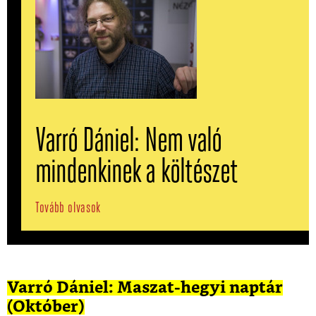
Varró Dániel: Nem való
mindenkinek a költészet
Tovább olvasok
Varró Dániel: Maszat-hegyi naptár
(Október)