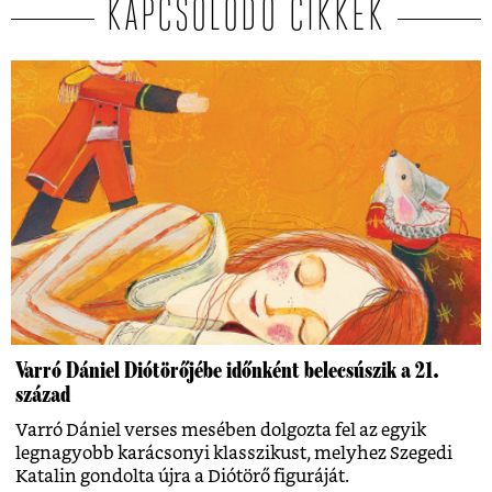
KAPCSOLÓDÓ CIKKEK
Varró Dániel Diótörőjébe időnként belecsúszik a 21.
század
Varró Dániel verses mesében dolgozta fel az egyik
legnagyobb karácsonyi klasszikust, melyhez Szegedi
Katalin gondolta újra a Diótörő figuráját.