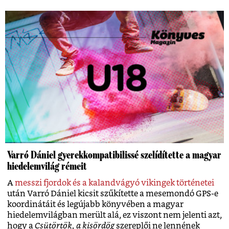
Varró Dániel gyerekkompatibilissé szelídítette a magyar
hiedelemvilág rémeit
A
messzi fjordok és a kalandvágyó vikingek történetei
után Varró Dániel kicsit szűkítette a mesemondó GPS-e
koordinátáit és legújabb könyvében a magyar
hiedelemvilágban merült alá, ez viszont nem jelenti azt,
hogy a
Csütörtök, a kisördög
szereplői ne lennének