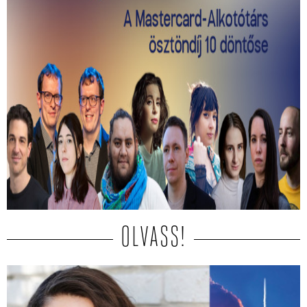
Kiválasztották a 2026-os Mastercard -
Alkotótárs ösztöndíj 10 döntősét!
Közülük kerül ki a két győztes.
OLVASS!