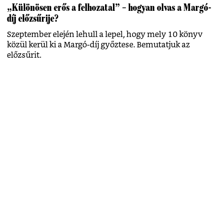
„Különösen erős a felhozatal” – hogyan olvas a Margó-
díj előzsűrije?
Szeptember elején lehull a lepel, hogy mely 10 könyv
közül kerül ki a Margó-díj győztese. Bemutatjuk az
előzsűrit.