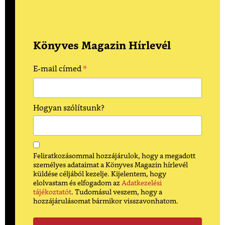
Könyves Magazin Hírlevél
*
E-mail címed
Hogyan szólítsunk?
Feliratkozásommal hozzájárulok, hogy a megadott
személyes adataimat a Könyves Magazin hírlevél
küldése céljából kezelje. Kijelentem, hogy
elolvastam és elfogadom az
Adatkezelési
tájékoztatót
. Tudomásul veszem, hogy a
hozzájárulásomat bármikor visszavonhatom.