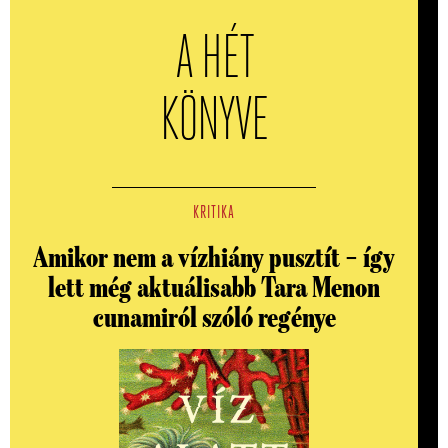
A HÉT
KÖNYVE
KRITIKA
Amikor nem a vízhiány pusztít – így
lett még aktuálisabb Tara Menon
cunamiról szóló regénye