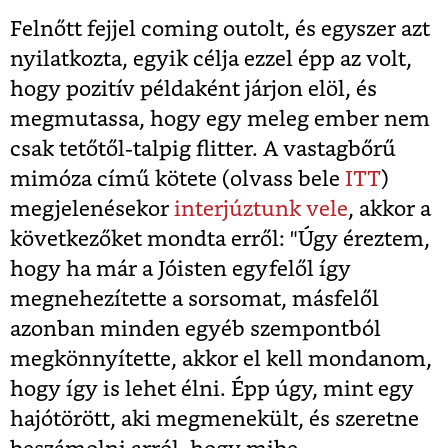
Felnőtt fejjel coming outolt, és egyszer azt
nyilatkozta, egyik célja ezzel épp az volt,
hogy pozitív példaként járjon elöl, és
megmutassa, hogy egy meleg ember nem
csak tetőtől-talpig flitter. A vastagbőrű
mimóza című kötete (olvass bele
ITT
)
megjelenésekor
interjúztunk vele
, akkor a
következőket mondta erről: "Úgy éreztem,
hogy ha már a Jóisten egyfelől így
megnehezítette a sorsomat, másfelől
azonban minden egyéb szempontból
megkönnyítette, akkor el kell mondanom,
hogy így is lehet élni. Épp úgy, mint egy
hajótörött, aki megmenekült, és szeretne