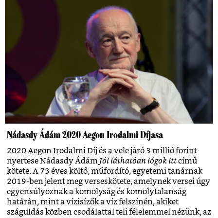
Nádasdy Ádám 2020 Aegon Irodalmi Díjasa
2020 Aegon Irodalmi Díj és a vele járó 3 millió forint
nyertese Nádasdy Ádám
Jól láthatóan lógok itt
című
kötete. A 73 éves költő, műfordító, egyetemi tanárnak
2019-ben jelent meg verseskötete, amelynek versei úgy
egyensúlyoznak a komolyság és komolytalanság
határán, mint a vízisízők a víz felszínén, akiket
száguldás közben csodálattal teli félelemmel nézünk, az