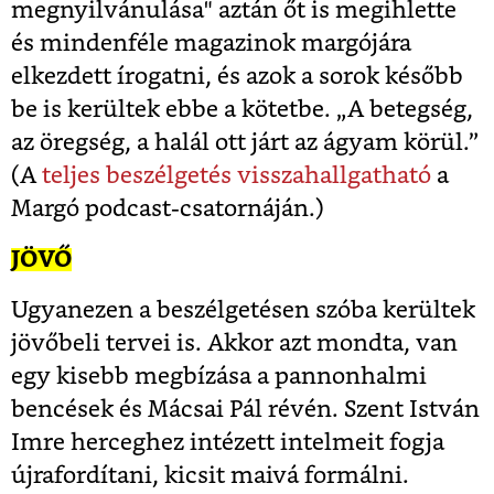
megnyilvánulása" aztán őt is megihlette
és mindenféle magazinok margójára
elkezdett írogatni, és azok a sorok később
be is kerültek ebbe a kötetbe. „A betegség,
az öregség, a halál ott járt az ágyam körül.”
(A
teljes beszélgetés visszahallgatható
a
Margó podcast-csatornáján.)
JÖVŐ
Ugyanezen a beszélgetésen szóba kerültek
jövőbeli tervei is. Akkor azt mondta, van
egy kisebb megbízása a pannonhalmi
bencések és Mácsai Pál révén. Szent István
Imre herceghez intézett intelmeit fogja
újrafordítani, kicsit maivá formálni.