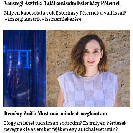
Várszegi Asztrik: Találkozásaim Esterházy Péterrel
Milyen kapcsolata volt Esterházy Péternek a vallással?
Várszegi Asztrik visszaemlékezése.
Kemény Zsófi: Most már mindent megbántam
Hogyan lehet tudatosan sodródni? És milyen kérdések
peregnek le az ember fejében egy autóbaleset után?