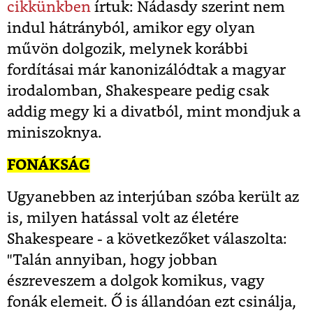
cikkünkben
írtuk: Nádasdy szerint nem
indul hátrányból, amikor egy olyan
művön dolgozik, melynek korábbi
fordításai már kanonizálódtak a magyar
irodalomban, Shakespeare pedig csak
addig megy ki a divatból, mint mondjuk a
miniszoknya.
FONÁKSÁG
Ugyanebben az interjúban szóba került az
is, milyen hatással volt az életére
Shakespeare - a következőket válaszolta:
"Talán annyiban, hogy jobban
észreveszem a dolgok komikus, vagy
fonák elemeit. Ő is állandóan ezt csinálja,