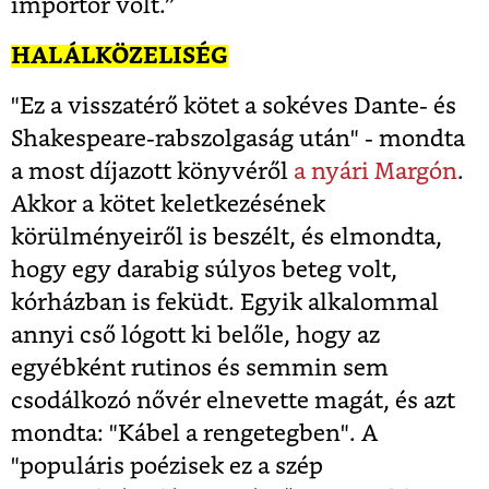
importőr volt.”
HALÁLKÖZELISÉG
"Ez a visszatérő kötet a sokéves Dante- és
Shakespeare-rabszolgaság után" - mondta
a most díjazott könyvéről
a nyári Margón
.
Akkor a kötet keletkezésének
körülményeiről is beszélt, és elmondta,
hogy egy darabig súlyos beteg volt,
kórházban is feküdt. Egyik alkalommal
annyi cső lógott ki belőle, hogy az
egyébként rutinos és semmin sem
csodálkozó nővér elnevette magát, és azt
mondta: "Kábel a rengetegben". A
"populáris poézisek ez a szép