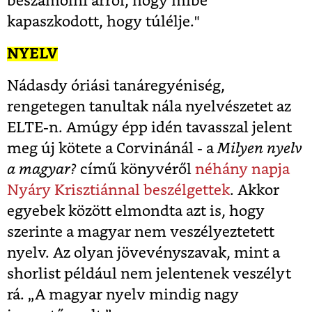
beszámolni arról, hogy mibe
kapaszkodott, hogy túlélje."
NYELV
Nádasdy óriási tanáregyéniség,
rengetegen tanultak nála nyelvészetet az
ELTE-n. Amúgy épp idén tavasszal jelent
meg új kötete a Corvinánál - a
Milyen nyelv
a magyar?
című könyvéről
néhány napja
Nyáry Krisztiánnal beszélgettek
. Akkor
egyebek között elmondta azt is, hogy
szerinte a magyar nem veszélyeztetett
nyelv. Az olyan jövevényszavak, mint a
shorlist például nem jelentenek veszélyt
rá. „A magyar nyelv mindig nagy