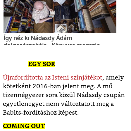
EGY SOR
Újrafordította az Isteni színjátékot
, amely
kötetként 2016-ban jelent meg. A mű
tizennégyezer sora közül Nádasdy csupán
egyetlenegyet nem változtatott meg a
Babits-fordításhoz képest.
COMING OUT