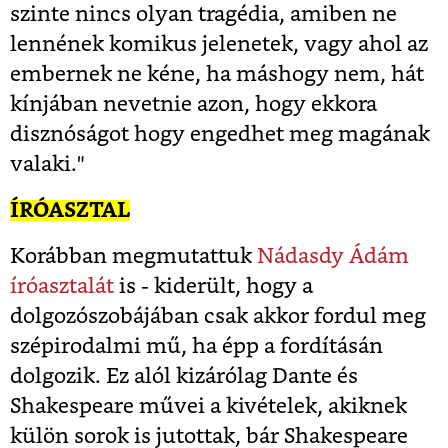
szinte nincs olyan tragédia, amiben ne
lennének komikus jelenetek, vagy ahol az
embernek ne kéne, ha máshogy nem, hát
kínjában nevetnie azon, hogy ekkora
disznóságot hogy engedhet meg magának
valaki."
ÍRÓASZTAL
Korábban megmutattuk
Nádasdy Ádám
íróasztalát
is - kiderült, hogy a
dolgozószobájában csak akkor fordul meg
szépirodalmi mű, ha épp a fordításán
dolgozik. Ez alól kizárólag Dante és
Shakespeare művei a kivételek, akiknek
külön sorok is jutottak, bár Shakespeare