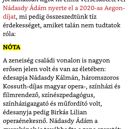
Nádasdy Ádám nyerte el a 2020-as Aegon-
díjat
, mi pedig összeszedtünk tíz
érdekességet, amiket talán nem tudtatok
róla:
NÓTA
A zeneiség családi vonalon is nagyon
erősen jelen volt és van az életében:
édesapja Nádasdy Kálmán, háromszoros
Kossuth-díjas magyar opera-, színházi és
filmrendező, színészpedagógus,
színházigazgató és műfordító volt,
édesanyja pedig Birkás Lilian
operaénekesnő. Nádasdy Ádám a