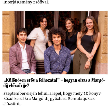
Interjú Kemény Zsófival.
„Különösen erős a felhozatal” – hogyan olvas a Margó-
díj előzsűrije?
Szeptember elején lehull a lepel, hogy mely 10 könyv
közül kerül ki a Margó-díj győztese. Bemutatjuk az
előzsűrit.