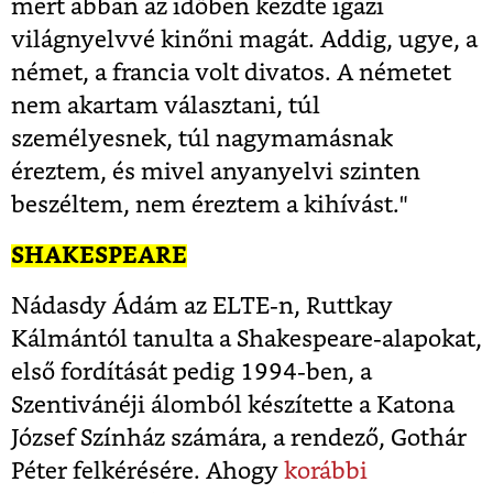
mert abban az időben kezdte igazi
világnyelvvé kinőni magát. Addig, ugye, a
német, a francia volt divatos. A németet
nem akartam választani, túl
személyesnek, túl nagymamásnak
éreztem, és mivel anyanyelvi szinten
beszéltem, nem éreztem a kihívást."
SHAKESPEARE
Nádasdy Ádám az ELTE-n, Ruttkay
Kálmántól tanulta a Shakespeare-alapokat,
első fordítását pedig 1994-ben, a
Szentivánéji álomból készítette a Katona
József Színház számára, a rendező, Gothár
Péter felkérésére. Ahogy
korábbi