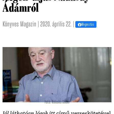
Ádámról
Könyves Magazin | 2020. április 22. |
Megosztás
Fotó: Valuska Gábor
Jól láthatóan lógok itt
című verseskötetével