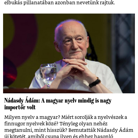
elbukás pillanatában azonban nevetünk rajtuk.
Nádasdy Ádám: A magyar nyelv mindig is nagy
importőr volt
Milyen nyelv a magyar? Miért sorolják a nyelvészek a
finnugor nyelvek közé? Tényleg olyan nehéz
megtanulni, mint hisszük? Bemutatták Nádasdy Ádám
új kötetét, amiből csupa ilyen és ehhez hasonló