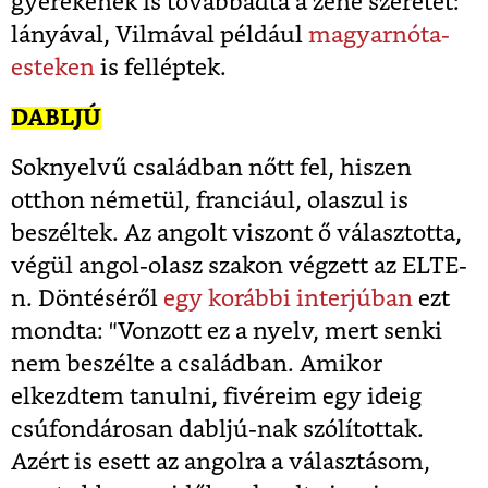
gyerekének is továbbadta a zene szeretét:
lányával, Vilmával például
magyarnóta-
esteken
is felléptek.
DABLJÚ
Soknyelvű családban nőtt fel, hiszen
otthon németül, franciául, olaszul is
beszéltek. Az angolt viszont ő választotta,
végül angol-olasz szakon végzett az ELTE-
n. Döntéséről
egy korábbi interjúban
ezt
mondta: "Vonzott ez a nyelv, mert senki
nem beszélte a családban. Amikor
elkezdtem tanulni, fivéreim egy ideig
csúfondárosan dabljú-nak szólítottak.
Azért is esett az angolra a választásom,