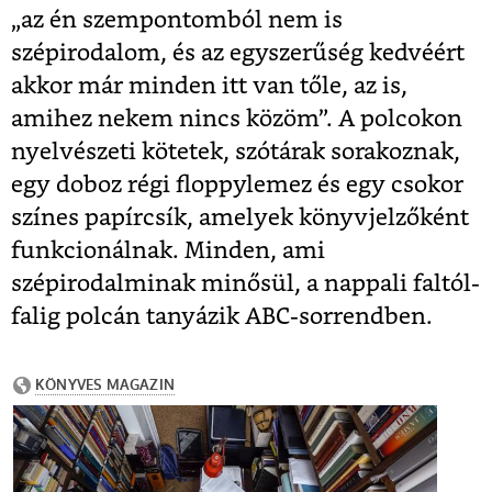
„az én szempontomból nem is
szépirodalom, és az egyszerűség kedvéért
akkor már minden itt van tőle, az is,
amihez nekem nincs közöm”. A polcokon
nyelvészeti kötetek, szótárak sorakoznak,
egy doboz régi floppylemez és egy csokor
színes papírcsík, amelyek könyvjelzőként
funkcionálnak. Minden, ami
szépirodalminak minősül, a nappali faltól-
falig polcán tanyázik ABC-sorrendben.