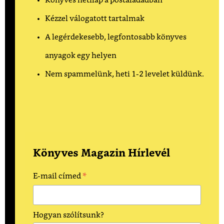
Könyves hetilap a postaládádban
Kézzel válogatott tartalmak
A legérdekesebb, legfontosabb könyves
anyagok egy helyen
Nem spammelünk, heti 1-2 levelet küldünk.
Könyves Magazin Hírlevél
*
E-mail címed
Hogyan szólítsunk?