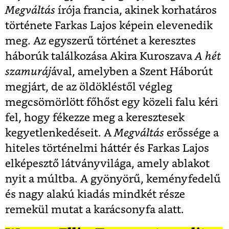
Megváltás
írója francia, akinek korhatáros
története Farkas Lajos képein elevenedik
meg. Az egyszerű történet a keresztes
háborúk találkozása Akira Kuroszava
A hét
szamuráj
ával, amelyben a Szent Háborút
megjárt, de az öldökléstől végleg
megcsömörlött főhőst egy közeli falu kéri
fel, hogy fékezze meg a keresztesek
kegyetlenkedéseit. A
Megváltás
erőssége a
hiteles történelmi háttér és Farkas Lajos
elképesztő látványvilága, amely ablakot
nyit a múltba. A gyönyörű, keményfedelű
és nagy alakú kiadás mindkét része
remekül mutat a karácsonyfa alatt.