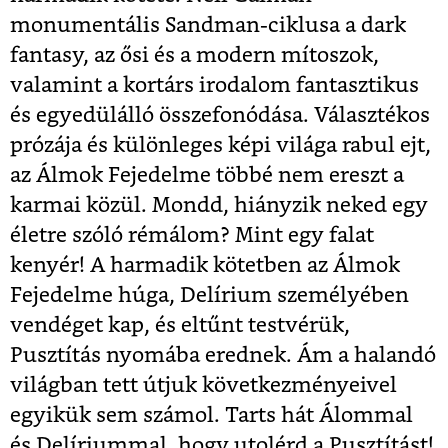
monumentális Sandman-ciklusa a dark
fantasy, az ősi és a modern mítoszok,
valamint a kortárs irodalom fantasztikus
és egyedülálló összefonódása. Választékos
prózája és különleges képi világa rabul ejt,
az Álmok Fejedelme többé nem ereszt a
karmai közül. Mondd, hiányzik neked egy
életre szóló rémálom? Mint egy falat
kenyér! A harmadik kötetben az Álmok
Fejedelme húga, Delírium személyében
vendéget kap, és eltűnt testvérük,
Pusztítás nyomába erednek. Ám a halandó
világban tett útjuk következményeivel
egyikük sem számol. Tarts hát Álommal
és Delíriummal, hogy utolérd a Pusztítást!