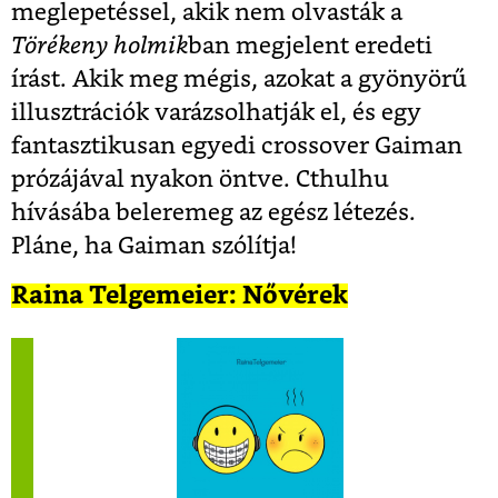
meglepetéssel, akik nem olvasták a
Törékeny holmik
ban megjelent eredeti
írást. Akik meg mégis, azokat a gyönyörű
illusztrációk varázsolhatják el, és egy
fantasztikusan egyedi crossover Gaiman
prózájával nyakon öntve. Cthulhu
hívásába beleremeg az egész létezés.
Pláne, ha Gaiman szólítja!
Raina Telgemeier: Nővérek