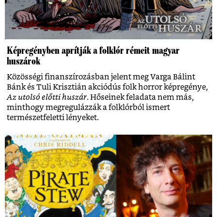
Képregényben aprítják a folklór rémeit magyar
huszárok
Közösségi finanszírozásban jelent meg Varga Bálint
Bánk és Tuli Krisztián akciódús folk horror képregénye,
Az utolsó előtti huszár
. Hőseinek feladata nem más,
minthogy megregulázzák a folklórból ismert
természetfeletti lényeket.