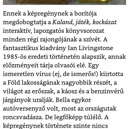
Ennek a képregénynek a borítója
megdobogtatja a
Kaland, játék, kockázat
interaktív, lapozgatós könyvsorozat
minden régi rajongójának a szívét. A
fantasztikus kiadvány Ian Livingstone
1985-ös eredeti történetén alapszik, annak
előzményeit tárja olvasói elé. Egy
ismeretlen vírus (ej, de ismerős!) kiirtotta
a Föld lakosságának nagyobbik részét, a
világot az erőszak, a káosz és a benzinvérű
járgányok uralják. Bella egykor
autóversenyző volt, most az országutak
roncsvadásza. De legfőképp túlélő. A
képregénynek története szinte nincs