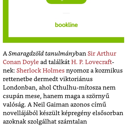
A
Smaragdzöld tanulmány
ban
Sir Arthur
Conan Doyle
ad találkát
H. P. Lovecraft
-
nek:
Sherlock Holmes
nyomoz a kozmikus
rettenetbe dermedt viktoriánus
Londonban, ahol Cthulhu-mítosza nem
csupán mese, hanem maga a szörnyű
valóság. A Neil Gaiman azonos című
novellájából készült képregény elsősorban
azoknak szolgálhat számtalan