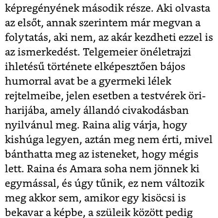
képregényének második része. Aki olvasta
az elsőt, annak szerintem már megvan a
folytatás, aki nem, az akár kezdheti ezzel is
az ismerkedést. Telgemeier önéletrajzi
ihletésű története elképesztően bájos
humorral avat be a gyermeki lélek
rejtelmeibe, jelen esetben a testvérek öri-
harijába, amely állandó civakodásban
nyilvánul meg. Raina alig várja, hogy
kishúga legyen, aztán meg nem érti, mivel
bánthatta meg az isteneket, hogy mégis
lett. Raina és Amara soha nem jönnek ki
egymással, és úgy tűnik, ez nem változik
meg akkor sem, amikor egy kisöcsi is
bekavar a képbe, a szüleik között pedig