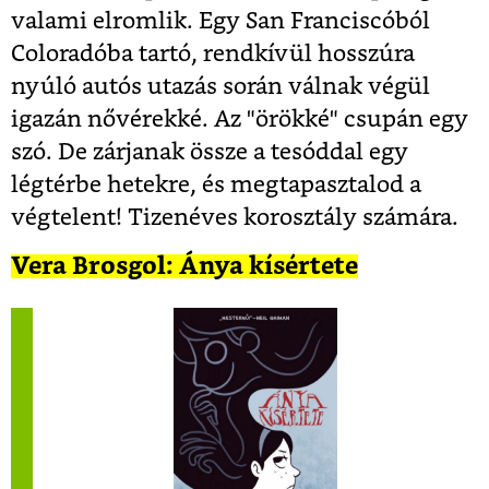
valami elromlik. Egy San Franciscóból
Coloradóba tartó, rendkívül hosszúra
nyúló autós utazás során válnak végül
igazán nővérekké. Az "örökké" csupán egy
szó. De zárjanak össze a tesóddal egy
légtérbe hetekre, és megtapasztalod a
végtelent! Tizenéves korosztály számára.
Vera Brosgol: Ánya kísértete