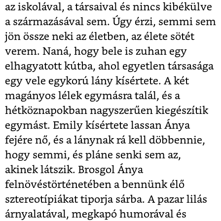
az iskolával, a társaival és nincs kibékülve
a származásával sem. Úgy érzi, semmi sem
jön össze neki az életben, az élete sötét
verem. Naná, hogy bele is zuhan egy
elhagyatott kútba, ahol egyetlen társasága
egy vele egykorú lány kísértete. A két
magányos lélek egymásra talál, és a
hétköznapokban nagyszerűen kiegészítik
egymást. Emily kísértete lassan Ánya
fejére nő, és a lánynak rá kell döbbennie,
hogy semmi, és pláne senki sem az,
akinek látszik. Brosgol Ánya
felnövéstörténetében a bennünk élő
sztereotípiákat tiporja sárba. A pazar lilás
árnyalatával, megkapó humorával és