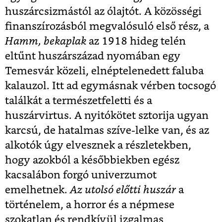
huszárcsizmástól az ólajtót. A közösségi
finanszírozásból megvalósuló első rész, a
Hamm, bekaplak
az 1918 hideg telén
eltűnt huszárszázad nyomában egy
Temesvár közeli, elnéptelenedett faluba
kalauzol. Itt ad egymásnak vérben tocsogó
találkát a természetfeletti és a
huszárvirtus. A nyitókötet sztorija ugyan
karcsú, de hatalmas szíve-lelke van, és az
alkotók úgy elvesznek a részletekben,
hogy azokból a későbbiekben egész
kacsalábon forgó univerzumot
emelhetnek.
Az utolsó előtti huszár
a
történelem, a horror és a népmese
szokatlan és rendkívül izgalmas