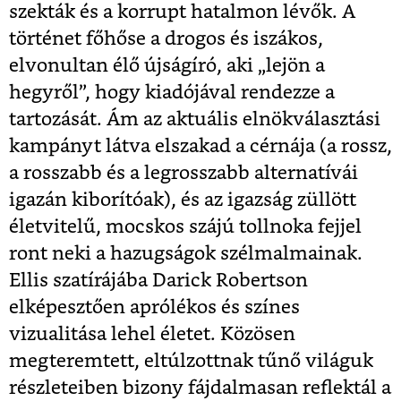
szekták és a korrupt hatalmon lévők. A
történet főhőse a drogos és iszákos,
elvonultan élő újságíró, aki „lejön a
hegyről”, hogy kiadójával rendezze a
tartozását. Ám az aktuális elnökválasztási
kampányt látva elszakad a cérnája (a rossz,
a rosszabb és a legrosszabb alternatívái
igazán kiborítóak), és az igazság züllött
életvitelű, mocskos szájú tollnoka fejjel
ront neki a hazugságok szélmalmainak.
Ellis szatírájába Darick Robertson
elképesztően aprólékos és színes
vizualitása lehel életet. Közösen
megteremtett, eltúlzottnak tűnő világuk
részleteiben bizony fájdalmasan reflektál a