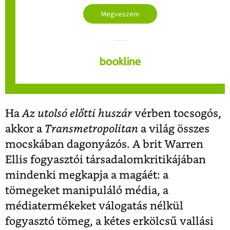
Megveszem
Ha
Az utolsó előtti huszár
vérben tocsogós,
akkor a
Transmetropolitan
a világ összes
mocskában dagonyázós. A brit Warren
Ellis fogyasztói társadalomkritikájában
mindenki megkapja a magáét: a
tömegeket manipuláló média, a
médiatermékeket válogatás nélkül
fogyasztó tömeg, a kétes erkölcsű vallási