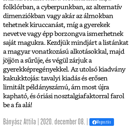
folklórban, a cyberpunkban, az alternatív
dimenziókban vagy akár az álmokban
tehetnek kiruccanást, míg a gyerekek
nevetve vagy épp borzongva ismerhetnek
saját magukra. Kezdjük mindjárt a listánkat
a magyar vonatkozású alkotásokkal, majd
jöjjön a sűrűje, és végül zárjuk a
gyerekképregényekkel. Az utolsó kiadvány
kakukktojás: tavalyi kiadás és erősen
limitált példányszámú, ám most újra
kapható, és óriási nosztalgiafaktorral farol
be a fa alá!
Bányász Attila | 2020. december 08. |
Megosztás