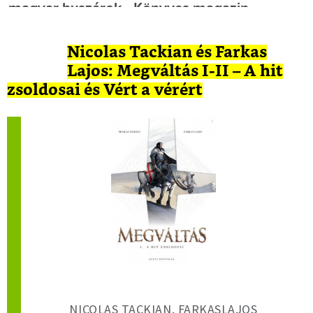
Nicolas Tackian és Farkas
Lajos: Megváltás I-II – A hit
zsoldosai és Vért a vérért
NICOLAS TACKIAN, FARKASLAJOS