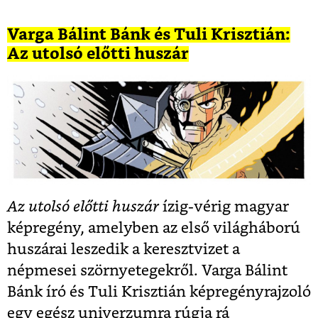
Varga Bálint Bánk és Tuli Krisztián:
Az utolsó előtti huszár
Az utolsó előtti huszár
ízig-vérig magyar
képregény, amelyben az első világháború
huszárai leszedik a keresztvizet a
népmesei szörnyetegekről. Varga Bálint
Bánk író és Tuli Krisztián képregényrajzoló
egy egész univerzumra rúgja rá