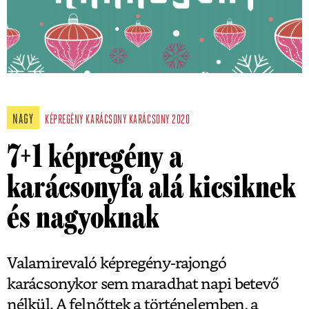
NAGY
KÉPREGÉNY
KARÁCSONY
KARÁCSONY 2020
7+1 képregény a
karácsonyfa alá kicsiknek
és nagyoknak
Valamirevaló képregény-rajongó
karácsonykor sem maradhat napi betevő
nélkül. A felnőttek a történelemben, a