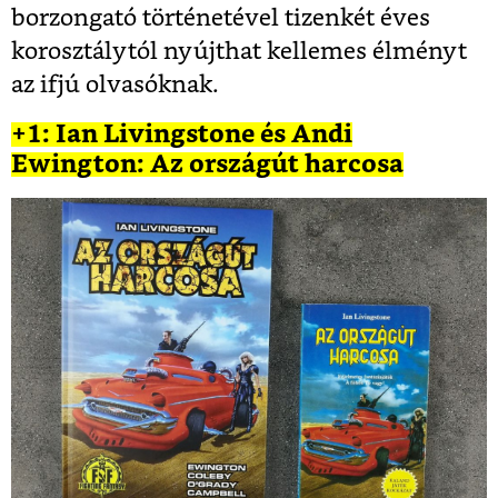
borzongató történetével tizenkét éves
korosztálytól nyújthat kellemes élményt
az ifjú olvasóknak.
+1: Ian Livingstone és Andi
Ewington: Az országút harcosa