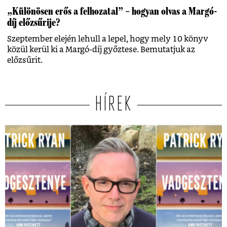
„Különösen erős a felhozatal” – hogyan olvas a Margó-
díj előzsűrije?
Szeptember elején lehull a lepel, hogy mely 10 könyv
közül kerül ki a Margó-díj győztese. Bemutatjuk az
előzsűrit.
HÍREK