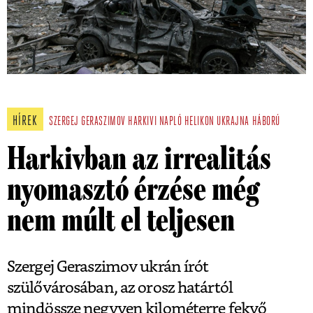
HÍREK
SZERGEJ GERASZIMOV
HARKIVI NAPLÓ
HELIKON
UKRAJNA
HÁBORÚ
Harkivban az irrealitás
nyomasztó érzése még
nem múlt el teljesen
Szergej Geraszimov ukrán írót
szülővárosában, az orosz határtól
mindössze negyven kilométerre fekvő