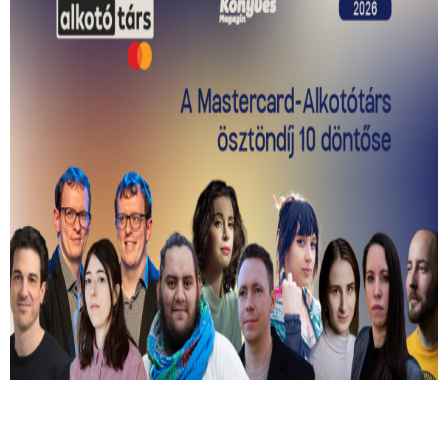
Kiválasztották a 2026-os Mastercard -
Alkotótárs ösztöndíj 10 döntősét!
Közülük kerül ki a két győztes.