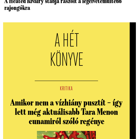
A Heated Rivalry stábja rászólt a legelvetemültebb
rajongókra
A HÉT
KÖNYVE
KRITIKA
Amikor nem a vízhiány pusztít – így
lett még aktuálisabb Tara Menon
cunamiról szóló regénye