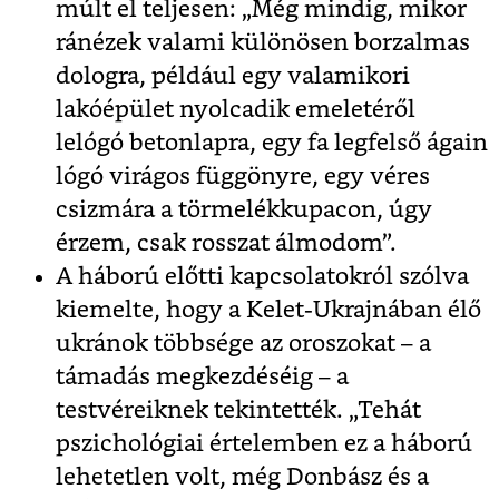
múlt el teljesen: „Még mindig, mikor
ránézek valami különösen borzalmas
dologra, például egy valamikori
lakóépület nyolcadik emeletéről
lelógó betonlapra, egy fa legfelső ágain
lógó virágos függönyre, egy véres
csizmára a törmelékkupacon, úgy
érzem, csak rosszat álmodom”.
A háború előtti kapcsolatokról szólva
kiemelte, hogy a Kelet-Ukrajnában élő
ukránok többsége az oroszokat – a
támadás megkezdéséig – a
testvéreiknek tekintették. „Tehát
pszichológiai értelemben ez a háború
lehetetlen volt, még Donbász és a