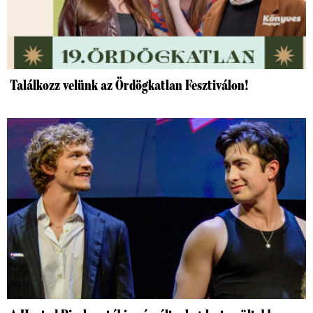
Találkozz velünk az Ördögkatlan Fesztiválon!