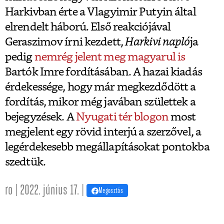
Harkivban érte a Vlagyimir Putyin által
elrendelt háború. Első reakciójával
Geraszimov írni kezdett,
Harkivi napló
ja
pedig
nemrég jelent meg magyarul is
Bartók Imre fordításában. A hazai kiadás
érdekessége, hogy már megkezdődött a
fordítás, mikor még javában születtek a
bejegyzések. A
Nyugati tér blogon
most
megjelent egy rövid interjú a szerzővel, a
legérdekesebb megállapításokat pontokba
szedtük.
ro | 2022. június 17. |
Megosztás