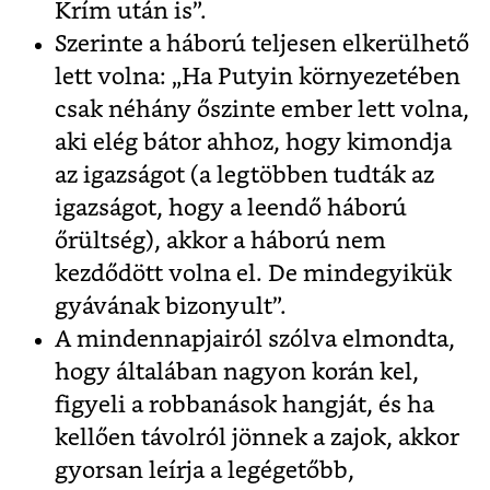
Krím után is”.
Szerinte a háború teljesen elkerülhető
lett volna: „Ha Putyin környezetében
csak néhány őszinte ember lett volna,
aki elég bátor ahhoz, hogy kimondja
az igazságot (a legtöbben tudták az
igazságot, hogy a leendő háború
őrültség), akkor a háború nem
kezdődött volna el. De mindegyikük
gyávának bizonyult”.
A mindennapjairól szólva elmondta,
hogy általában nagyon korán kel,
figyeli a robbanások hangját, és ha
kellően távolról jönnek a zajok, akkor
gyorsan leírja a legégetőbb,