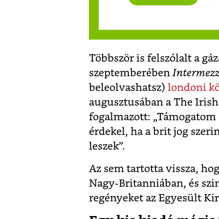
Többször is felszólalt a g
szeptemberében
Intermez
beleolvashatsz)
londoni k
augusztusában a The Irish
fogalmazott: „Támogatom a 
érdekel, ha a brit jog szer
leszek”.
Az sem tartotta vissza, ho
Nagy-Britanniában, és szin
regényeket az Egyesült Ki