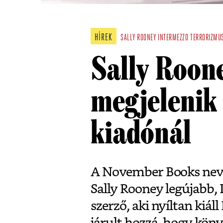
HÍREK
SALLY ROONEY
INTERMEZZO
TERRORIZMU
Sally Roon
megjelenik 
kiadónál
A November Books nevű 
Sally Rooney legújabb, 
szerző, aki nyíltan kiál
járult hozzá, hogy könyv