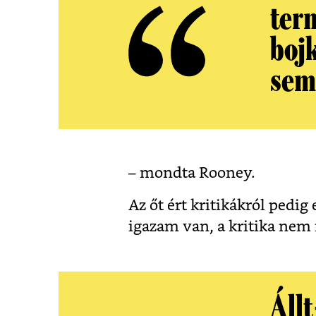
ter
boj
sem
– mondta Rooney.
Az őt ért kritikákról pedi
igazam van, a kritika nem 
Állt