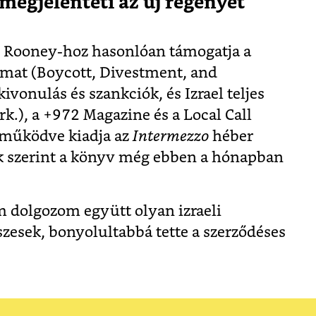
megjelenteti az új regényét
y Rooney-hoz hasonlóan támogatja a
mat (Boycott, Divestment, and
kivonulás és szankciók, és Izrael teljes
zerk.), a +972 Magazine és a Local Call
működve kiadja az
Intermezzo
héber
ek szerint a könyv még ebben a hónapban
 dolgozom együtt olyan izraeli
zesek, bonyolultabbá tette a szerződéses