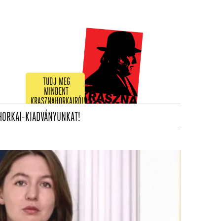
TUDJ MEG
MINDENT
KRASZNAHORKAIRÓL!
(CURRENT)
HORKAI-KIADVÁNYUNKAT!