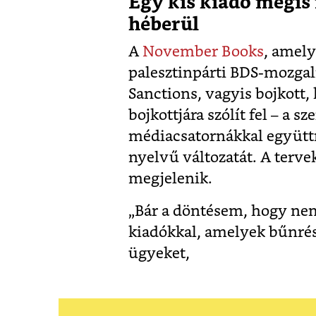
Egy kis kiadó mégis 
héberül
A
November Books
, amel
palesztinpárti BDS-mozgal
Sanctions, vagyis bojkott, 
bojkottjára szólít fel – a s
médiacsatornákkal együtt
nyelvű változatát. A terv
megjelenik.
„Bár a döntésem, hogy nem
kiadókkal, amelyek bűnrés
ügyeket,