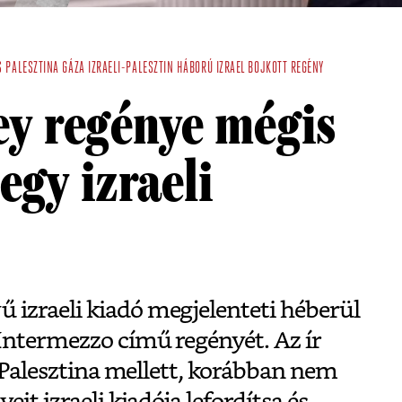
S
PALESZTINA
GÁZA
IZRAELI-PALESZTIN HÁBORÚ
IZRAEL
BOJKOTT
REGÉNY
ey regénye mégis
egy izraeli
izraeli kiadó megjelenteti héberül
Intermezzo című regényét. Az ír
l Palesztina mellett, korábban nem
eit izraeli kiadója lefordítsa és