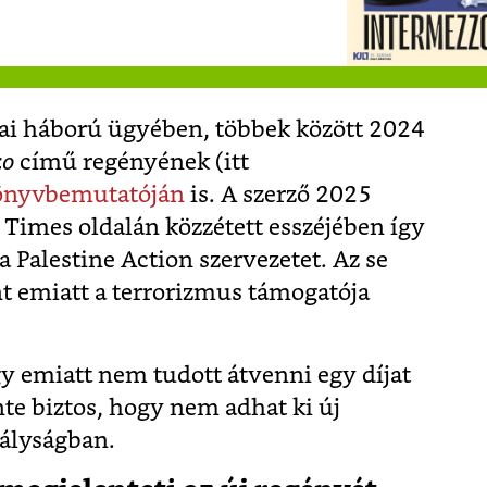
ázai háború ügyében, többek között 2024
zo
című regényének (itt
önyvbemutatóján
is. A szerző 2025
 Times oldalán közzétett esszéjében így
Palestine Action szervezetet. Az se
int emiatt a terrorizmus támogatója
gy emiatt nem tudott átvenni egy díjat
te biztos, hogy nem adhat ki új
rályságban.