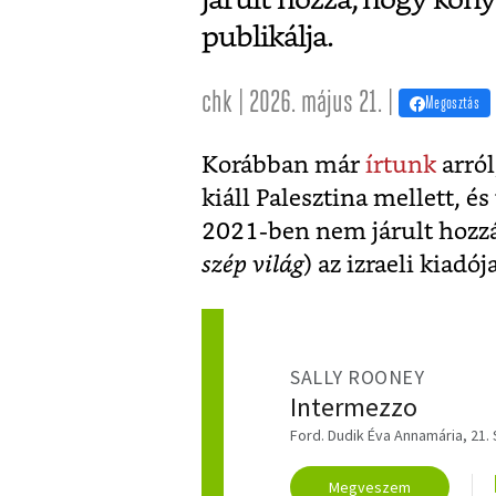
publikálja.
chk | 2026. május 21. |
Megosztás
Korábban már
írtunk
arró
kiáll Palesztina mellett, és
2021-ben nem járult hozzá
szép világ
) az izraeli kiadó
SALLY ROONEY
Intermezzo
Ford. Dudik Éva Annamária, 21.
Megveszem