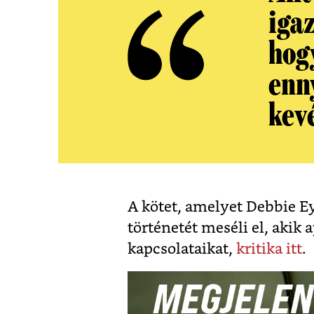
iga
hogy
enn
kev
A kötet, amelyet Debbie Ey
történetét meséli el, akik 
kapcsolataikat,
kritika itt
.