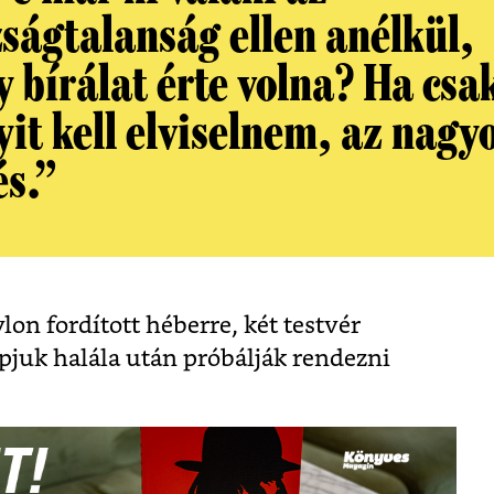
zságtalanság ellen anélkül,
 bírálat érte volna? Ha csa
yit kell elviselnem, az nagy
és.”
lon fordított héberre, két testvér
apjuk halála után próbálják rendezni