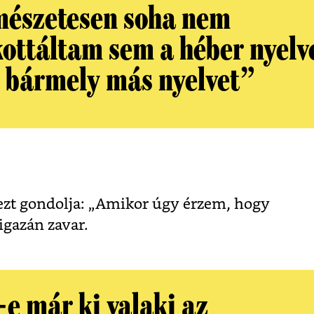
mészetesen soha nem
kottáltam sem a héber nyelv
 bármely más nyelvet”
g ezt gondolja: „Amikor úgy érzem, hogy
igazán zavar.
-e már ki valaki az