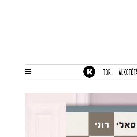
(CURRENT)
TBR
ALKOTÓT