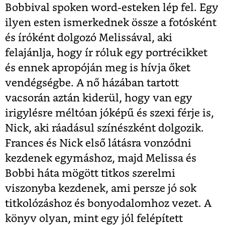
Bobbival spoken word-esteken lép fel. Egy
ilyen esten ismerkednek össze a fotósként
és íróként dolgozó Melissával, aki
felajánlja, hogy ír róluk egy portrécikket
és ennek apropóján meg is hívja őket
vendégségbe. A nő házában tartott
vacsorán aztán kiderül, hogy van egy
irigylésre méltóan jóképű és szexi férje is,
Nick, aki ráadásul színészként dolgozik.
Frances és Nick első látásra vonzódni
kezdenek egymáshoz, majd Melissa és
Bobbi háta mögött titkos szerelmi
viszonyba kezdenek, ami persze jó sok
titkolózáshoz és bonyodalomhoz vezet. A
könyv olyan, mint egy jól felépített