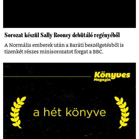
Sorozat készül Sally Rooney debütáló regényéből
A Normális emberek után a Baráti beszélgetésből is
tizenkét részes minisorozatot forgat a BBC.