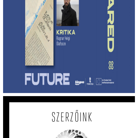
Lehet-e izgalmas egy
hagyatékfelszámolás? – Ragnar Helgi
Ólafsson: Apám könyvtára
Megmenthető-e a feledéstől mindaz, ami számunkra
értékes akkor, ha írunk róla?
SZERZŐINK