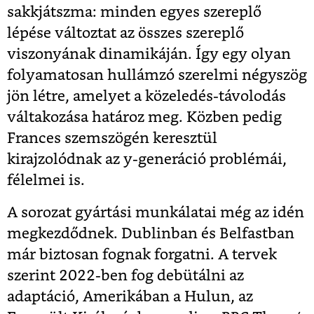
sakkjátszma: minden egyes szereplő
lépése változtat az összes szereplő
viszonyának dinamikáján. Így egy olyan
folyamatosan hullámzó szerelmi négyszög
jön létre, amelyet a közeledés-távolodás
váltakozása határoz meg. Közben pedig
Frances szemszögén keresztül
kirajzolódnak az y-generáció problémái,
félelmei is.
A sorozat gyártási munkálatai még az idén
megkezdődnek. Dublinban és Belfastban
már biztosan fognak forgatni. A tervek
szerint 2022-ben fog debütálni az
adaptáció, Amerikában a Hulun, az