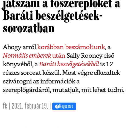
játszani a főszereplőket a
Baráti beszélgetések-
sorozatban
Ahogy arról
korábban beszámoltunk
, a
Normális emberek
után
Sally Rooney első
könyvéből, a
Baráti beszélgetésekből
is 12
részes sorozat készül. Most végre elkezdtek
szivárogni az információk a
szereplőgárdáról, mutatjuk, mit lehet tudni.
fk | 2021. február 19. |
Megosztás