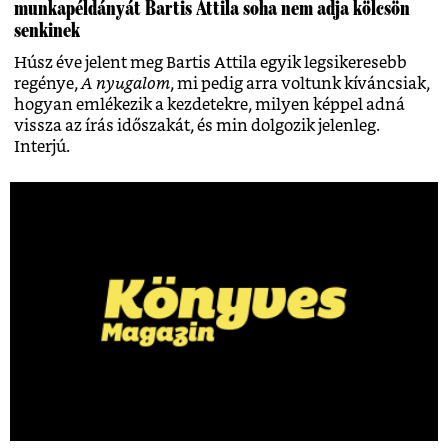
munkapéldányát Bartis Attila soha nem adja kölcsön
senkinek
Húsz éve jelent meg Bartis Attila egyik legsikeresebb
regénye,
A nyugalom
, mi pedig arra voltunk kíváncsiak,
hogyan emlékezik a kezdetekre, milyen képpel adná
vissza az írás időszakát, és min dolgozik jelenleg.
Interjú.