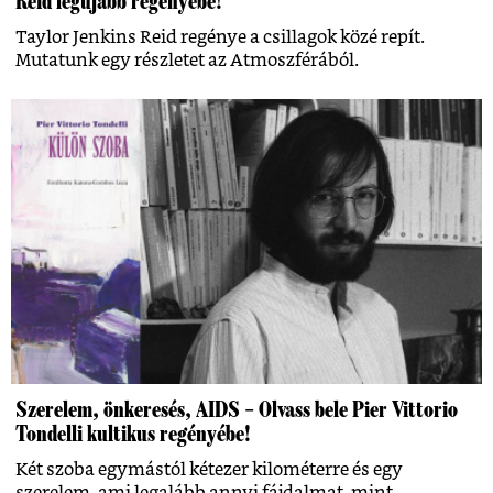
Reid legújabb regényébe!
Taylor Jenkins Reid regénye a csillagok közé repít.
Mutatunk egy részletet az Atmoszférából.
Szerelem, önkeresés, AIDS – Olvass bele Pier Vittorio
Tondelli kultikus regényébe!
Két szoba egymástól kétezer kilométerre és egy
szerelem, ami legalább annyi fájdalmat, mint