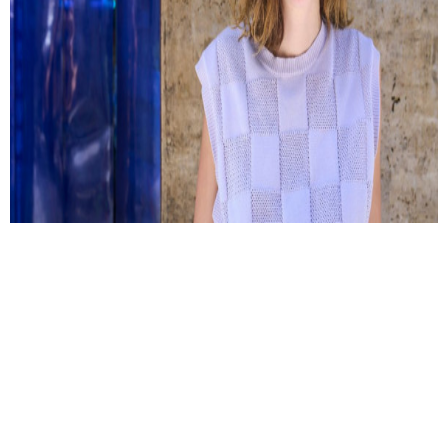
Kemény Zsófi: Most már mindent
megbántam
Hogyan lehet tudatosan sodródni? És milyen kérdések
peregnek le az ember fejében egy autóbaleset után?
Interjú Kemény Zsófival.