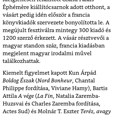
Éphémère kiállítócsarnok adott otthont, a
vásárt pedig idén először a francia
könyvkiadók szervezete bonyolította le. A
megújult fesztiválra mintegy 300 kiadó és
1200 szerző érkezett. A vásár résztvevői a
magyar standon száz, francia kiadásban
megjelent magyar irodalmi művel
találkozhattak.
Kiemelt figyelmet kapott Kun Árpád
Boldog Észak
(
Nord Bonheur
, Chantal
Philippe fordítása, Viviane Hamy), Bartis
Attila
A vége
(
La Fin
, Natalia Zaremba-
Huzsvai és Charles Zaremba fordítása,
Actes Sud) és Molnár T. Eszter
Teréz, avagy