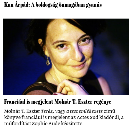
Kun Árpád: A boldogság önmagában gyanús
Franciául is megjelent Molnár T. Eszter regénye
Molnár T. Eszter
Teréz, vagy a test emlékezete
című
könyve franciául is megjelent az Actes Sud kiadónál, a
műfordítást Sophie Aude készítette.