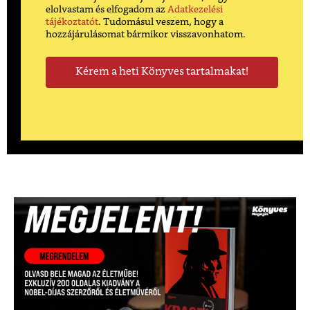
elolvastam és elfogadom az
Adatkezelési
tájékoztatót
. Tudomásul veszem, hogy a
hozzájárulásomat bármikor visszavonhatom.