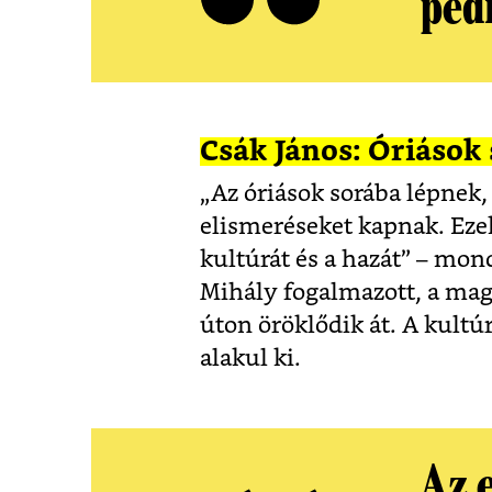
ped
Csák János: Óriások
„Az óriások sorába lépnek,
elismeréseket kapnak. Ezek
kultúrát és a hazát” – mon
Mihály fogalmazott, a magy
úton öröklődik át. A kult
alakul ki.
Az e