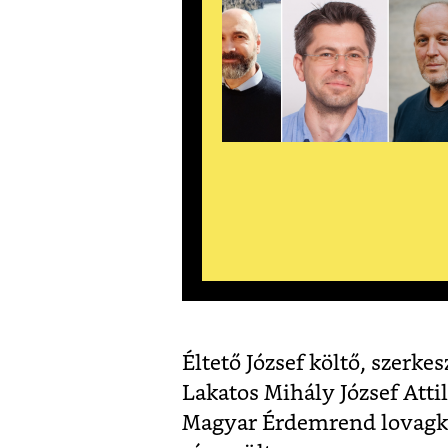
Éltető József költő, szerk
Lakatos Mihály József Attil
Magyar Érdemrend lovagker