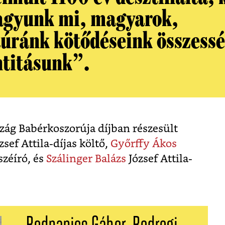
vagyunk mi, magyarok,
túránk kötődéseink összessé
ntitásunk”.
ág Babérkoszorúja díjban részesült
ef Attila-díjas költő,
Győrffy Ákos
sszéíró, és
Szálinger Balázs
József Attila-