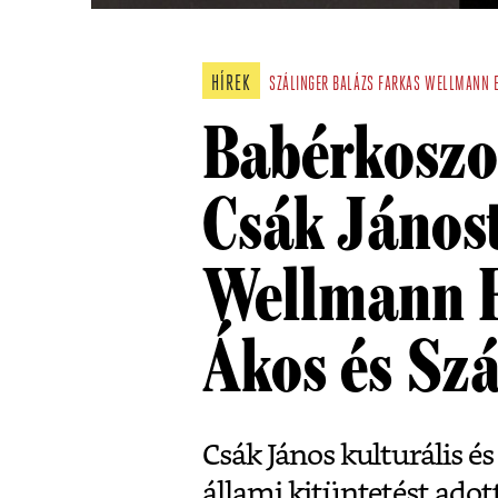
HÍREK
SZÁLINGER BALÁZS
FARKAS WELLMANN 
Babérkoszor
Csák János
Wellmann E
Ákos és Szá
Csák János kulturális é
állami kitüntetést adot