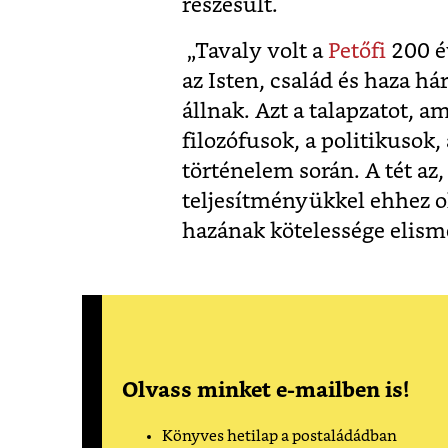
részesült.
„Tavaly volt a
Petőfi
200 év
az Isten, család és haza 
állnak. Azt a talapzatot, a
filozófusok, a politikusok,
történelem során. A tét az
teljesítményükkel ehhez o
hazának kötelessége elism
Olvass minket e-mailben is!
Könyves hetilap a postaládádban