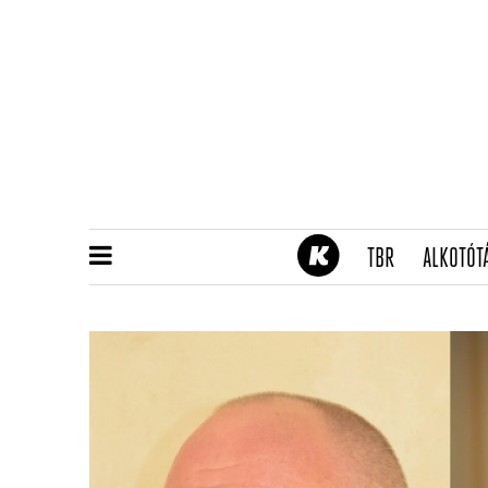
(CURRENT)
TBR
ALKOTÓT