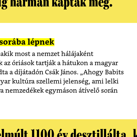
ig hárman kapták meg.
 sorába lépnek
 akik most a nemzet hálájaként
 az óriások tartják a hátukon a magyar
dta a díjátadón Csák János. „Ahogy Babits
ar kultúra szellemi jelenség, ami lelki
úra nemzedékek egymáson átívelő során
lmúlt 1100 év desztillálta, 