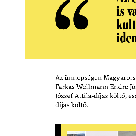
is 
kul
ide
Az ünnepségen Magyarorsz
Farkas Wellmann Endre Józs
József Attila-díjas költő, e
díjas költő.