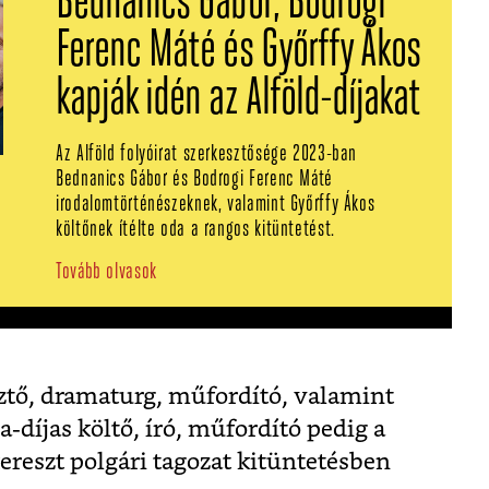
Bednanics Gábor, Bodrogi
Ferenc Máté és Győrffy Ákos
kapják idén az Alföld-díjakat
Az Alföld folyóirat szerkesztősége 2023-ban
Bednanics Gábor és Bodrogi Ferenc Máté
irodalomtörténészeknek, valamint Győrffy Ákos
költőnek ítélte oda a rangos kitüntetést.
Tovább olvasok
esztő, dramaturg, műfordító, valamint
a-díjas költő, író, műfordító pedig a
eszt polgári tagozat kitüntetésben