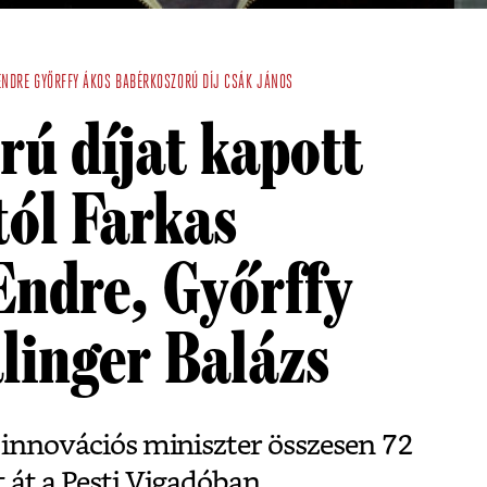
ENDRE
GYŐRFFY ÁKOS
BABÉRKOSZORÚ DÍJ
CSÁK JÁNOS
ú díjat kapott
tól Farkas
ndre, Győrffy
linger Balázs
s innovációs miniszter összesen 72
t át a Pesti Vigadóban.