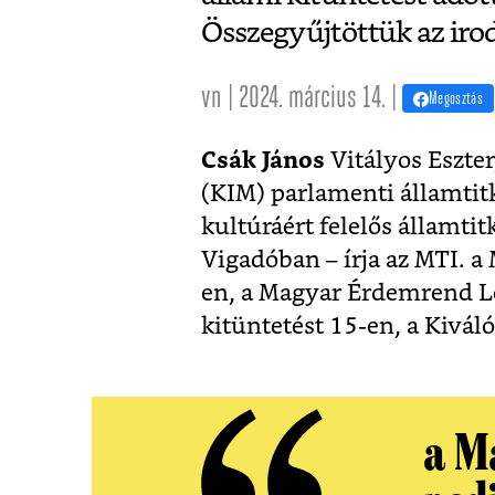
Összegyűjtöttük az iro
vn | 2024. március 14. |
Megosztás
Csák János
Vitályos Eszter
(KIM) parlamenti államtit
kultúráért felelős államtit
Vigadóban – írja az MTI. a
en, a Magyar Érdemrend L
kitüntetést 15-en, a Kivál
a M