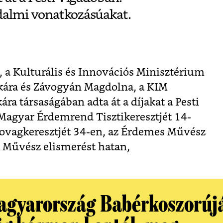
dalmi vonatkozásúakat.
, a Kulturális és Innovációs Minisztérium
kára és Závogyán Magdolna, a KIM
kára társaságában adta át a díjakat a Pesti
 Magyar Érdemrend Tisztikeresztjét 14-
ovagkeresztjét 34-en, az Érdemes Művész
ó Művész elismerést hatan,
agyarország Babérkoszorúj