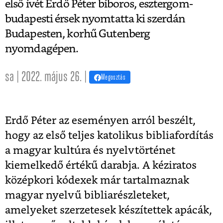
első ívét Erdő Péter bíboros, esztergom-
budapesti érsek nyomtatta ki szerdán
Budapesten, korhű Gutenberg
nyomdagépen.
sa | 2022. május 26. |
Megosztás
Erdő Péter az eseményen arról beszélt,
hogy az első teljes katolikus bibliafordítás
a magyar kultúra és nyelvtörténet
kiemelkedő értékű darabja.
A kéziratos
középkori kódexek már tartalmaznak
magyar nyelvű bibliarészleteket,
amelyeket szerzetesek készítettek apácák,