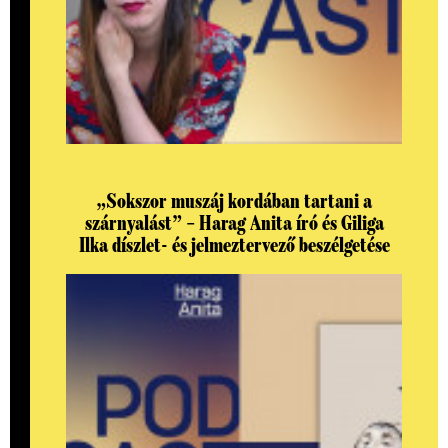
„Sokszor muszáj kordában tartani a
szárnyalást” – Harag Anita író és Giliga
Ilka díszlet- és jelmeztervező beszélgetése