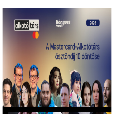
Kiválasztották a 2026-os Mastercard -
Alkotótárs ösztöndíj 10 döntősét!
Közülük kerül ki a két győztes.