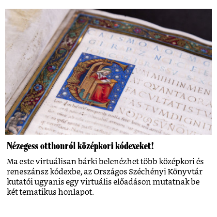
Nézegess otthonról középkori kódexeket!
Ma este virtuálisan bárki belenézhet több középkori és
reneszánsz kódexbe, az Országos Széchényi Könyvtár
kutatói ugyanis egy virtuális előadáson mutatnak be
két tematikus honlapot.