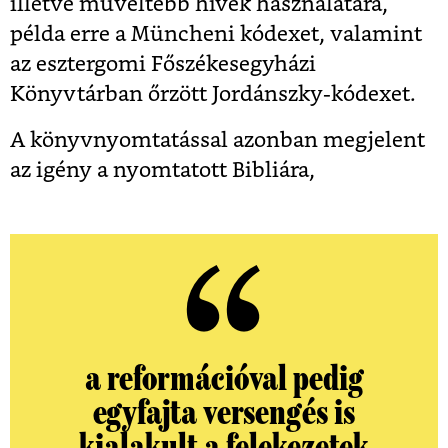
illetve műveltebb hívek használatára,
példa erre a Müncheni kódexet, valamint
az esztergomi Főszékesegyházi
Könyvtárban őrzött Jordánszky-kódexet.
A könyvnyomtatással azonban megjelent
az igény a nyomtatott Bibliára,
a reformációval pedig
egyfajta versengés is
kialakult a felekezetek