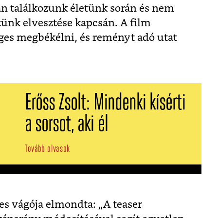
an találkozunk életünk során és nem
ttünk elvesztése kapcsán. A film
ges megbékélni, és reményt adó utat
Erőss Zsolt: Mindenki kísérti
a sorsot, aki él
Tovább olvasok
tes vágója elmondta: „A teaser