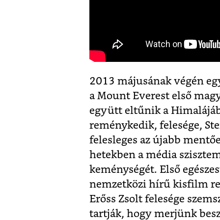
2013 májusának végén egy 
a Mount Everest első magya
együtt eltűnik a Himaláj
reménykedik, felesége, Ste
felesleges az újabb mentő
hetekben a média szisztem
keménységét. Első egésze
nemzetközi hírű kisfilm r
Erőss Zsolt felesége szems
tartják, hogy merjünk besz