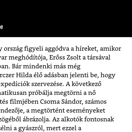
ország figyeli aggódva a híreket, amikor
r meghódítója, Erőss Zsolt a társával
ában. Bár mindenki más még
rczer Hilda élő adásban jelenti be, hogy
expedíciók szervezése. A következő
atikusan próbálja megtörni a nő
stés filmjében Csoma Sándor, számos
endezője, a megtörtént eseményeket
zögéből ábrázolja. Az alkotók fontosnak
élni a gyászról, mert ezzel a