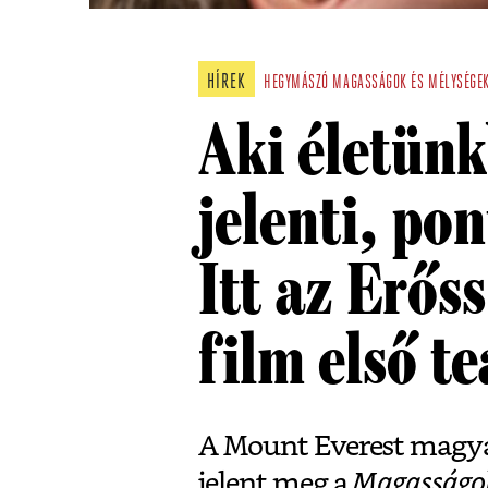
HÍREK
HEGYMÁSZÓ
MAGASSÁGOK ÉS MÉLYSÉGE
Aki életünk
jelenti, pon
Itt az Erőss
film első t
A Mount Everest magy
jelent meg a
Magasságok