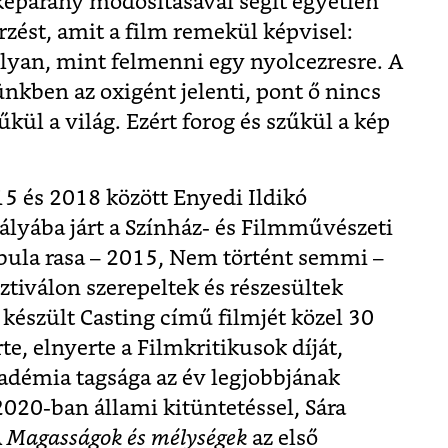
képarány módosításával segít egyetlen
rzést, amit a film remekül képvisel:
olyan, mint felmenni egy nyolcezresre. A
ünkben az oxigént jelenti, pont ő nincs
űkül a világ. Ezért forog és szűkül a kép
 és 2018 között Enyedi Ildikó
ályába járt a Színház- és Filmművészeti
bula rasa – 2015, Nem történt semmi –
tiválon szerepeltek és részesültek
készült Casting című filmjét közel 30
rte, elnyerte a Filmkritikusok díját,
démia tagsága az év legjobbjának
020-ban állami kitüntetéssel, Sára
A
Magasságok és mélységek
az első