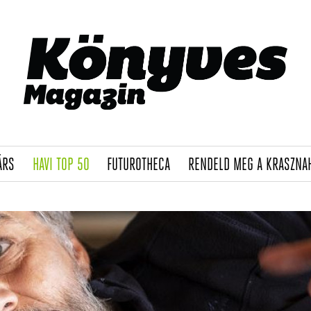
(CURRENT)
(CURRENT)
(CURRENT)
ÁRS
HAVI TOP 50
FUTUROTHECA
RENDELD MEG A KRASZNA