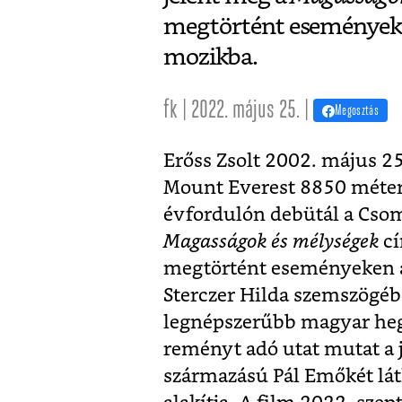
megtörtént eseményeken
mozikba.
fk | 2022. május 25. |
Megosztás
Erőss Zsolt 2002. május 25
Mount Everest 8850 méter 
évfordulón debütál a Cso
Magasságok és mélységek
cí
megtörtént eseményeken al
Sterczer Hilda szemszögébő
legnépszerűbb magyar heg
reményt adó utat mutat a j
származású Pál Emőkét láth