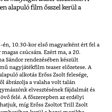
 alapuló film ősszel kerül a
-én, 10.30-kor első magyarként ért fel a
magas csúcsára. Ezért ma, a 20.
ma Sándor rendezésében készült
mű nagyjátékfilm teaser előzetese. A
apuló alkotás Erőss Zsolt felesége,
l ábrázolja a valaha volt talán
ymászónk elvesztésének fájdalmát és
övő felé. A főszerepben az erdélyi
atjuk, míg Erőss Zsoltot Trill Zsolt