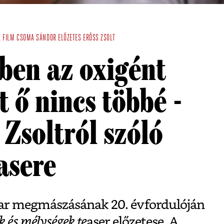
K
FILM
CSOMA SÁNDOR
ELŐZETES
ERŐSS ZSOLT
ben az oxigént
t ő nincs többé -
 Zsoltról szóló
easere
ar megmászásának 20. évfordulóján
 és mélységek te
aser előzetese. A