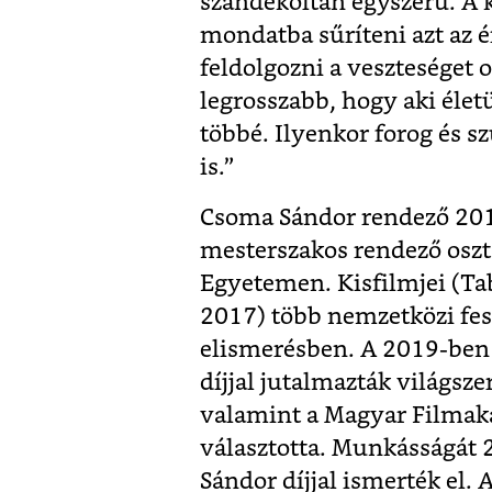
szándékoltan egyszerű. A 
mondatba sűríteni azt az é
feldolgozni a veszteséget 
legrosszabb, hogy aki élet
többé. Ilyenkor forog és sz
is.”
Csoma Sándor rendező 2015
mesterszakos rendező oszt
Egyetemen. Kisfilmjei (Ta
2017) több nemzetközi fesz
elismerésben. A 2019-ben 
díjjal jutalmazták világsze
valamint a Magyar Filmaka
választotta. Munkásságát 2
Sándor díjjal ismerték el. 