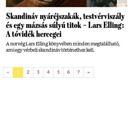
Skandináv nyáréjszakák, testvérviszály
és egy mázsás súlyú titok – Lars Elling:
A tóvidék hercegei
A norvég Lars Elling könyvében minden megtalálható,
ami egy vérbeli skandináv történethez kell.
«
1
2
3
4
5
6
7
»