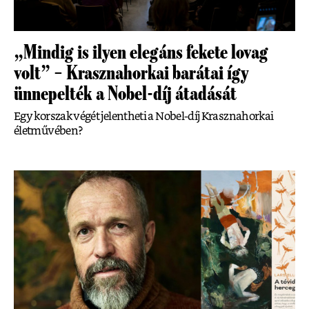
„Mindig is ilyen elegáns fekete lovag
volt” – Krasznahorkai barátai így
ünnepelték a Nobel-díj átadását
Egy korszak végét jelentheti a Nobel-díj Krasznahorkai
életművében?