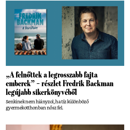
„A felnőttek a legrosszabb fajta
emberek” – részlet Fredrik Backman
legújabb sikerkönyvéből
Senkinek nem hiányzol, ha tíz különböző
gyermekotthonban nősz fel.