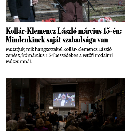
Kollár-Klemencz László március 15-én:
Mindenkinek saját szabadsága van
Mutatjuk, mik hangzottak el Kollár-Klemencz László
zenész, író március 15-i beszédében a Petőfi Irodalmi
Múzeumnál.