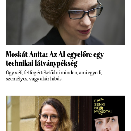
Moskát Anita: Az AI egyelőre egy
technikai látványpékség
Úgy véli, fel fog értékelődni minden, ami egyedi,
személyes, vagy akár hibás.