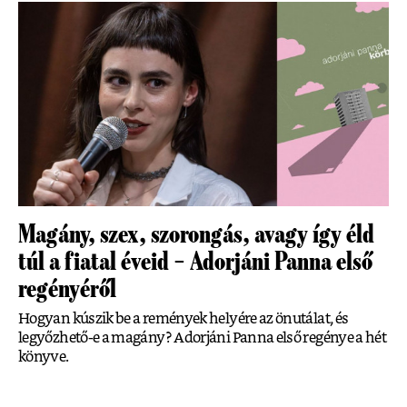
Magány, szex, szorongás, avagy így éld
túl a fiatal éveid – Adorjáni Panna első
regényéről
Hogyan kúszik be a remények helyére az önutálat, és
legyőzhető-e a magány? Adorjáni Panna első regénye a hét
könyve.