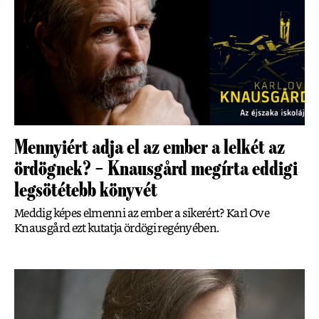
Mennyiért adja el az ember a lelkét az
ördögnek? – Knausgård megírta eddigi
legsötétebb könyvét
Meddig képes elmenni az ember a sikerért? Karl Ove
Knausgård ezt kutatja ördögi regényében.