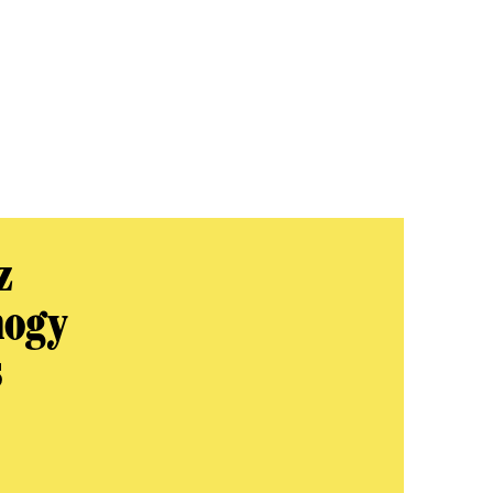
z
hogy
s