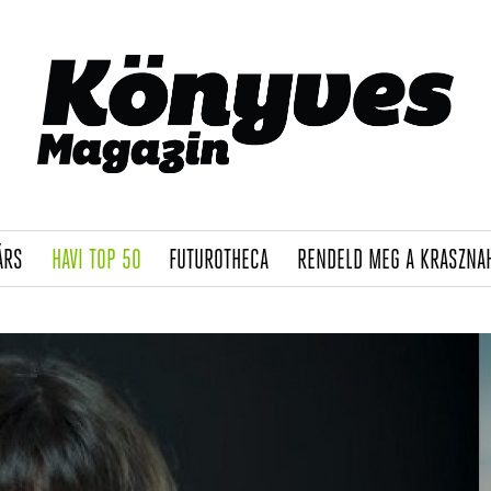
(CURRENT)
(CURRENT)
(CURRENT)
ÁRS
HAVI TOP 50
FUTUROTHECA
RENDELD MEG A KRASZNA