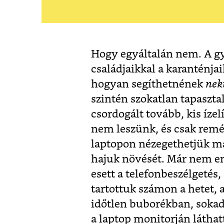
Hogy egyáltalán nem. A gy
családjaikkal a karanténjai
hogyan segíthetnének
nek
szintén szokatlan tapasztal
csordogált tovább, kis íze
nem leszünk, és csak remé
laptopon nézegethetjük maj
hajuk növését. Már nem e
esett a telefonbeszélgetés
tartottuk számon a hetet, 
időtlen buborékban, sokadi
a laptop monitorján láthat