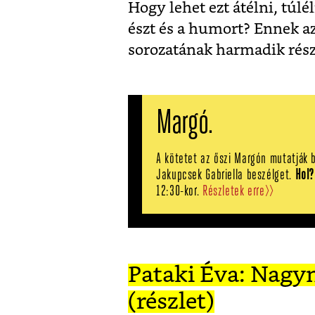
Hogy lehet ezt átélni, túl
észt és a humort? Ennek az 
sorozatának harmadik rész
Margó.
A kötetet az őszi Margón mutatják b
Jakupcsek Gabriella beszélget.
Hol?
12:30-kor.
Részletek erre>>
Pataki Éva: Nagy
(részlet)