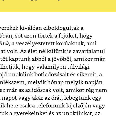
erekek kiválóan elboldogultak a
kban, sőt azon törték a fejüket, hogy
ünk,
a veszélyeztetett korúaknak, ami
at volt. Az élet nélkülünk is zavartalanul
lítőt kaptunk abból a jövőből, amikor már
lhetjük, hogy valamilyen túlvilági
d unokáink botladozásait és sikereit, a
mlékszem, melyik hónap melyik napján
, ez már az az időszak volt, amikor rég nem
a napot vagy akár az órát, lebegtünk egy
k hete csak a telefonunk kijelzőjén vagy
tuk a gyerekeinket és az unokáinkat, az