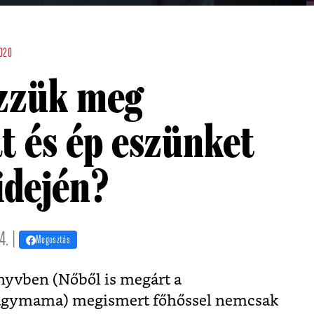
020
zzük meg
 és ép eszünket
idején?
4. |
Megosztás
yvben (Nőből is megárt a
agymama) megismert főhőssel nemcsak