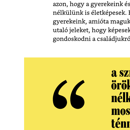
azon, hogy a gyerekeink é
nélkülünk is életképesek. 
gyerekeink, amióta maguk i
utaló jeleket, hogy képese
gondoskodni a családjukró
a sz
örö
nél
mos
tén