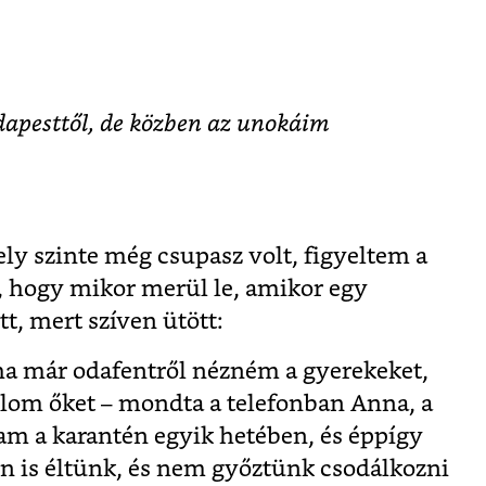
apesttől, de közben az unokáim
ly szinte még csupasz volt, figyeltem a
, hogy mikor merül le, amikor egy
t, mert szíven ütött:
ha már odafentről nézném a gyerekeket,
om őket – mondta a telefonban Anna, a
m a karantén egyik hetében, és éppígy
on is éltünk, és nem győztünk csodálkozni