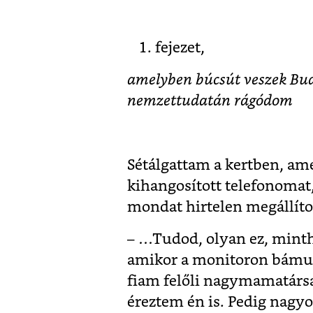
fejezet,
amelyben búcsút veszek Bud
nemzettudatán rágódom
Sétálgattam a kertben, ame
kihangosított telefonomat
mondat hirtelen megállítot
– …Tudod, olyan ez, mint
amikor a monitoron bámul
fiam felőli nagymamatársa
éreztem én is. Pedig nagy