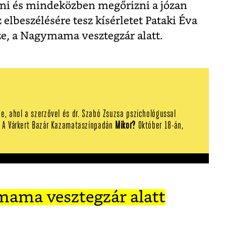
élni és mindeközben megőrizni a józan
elbeszélésére tesz kísérletet Pataki Éva
e, a Nagymama vesztegzár alatt.
e, ahol a szerzővel és d
r. Szabó Zsuzsa pszichológussal
A Várkert Bazár Kazamataszínpadán
Mikor?
Október 18-án,
mama vesztegzár alatt