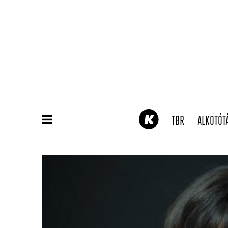
(CURRENT)
TBR
ALKOTÓT