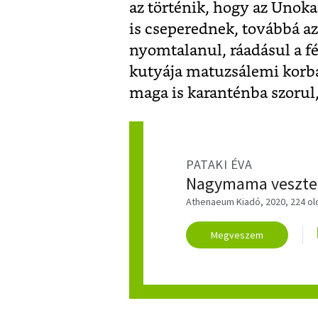
az történik, hogy az Unok
is cseperednek, továbbá az 
nyomtalanul, ráadásul a fé
kutyája matuzsálemi korba
maga is karanténba szorul,
PATAKI ÉVA
Nagymama veszteg
Athenaeum Kiadó, 2020, 224 ol
Megveszem