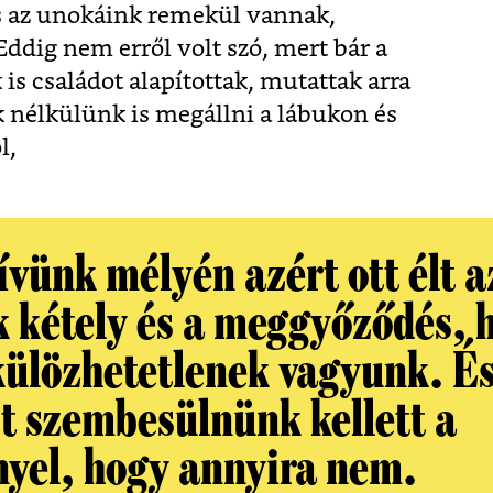
s az unokáink remekül vannak,
Eddig nem erről volt szó, mert bár a
s családot alapítottak, mutattak arra
k nélkülünk is megállni a lábukon és
l,
ívünk mélyén azért ott élt a
k kétely és a meggyőződés, 
külözhetetlenek vagyunk. É
t szembesülnünk kellett a
nyel, hogy annyira nem.