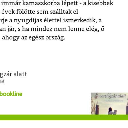
a immár kamaszkorba lépett - a kisebbek
évek fölötte sem szálltak el
rje a nyugdíjas élettel ismerkedik, a
n jár, s ha mindez nem lenne elég, ő
 ahogy az egész ország.
zár alatt
dal