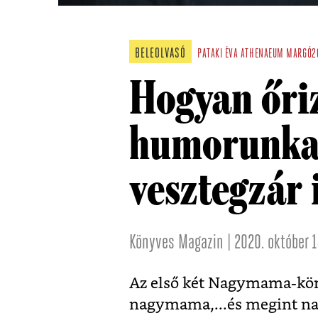
BELEOLVASÓ
PATAKI ÉVA
ATHENAEUM
MARGÓ2
Hogyan őri
humorunkat
vesztegzár 
Könyves Magazin | 2020. október 1
Az első két Nagymama-kön
nagymama,...és megint n