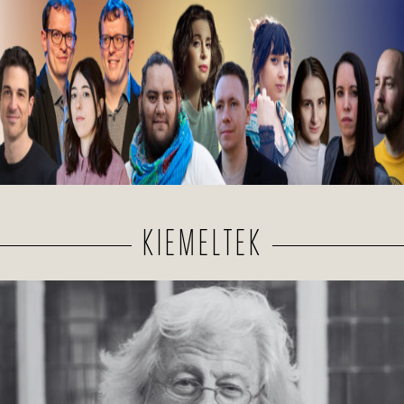
Kiválasztották a 2026-os Mastercard -
Alkotótárs ösztöndíj 10 döntősét!
Közülük kerül ki a két győztes.
KIEMELTEK