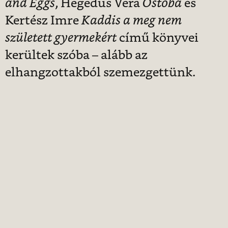
and Eggs
, Hegedüs Vera
Ostoba
és
Kertész Imre
Kaddis a meg nem
született gyermekért
című könyvei
kerültek szóba – alább az
elhangzottakból szemezgettünk.