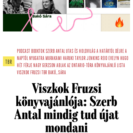
PODCAST
BOOKTOK
SZERB ANTAL
UTAS ÉS HOLDVILÁG
A HATÁRTÓL DÉLRE A
NAPTÓL NYUGATRA
MURAKAMI HARUKI
TAYLOR JENKINS REID
EVELYN HUGO
TBR
HÉT FÉRJE
NAGY GERZSON
ABLAK AZ ONTARIO-TÓRA
KÖNYVAJÁNLÓ
LISTA
VISZKOK FRUZSI
TBR
BAKÓ_SÁRA
Viszkok Fruzsi
könyvajánlója: Szerb
Antal mindig tud újat
mondani