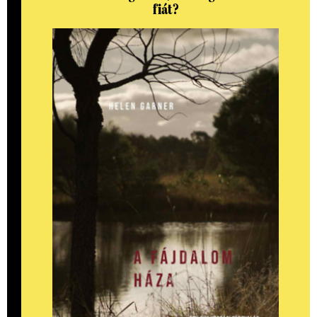
fiát?