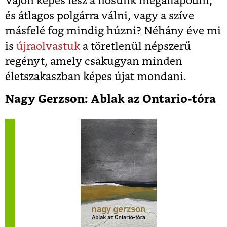
Vajon képes lesz a hősünk megállapodni,
és átlagos polgárra válni, vagy a szíve
másfelé fog mindig húzni? Néhány éve mi
is
újraolvastuk
a töretlenül népszerű
regényt, amely csakugyan minden
életszakaszban képes újat mondani.
Nagy Gerzson: Ablak az Ontario-tóra