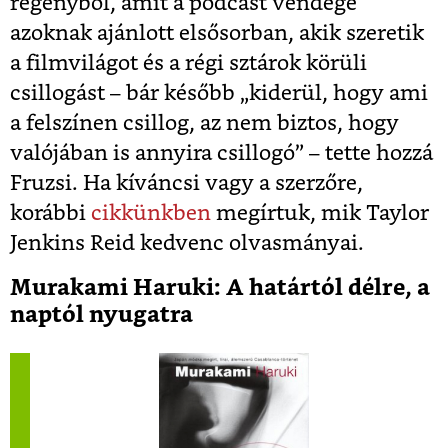
regényből, amit a podcast vendége
azoknak ajánlott elsősorban, akik szeretik
a filmvilágot és a régi sztárok körüli
csillogást – bár később „kiderül, hogy ami
a felszínen csillog, az nem biztos, hogy
valójában is annyira csillogó” – tette hozzá
Fruzsi. Ha kíváncsi vagy a szerzőre,
korábbi
cikkünkben
megírtuk, mik Taylor
Jenkins Reid kedvenc olvasmányai.
Murakami Haruki: A határtól délre, a
naptól nyugatra