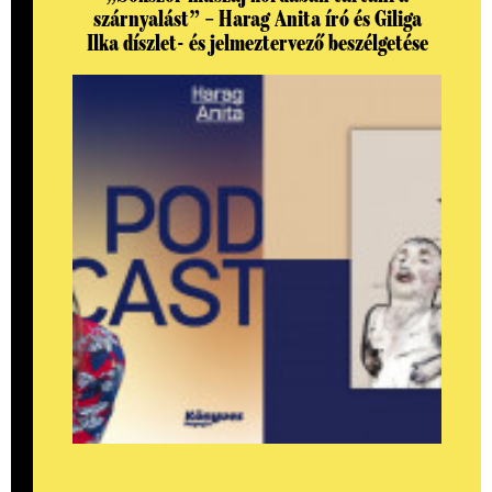
szárnyalást” – Harag Anita író és Giliga
Ilka díszlet- és jelmeztervező beszélgetése