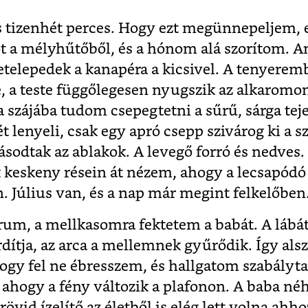
 tizenhét perces. Hogy ezt megünnepeljem, 
 a mélyhűtőből, és a hónom alá szorítom. Am
etelepedek a kanapéra a kicsivel. A tenyeremb
, a teste függőlegesen nyugszik az alkaromo
 szájába tudom csepegtetni a sűrű, sárga teje
 lenyeli, csak egy apró csepp szivárog ki a sz
ásodtak az ablakok. A levegő forró és nedves
 keskeny résein át nézem, ahogy a lecsapódó
n. Július van, és a nap már megint felkelőben
rum, a mellkasomra fektetem a babát. A lábát
rdítja, az arca a mellemnek gyűrődik. Így alsz
y fel ne ébresszem, és hallgatom szabálytal
, ahogy a fény változik a plafonon. A baba n
rövid ízelítő az életből is elég lett volna ahh