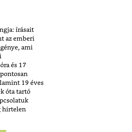
gja: írásait
t az emberi
egénye, ami
i
 óra és 17
, pontosan
alamint 19 éves
k óta tartó
apcsolatuk
 hirtelen