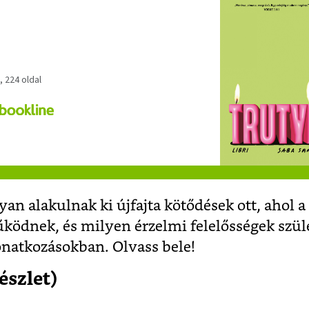
, 224 oldal
yan alakulnak ki újfajta kötődések ott, ahol a
ködnek, és milyen érzelmi felelősségek szül
atkozásokban. Olvass bele!
észlet)