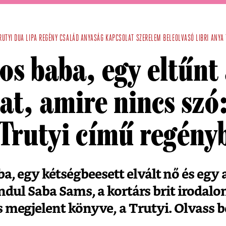
RUTYI
DUA LIPA
REGÉNY
CSALÁD
ANYASÁG
KAPCSOLAT
SZERELEM
BELEOLVASÓ
LIBRI
ANYA
s baba, egy eltűnt 
at, amire nincs szó
 Trutyi című regény
, egy kétségbeesett elvált nő és egy 
ndul Saba Sams, a kortárs brit irodal
 megjelent könyve, a Trutyi. Olvass b