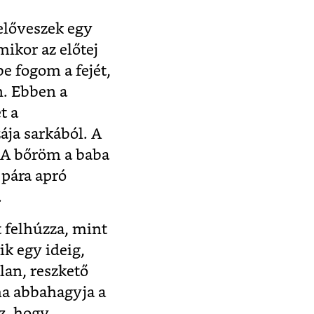
előveszek egy
ikor az előtej
e fogom a fejét,
n. Ebben a
t a
ája sarkából. A
. A bőröm a baba
 pára apró
.
 felhúzza, mint
ik egy ideig,
an, reszkető
éha abbahagyja a
oz, hogy