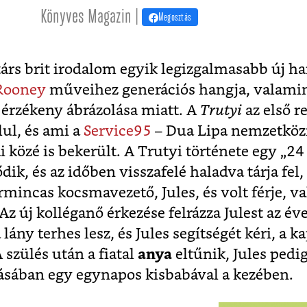
Könyves Magazin |
Megosztás
árs brit irodalom egyik legizgalmasabb új han
 Rooney
műveihez generációs hangja, valamin
 érzékeny ábrázolása miatt. A
Trutyi
az első r
ul, és ami a
Service95
– Dua Lipa nemzetköz
 közé is bekerült. A Trutyi története egy „24
ik, és az időben visszafelé haladva tárja fel
mincas kocsmavezető, Jules, és volt férje, v
z új kolléganő érkezése felrázza Julest az éve
ány terhes lesz, és Jules segítségét kéri, a k
szülés után a fiatal
anya
eltűnik, Jules pedig
ásában egy egynapos kisbabával a kezében.