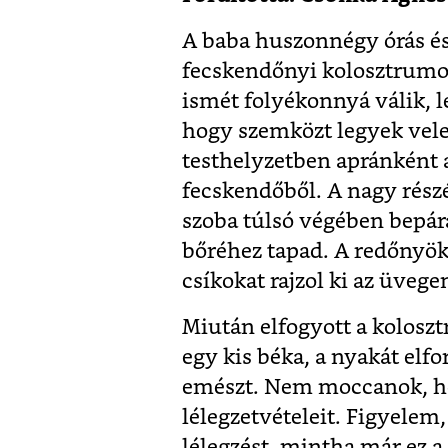
A baba huszonnégy órás és
fecskendőnyi kolosztrumot
ismét folyékonnyá válik, l
hogy szemközt legyek vele
testhelyzetben apránként a
fecskendőből. A nagy részét
szoba túlsó végében bepár
bőréhez tapad. A redőnyök
csíkokat rajzol ki az üvege
Miután elfogyott a koloszt
egy kis béka, a nyakát elfo
emészt. Nem moccanok, hog
lélegzetvételeit. Figyelem
lélegzést, mintha már ez a 