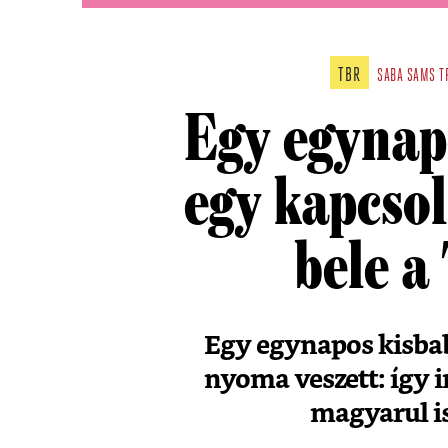
TBR
SABA SAMS
T
Egy egynapo
egy kapcsol
bele a
Egy egynapos kisbaba
nyoma veszett: így i
magyarul is