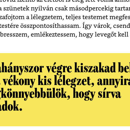
 szünetek nyilván csak másodpercekig tarta
zafojtom a lélegzetem, teljes testemet megfe
estére összpontosíthassam. Így várok, csen
lébresszem, emlékeztessem, hogy levegőt kell
ahányszor végre kiszakad be
 vékony kis lélegzet, annyir
könnyebbülök, hogy sírva
adok.