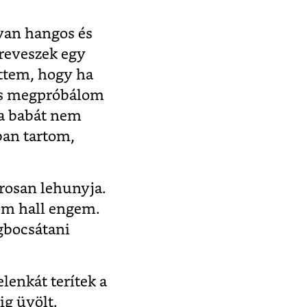
lyan hangos és
zreveszek egy
öttem, hogy ha
 is megpróbálom
 a babát nem
ban tartom,
orosan lehunyja.
em hall engem.
gbocsátani
lenkát terítek a
g üvölt.