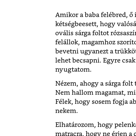
Amikor a baba felébred, ő 
kétségbeesett, hogy valósá
ovális sárga foltot rózsas
felállok, magamhoz szorít
bevetni ugyanezt a trükkö
lehet becsapni. Egyre csa
nyugtatom.
Nézem, ahogy a sárga folt 
Nem hallom magamat, miköz
Félek, hogy sosem fogja a
nekem.
Elhatározom, hogy pelenkát
matracra, hogy ne érjen a