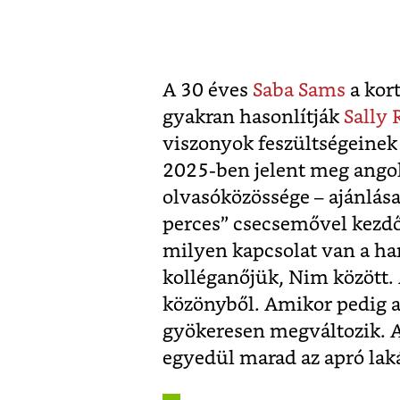
A 30 éves
Saba Sams
a kort
gyakran hasonlítják
Sally
viszonyok feszültségeinek
2025-ben jelent meg angol
olvasóközössége – ajánlásai
perces” csecsemővel kezdőd
milyen kapcsolat van a har
kolléganőjük, Nim között. A
közönyből. Amikor pedig a l
gyökeresen megváltozik. A 
egyedül marad az apró lak