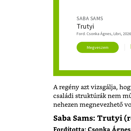
SABA SAMS
Trutyi
Ford. Csonka Ágnes, Libri, 2026
Megveszem
A regény azt vizsgálja, hog
családi struktúrák nem mű
nehezen megnevezhető von
Saba Sams: Trutyi (r
Fordította: Csonka Ágnes