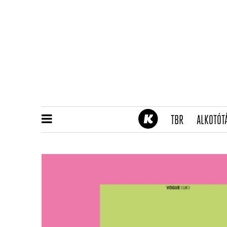
(CURRENT)
TBR
ALKOTÓT