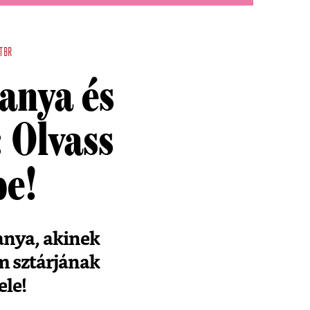
TBR
anya és
: Olvass
be!
anya, akinek
om sztárjának
ele!