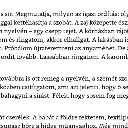
is sír. Megmutatja, milyen az igazi ordítás: o
ggal kettéhasítja a szobát. A zaj közepette és
zín nyelvén – egy csepp tejet. A kórházban ráj
om és ringatom, akkor elhallgat. A lakásban
t. Próbálom újrateremteni az anyaméhet. De
k ordít tovább. Lassabban ringatom. A karom
továbbra is ott remeg a nyelvén, a szemét sz
ben csitítgatom, ami azt jelenti, hogy ő s
bbahagyni a sírást. Félek, hogy sosem fog me
 cserélek. A babát a földre fektetem, textilpe
 csupasz bőre a hideg műanyaghoz. Még mindi