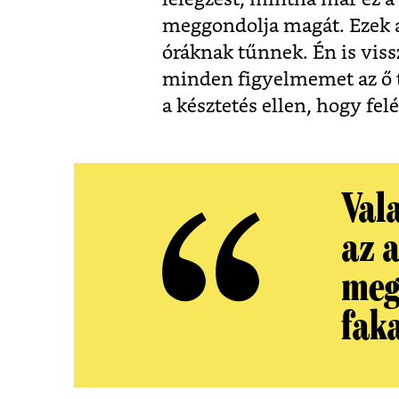
meggondolja magát. Ezek a
óráknak tűnnek. Én is viss
minden figyelmemet az ő t
a késztetés ellen, hogy fe
Val
az a
meg
fak