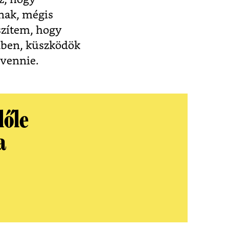
nak, mégis
szítem, hogy
dben, küszködök
 vennie.
lőle
a