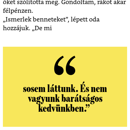
őket szólította meg. Gondoltam, rákot akar
félpénzen.
„Ismerlek benneteket”, lépett oda
hozzájuk. „De mi
sosem láttunk. És nem
vagyunk barátságos
kedvünkben.”