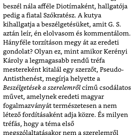
beszél nála afféle Diotímaként, hallgatója
pedig a fiatal Szókratész. A kutya
kihallgatja a beszélgetésüket, amit G. S.
aztán leír, én elolvasom és kommentálom.
Hányféle torzításon megy át az eredeti
gondolat? Olyan ez, mint amikor Kerényi
Károly a legmagasabb rendű tréfa
mestereként kitalál egy szerzőt, Pseudo-
Antisthenést, megírja helyette a
Beszélgetések a szerelemről
című csodálatos
művet, amelynek eredeti magyar
fogalmazványát természetesen a nem
létező fordításaként adja közre. És milyen
tréfás, hogy a téma első
megszólaltatásakor nem a szerelemről