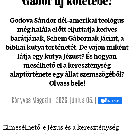
Gábor új kötetébe!
Godova Sándor dél-amerikai teológus
még halála előtt eljuttatja kedves
barátjának, Schein Gábornak Jácint, a
bibliai kutya történetét. De vajon miként
látja egy kutya Jézust? És hogyan
mesélhető el a kereszténység
alaptörténete egy állat szemszögéből?
Olvass bele!
Könyves Magazin | 2026. június 05. |
Megosztás
Elmesélhető-e Jézus és a kereszténység