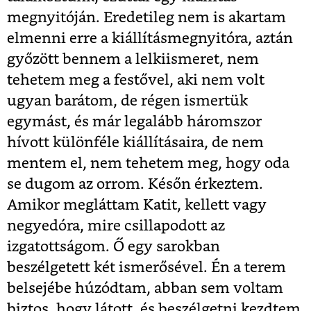
megnyitóján. Eredetileg nem is akartam
elmenni erre a kiállításmegnyitóra, aztán
győzött bennem a lelkiismeret, nem
tehetem meg a festővel, aki nem volt
ugyan barátom, de régen ismertük
egymást, és már legalább háromszor
hívott különféle kiállításaira, de nem
mentem el, nem tehetem meg, hogy oda
se dugom az orrom. Későn érkeztem.
Amikor megláttam Katit, kellett vagy
negyedóra, mire csillapodott az
izgatottságom. Ő egy sarokban
beszélgetett két ismerősével. Én a terem
belsejébe húzódtam, abban sem voltam
biztos, hogy látott, és beszélgetni kezdtem