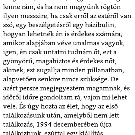
lenne rám, és ha nem megyünk rögtön
ilyen messzire, ha csak erről az estéről van
szó, egy beszélgetésről egy házibulin,
hogyan lehetnék én is érdekes számára,
amikor alapjában véve unalmas vagyok,
igen, én csak untatni tudnám őt, ezt a
gyönyörű, magabiztos és érdekes nőt,
akinek, ezt sugallja minden pillanatban,
alapvetően senkire nincs szüksége. De
azért persze megjegyeztem magamnak, és
időről időre gondoltam rá, vajon mi lehet
vele. És úgy hozta az élet, hogy az első
találkozásunk után, amelyből nem lett
találkozás, 1994 decemberében újra
találkoztunk, ezúttal egy kiállítás