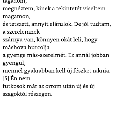
tagadom,
megnéztem, kinek a tekintetét viseltem
magamon,
és tetszett, annyit elárulok. De jól tudtam,
a szerelemnek
szárnya van, könnyen okát leli, hogy
máshova hurcolja
a gyenge más-szerelmét. Ez annál jobban
gyengül,
mennél gyakrabban kell új fészket raknia.
[5]
Én nem
futkosok már az orrom után új és új
szagoktól részegen.