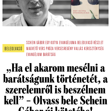
SCHEIN GÁBOR
EGY KUTYA EVANGÉLIUMA
BELEOLVASÓ
RÉSZLET
BELEOLVASÓ
MAGVETŐ
VERS
PRÓZA
VERSESREGÉNY
VALLÁS
KERESZTÉNYSÉG
EVANGÉLIUM
BARÁTSÁG
„Ha el akarom mesélni a
barátságunk történetét, a
szerelemről is beszélnem
kell” – Olvass bele Schein