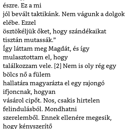
észre. Ez a mi
jól bevált taktikánk. Nem vágunk a dolgok
elébe. Ezzel
ösztökéljük őket, hogy szándékaikat
tisztán mutassák.”
Így láttam meg Magdát, és így
mulasztottam el, hogy
találkozzam vele. [2]
Nem is oly rég egy
bölcs nő a fülem
hallatára magyarázta el egy rajongó
ifjoncnak, hogyan
vásárol cipőt. Nos, csakis hirtelen
felindulásból. Mondhatni
szerelemből. Ennek ellenére megesik,
hogy kényszerítő