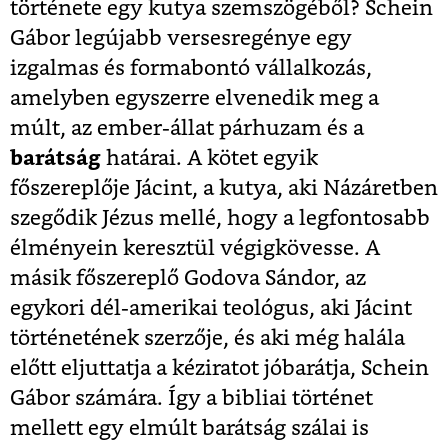
története egy kutya szemszögéből? Schein
Gábor legújabb versesregénye egy
izgalmas és formabontó vállalkozás,
amelyben egyszerre elvenedik meg a
múlt, az ember-állat párhuzam és a
barátság
határai. A kötet egyik
főszereplője Jácint, a kutya, aki Názáretben
szegődik Jézus mellé, hogy a legfontosabb
élményein keresztül végigkövesse. A
másik főszereplő Godova Sándor,
az
egykori dél-amerikai teológus, aki Jácint
történetének szerzője, és aki még halála
előtt eljuttatja a kéziratot jóbarátja, Schein
Gábor számára. Így a bibliai történet
mellett egy elmúlt barátság szálai is