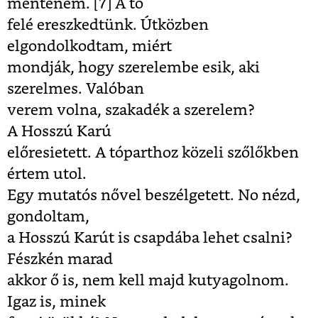
mentenem. [7]
A tó
felé ereszkedtünk. Útközben
elgondolkodtam, miért
mondják, hogy szerelembe esik, aki
szerelmes. Valóban
verem volna, szakadék a szerelem?
A Hosszú Karú
előresietett. A tóparthoz közeli szőlőkben
értem utol.
Egy mutatós nővel beszélgetett. No nézd,
gondoltam,
a Hosszú Karút is csapdába lehet csalni?
Fészkén marad
akkor ő is, nem kell majd kutyagolnom.
Igaz is, minek