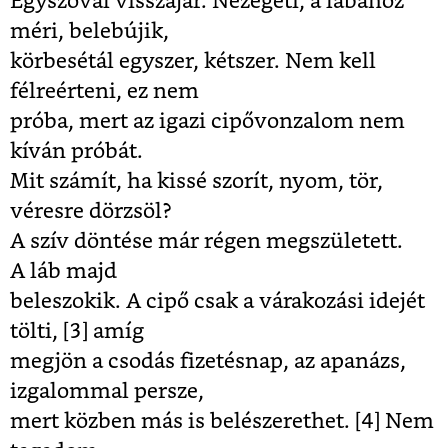
Egyszóval visszajár. Nézegeti, a lábához
méri, belebújik,
körbesétál egyszer, kétszer. Nem kell
félreérteni, ez nem
próba, mert az igazi cipővonzalom nem
kíván próbát.
Mit számít, ha kissé szorít, nyom, tör,
véresre dörzsöl?
A szív döntése már régen megszületett.
A láb majd
beleszokik. A cipő csak a várakozási idejét
tölti, [3]
amíg
megjön a csodás fizetésnap, az apanázs,
izgalommal persze,
mert közben más is belészerethet. [4]
Nem