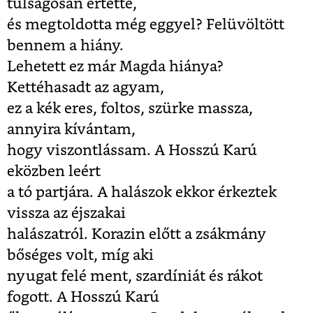
túlságosan értette,
és megtoldotta még eggyel? Felüvöltött
bennem a hiány.
Lehetett ez már Magda hiánya?
Kettéhasadt az agyam,
ez a kék eres, foltos, szürke massza,
annyira kívántam,
hogy viszontlássam. A Hosszú Karú
eközben leért
a tó partjára. A halászok ekkor érkeztek
vissza az éjszakai
halászatról. Korazin előtt a zsákmány
bőséges volt, míg aki
nyugat felé ment, szardíniát és rákot
fogott. A Hosszú Karú