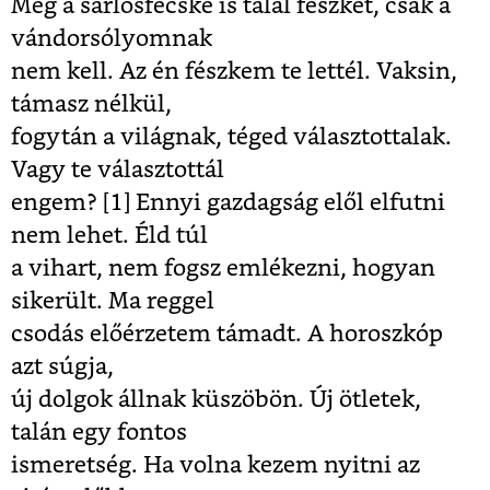
Még a sarlósfecske is talál fészket, csak a
vándorsólyomnak
nem kell. Az én fészkem te lettél. Vaksin,
támasz nélkül,
fogytán a világnak, téged választottalak.
Vagy te választottál
engem? [1]
Ennyi gazdagság elől elfutni
nem lehet. Éld túl
a vihart, nem fogsz emlékezni, hogyan
sikerült. Ma reggel
c
sodás előérzetem támadt. A horoszkóp
azt súgja,
új dolgok állnak küszöbön. Új ötletek,
talán egy fontos
ismeretség. Ha volna kezem nyitni az