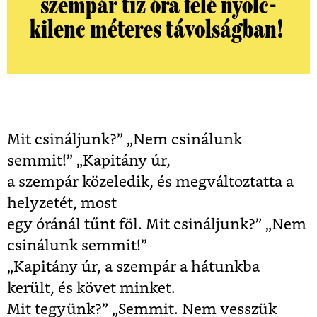
szempár tíz óra felé nyolc-
kilenc méteres távolságban!
Mit csináljunk?” „Nem csinálunk
semmit!” „Kapitány úr,
a szempár közeledik, és megváltoztatta a
helyzetét, most
egy óránál tűnt föl. Mit csináljunk?” „Nem
csinálunk semmit!”
„Kapitány úr, a szempár a hátunkba
került, és követ minket.
Mit tegyünk?” „Semmit. Nem vesszük