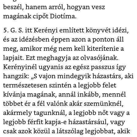
beszél, hanem arról, hogyan vesz
magának cipőt Diotíma.
5.
G. S. itt Kerényi említett könyvét idézi,
és az idézésben éppen azon a ponton áll
meg, amikor még nem kell kiterítenie a
lapjait. Ezt meghagyja az olvasójának.
Kerényinél ugyanis az egész passzus így
hangzik: „S vajon mindegyik házastárs, aki
természetesen szintén a legjobb felet
kívánja magának, annál inkább, mennél
többet ér a fél valónk akár szemünknél,
akármely tagunknál, a legjobb nőt vagy a
legjobb férfit kapja-e házastársául, vagy
csak azok közül a látszólag legjobbat, akik