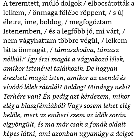
A teremtett, múló dolgok / elbocsátották a
lelkem, / önmaga fölébe röppent, / s új
életre, íme, boldog, / megfogóztam
Istenemben, / és a legfőbb jó, mi várt, /
nem vágyhattam többre végül, / lelkem
látta önmagát, /
támaszkodva, támasz
nélkül.” Így érzi magát a vágyakozó lélek,
amikor istenével találkozik. De hogyan
érezheti magát isten, amikor az esendő és
vívódó lélek rátalál? Boldog? Mindegy neki?
Terhére van? Én pedig azt kérdezem, mikor
elég a blaszfémiából? Vagy sosem lehet elég
belőle, mert az emberi szem az idők során
elgyöngült, és ma már csak a fonák oldalt
képes látni, ami azonban ugyanúgy a dolgot