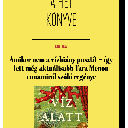
A HÉT
KÖNYVE
KRITIKA
Amikor nem a vízhiány pusztít – így
lett még aktuálisabb Tara Menon
cunamiról szóló regénye