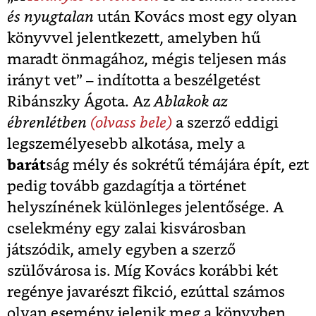
és nyugtalan
után Kovács most egy olyan
könyvvel jelentkezett, amelyben hű
maradt önmagához, mégis teljesen más
irányt vet” – indította a beszélgetést
Ribánszky Ágota. Az
Ablakok az
ébrenlétben
(olvass bele)
a szerző eddigi
legszemélyesebb alkotása, mely a
barát
ság mély és sokrétű témájára épít, ezt
pedig tovább gazdagítja a történet
helyszínének különleges jelentősége. A
cselekmény egy zalai kisvárosban
játszódik, amely egyben a szerző
szülővárosa is. Míg Kovács korábbi két
regénye javarészt fikció, ezúttal számos
olyan esemény jelenik meg a könyvben,