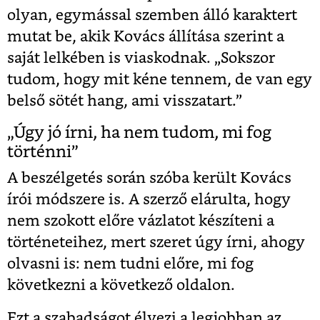
olyan, egymással szemben álló karaktert
mutat be, akik Kovács állítása szerint a
saját lelkében is viaskodnak. „Sokszor
tudom, hogy mit kéne tennem, de van egy
belső sötét hang, ami visszatart.”
„Úgy jó írni, ha nem tudom, mi fog
történni”
A beszélgetés során szóba került Kovács
írói módszere is. A szerző elárulta, hogy
nem szokott előre vázlatot készíteni a
történeteihez, mert szeret úgy írni, ahogy
olvasni is: nem tudni előre, mi fog
következni a következő oldalon.
Ezt a szabadságot élvezi a legjobban az