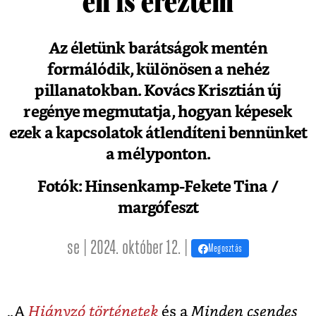
én is éreztem
Az életünk barátságok mentén
formálódik, különösen a nehéz
pillanatokban. Kovács Krisztián új
regénye megmutatja, hogyan képesek
ezek a kapcsolatok átlendíteni bennünket
a mélyponton.
Fotók: Hinsenkamp-Fekete Tina /
margófeszt
se | 2024. október 12. |
Megosztás
„A
Hiányzó történetek
és a
Minden csendes