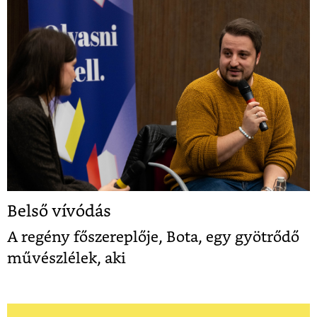
Belső vívódás
A regény főszereplője, Bota, egy gyötrődő
művészlélek, aki