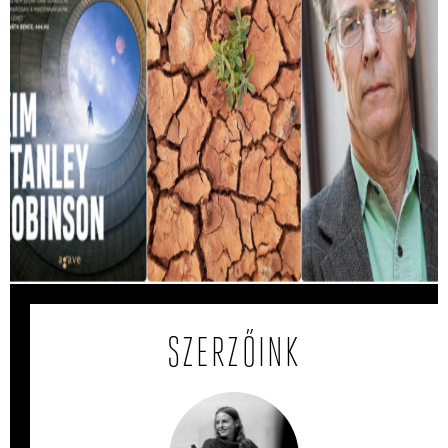
Ez a könyv megjósolta, hogy mit okoznak
a hőhullámok
A Magyarországot sújtó hőség miatt egyre többször jut
eszünkbe Kim Stanley Robinson A Jövő Minisztériuma
című regénye.
SZERZŐINK