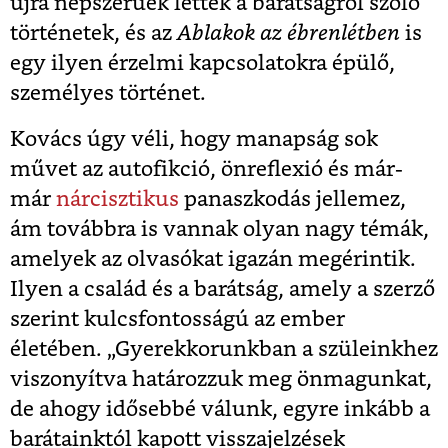
újra népszerűek lettek a barátságról szóló
történetek, és az
Ablakok az ébrenlétben
is
egy ilyen érzelmi kapcsolatokra épülő,
személyes történet.
Kovács úgy véli, hogy manapság sok
művet az autofikció, önreflexió és már-
már
nárcisztikus
panaszkodás jellemez,
ám továbbra is vannak olyan nagy témák,
amelyek az olvasókat igazán megérintik.
Ilyen a család és a barátság, amely a szerző
szerint kulcsfontosságú az ember
életében. „Gyerekkorunkban a szüleinkhez
viszonyítva határozzuk meg önmagunkat,
de ahogy idősebbé válunk, egyre inkább a
barátainktól kapott visszajelzések