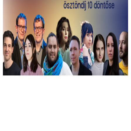
Kiválasztották a 2026-os Mastercard -
Alkotótárs ösztöndíj 10 döntősét!
Közülük kerül ki a két győztes.