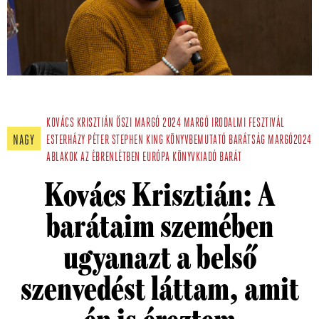
KOVÁCS KRISZTIÁN
ŐSZI MARGÓ 2024
MARGÓ IRODALMI FESZTIVÁL
NAGY
ESTERHÁZY PÉTER
STEPHEN KING
KÖNYVBEMUTATÓ
BARÁTSÁG
MARGÓ2024
ABLAKOK AZ ÉBRENLÉTBEN
EURÓPA KÖNYVKIADÓ
BARÁT
Kovács Krisztián: A
barátaim szemében
ugyanazt a belső
szenvedést láttam, amit