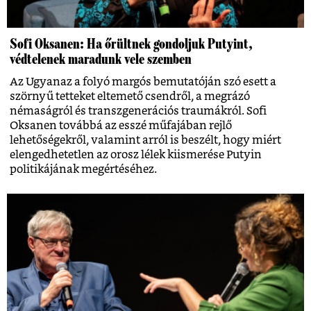
Sofi Oksanen: Ha őrültnek gondoljuk Putyint,
védtelenek maradunk vele szemben
Az Ugyanaz a folyó margós bemutatóján szó esett a
szörnyű tetteket eltemető csendről, a megrázó
némaságról és transzgenerációs traumákról. Sofi
Oksanen továbbá az esszé műfajában rejlő
lehetőségekről, valamint arról is beszélt, hogy miért
elengedhetetlen az orosz lélek kiismerése Putyin
politikájának megértéséhez.