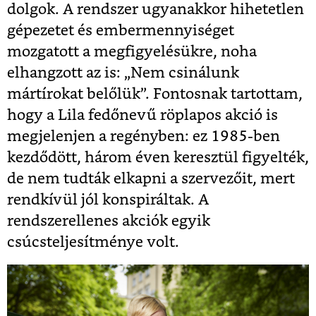
dolgok. A rendszer ugyanakkor hihetetlen
gépezetet és embermennyiséget
mozgatott a megfigyelésükre, noha
elhangzott az is: „Nem csinálunk
mártírokat belőlük”. Fontosnak tartottam,
hogy a Lila fedőnevű röplapos akció is
megjelenjen a regényben: ez 1985-ben
kezdődött, három éven keresztül figyelték,
de nem tudták elkapni a szervezőit, mert
rendkívül jól konspiráltak. A
rendszerellenes akciók egyik
csúcsteljesítménye volt.