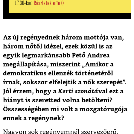
17.30-kor.
Részletek erre>>
Az új regényednek három mottója van,
három nőtől idézel, ezek közül is az
egyik legmarkánsabb Pető Andrea
megállapítása, miszerint „Amikor a
demokratikus ellenzék történetéről
írnak, sokszor elfelejtik a nők szerepét”.
Jól érzem, hogy a
Kerti szonátá
val ezt a
hiányt is szeretted volna betölteni?
Összességében mi volt a mozgatórugója
ennek a regénynek?
Nagyon sok regényemnél szervezőerő,