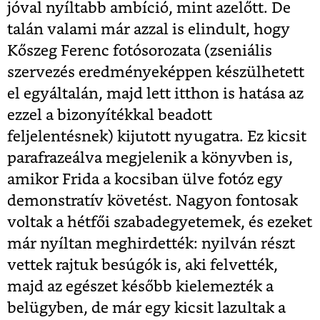
jóval nyíltabb ambíció, mint azelőtt. De
talán valami már azzal is elindult, hogy
Kőszeg Ferenc fotósorozata (zseniális
szervezés eredményeképpen készülhetett
el egyáltalán, majd lett itthon is hatása az
ezzel a bizonyítékkal beadott
feljelentésnek) kijutott nyugatra. Ez kicsit
parafrazeálva megjelenik a könyvben is,
amikor Frida a kocsiban ülve fotóz egy
demonstratív követést. Nagyon fontosak
voltak a hétfői szabadegyetemek, és ezeket
már nyíltan meghirdették: nyilván részt
vettek rajtuk besúgók is, aki felvették,
majd az egészet később kielemezték a
belügyben, de már egy kicsit lazultak a