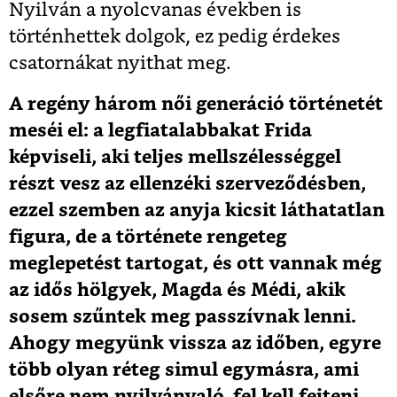
Nyilván a nyolcvanas években is
történhettek dolgok, ez pedig érdekes
csatornákat nyithat meg.
A regény három női generáció történetét
meséi el: a legfiatalabbakat Frida
képviseli, aki teljes mellszélességgel
részt vesz az ellenzéki szerveződésben,
ezzel szemben az anyja kicsit láthatatlan
figura, de a története rengeteg
meglepetést tartogat, és ott vannak még
az idős hölgyek, Magda és Médi, akik
sosem szűntek meg passzívnak lenni.
Ahogy megyünk vissza az időben, egyre
több olyan réteg simul egymásra, ami
elsőre nem nyilvánvaló, fel kell fejteni