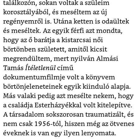
találkozón, sokan voltak a szüleim
korosztályából, és meséltem az új
regényemről is. Utána ketten is odaültek
és meséltek. Az egyik férfi azt mondta,
hogy az ő barátja a kistarcsai női
börtönben született, amitől kicsit
megrendültem, mert nyilván Almási
Tamás
Ítéletlenül
című
dokumentumfilmje volt a könyvem
börtönjeleneteinek egyik kiinduló alapja.
Más valaki pedig azt mesélte nekem, hogy
a családja Esterházyékkal volt kitelepítve.
A társadalom sokszorosan traumatizált, és
nem csak 1956-tól, hiszen még az ötvenes
éveknek is van egy ilyen lenyomata.