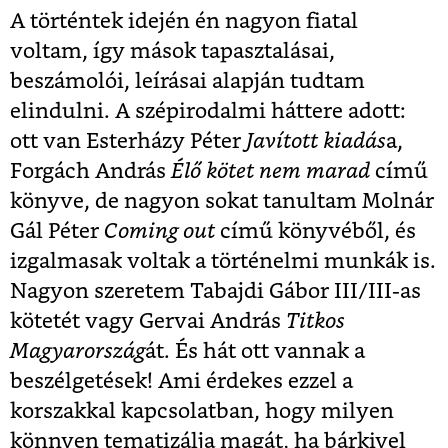
A történtek idején én nagyon fiatal
voltam, így mások tapasztalásai,
beszámolói, leírásai alapján tudtam
elindulni. A szépirodalmi háttere adott:
ott van Esterházy Péter
Javított kiadás
a,
Forgách András
Élő kötet nem marad
című
könyve, de nagyon sokat tanultam Molnár
Gál Péter
Coming out
című könyvéből, és
izgalmasak voltak a történelmi munkák is.
Nagyon szeretem Tabajdi Gábor III/III-as
kötetét vagy Gervai András
Titkos
Magyarország
át. És hát ott vannak a
beszélgetések! Ami érdekes ezzel a
korszakkal kapcsolatban, hogy milyen
könnyen tematizálja magát, ha bárkivel