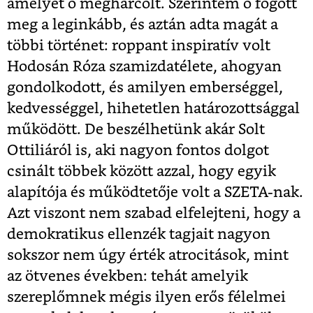
amelyet ő megharcolt. Szerintem ő fogott
meg a leginkább, és aztán adta magát a
többi történet: roppant inspiratív volt
Hodosán Róza szamizdatélete, ahogyan
gondolkodott, és amilyen emberséggel,
kedvességgel, hihetetlen határozottsággal
működött. De beszélhetünk akár Solt
Ottiliáról is, aki nagyon fontos dolgot
csinált többek között azzal, hogy egyik
alapítója és működtetője volt a SZETA-nak.
Azt viszont nem szabad elfelejteni, hogy a
demokratikus ellenzék tagjait nagyon
sokszor nem úgy érték atrocitások, mint
az ötvenes években: tehát amelyik
szereplőmnek mégis ilyen erős félelmei