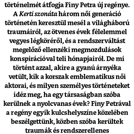
történelmét átfogja Finy Petra új regénye.
A
Kerti szonáta
három női generáció
történetén keresztül mesél a világháború
traumáiról, az ötvenes évek félelemmel
vegyes légköréről, és a rendszerváltást
megelőző ellenzéki megmozdulások
konspirációval teli hónapjairól. De mi
történt azzal, akire a gyanú árnyéka
vetült, kik a korszak emblematikus női
aktorai, és milyen személyes történeteket
idéz meg, ha egy társaságban szóba
kerülnek a nyolcvanas évek? Finy Petrával
a regény egyik kulcshelyszíne közelében
beszélgettünk, közben szóba kerültek
traumák és rendszerellenes