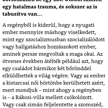
egy hatalmas trauma, és sokszor az is
tabusítva van…
A regényből is kiderül, hogy a nyugati
ember mennyire máshogy viselkedett,
mint egy szocializmusban szocializálódott
vagy hallgatáshoz hozzászokott ember,
aminek persze megvoltak a maga okai. Az
ötvenes években átélték például azt, hogy
egy családot bármikor két bőrönddel
elküldhettek a világ végére. Vagy az ember
a kistarcsai női börtönbe kerülhetett azért,
mert mondjuk – mint ahogy a regényben
is – a Rákosi-villa mellett csókolózott.
Vagy csak simán feljelentette a szomszéd,