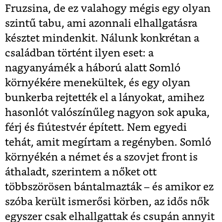
Fruzsina, de ez valahogy mégis egy olyan
szintű tabu, ami azonnali elhallgatásra
késztet mindenkit. Nálunk konkrétan a
családban történt ilyen eset: a
nagyanyámék a háború alatt Somló
környékére menekültek, és egy olyan
bunkerba rejtették el a lányokat, amihez
hasonlót valószínűleg nagyon sok apuka,
férj és fiútestvér épített. Nem egyedi
tehát, amit megírtam a regényben. Somló
környékén a német és a szovjet front is
áthaladt, szerintem a nőket ott
többszörösen bántalmazták – és amikor ez
szóba került ismerősi körben, az idős nők
egyszer csak elhallgattak és csupán annyit