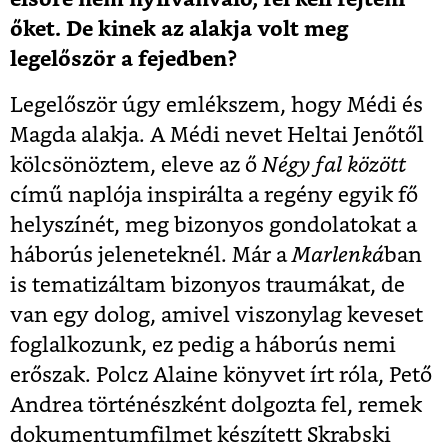
őket. De kinek az alakja volt meg
legelőször a fejedben?
Legelőször úgy emlékszem, hogy Médi és
Magda alakja. A Médi nevet Heltai Jenőtől
kölcsönöztem, eleve az ő
Négy fal között
című naplója inspirálta a regény egyik fő
helyszínét, meg bizonyos gondolatokat a
háborús jeleneteknél. Már a
Marlenká
ban
is tematizáltam bizonyos traumákat, de
van egy dolog, amivel viszonylag keveset
foglalkozunk, ez pedig a háborús nemi
erőszak. Polcz Alaine könyvet írt róla, Pető
Andrea történészként dolgozta fel, remek
dokumentumfilmet készített Skrabski