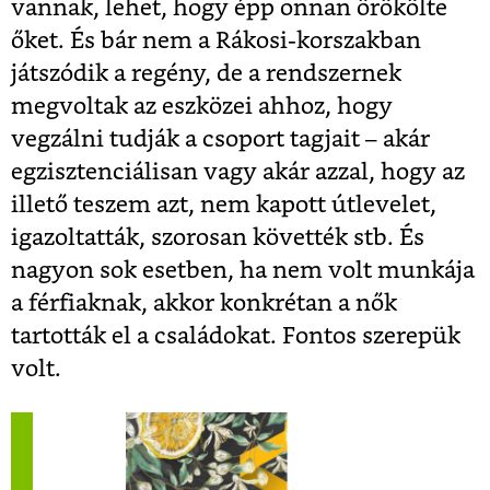
vannak, lehet, hogy épp onnan örökölte
őket. És bár nem a Rákosi-korszakban
játszódik a regény, de a rendszernek
megvoltak az eszközei ahhoz, hogy
vegzálni tudják a csoport tagjait – akár
egzisztenciálisan vagy akár azzal, hogy az
illető teszem azt, nem kapott útlevelet,
igazoltatták, szorosan követték stb. És
nagyon sok esetben, ha nem volt munkája
a férfiaknak, akkor konkrétan a nők
tartották el a családokat. Fontos szerepük
volt.