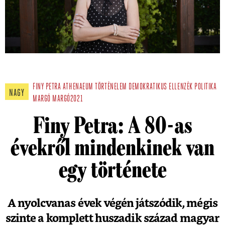
FINY PETRA
ATHENAEUM
TÖRTÉNELEM
DEMOKRATIKUS ELLENZÉK
POLITIKA
NAGY
MARGÓ
MARGÓ2021
Finy Petra: A 80-as
évekről mindenkinek van
egy története
A nyolcvanas évek végén játszódik, mégis
szinte a komplett huszadik század magyar