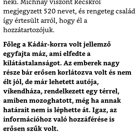
neki. Michnay viszont Recskről
megjegyzett 520 nevet, és rengeteg család
így értesült arról, hogy él a
hozzátartozójuk.
Főleg a Kádár-korra volt jellemző
egyfajta máz, ami elfedte a
kilátástalanságot. Az emberek nagy
része bár erősen korlátozva volt és nem
élt jól, de már lehetett autója,
víkendháza, rendelkezett egy térrel,
amiben mozoghatott, még ha annak
határait nem is léphette át. Igaz, az
információhoz való hozzáférése is
erősen szűk volt.