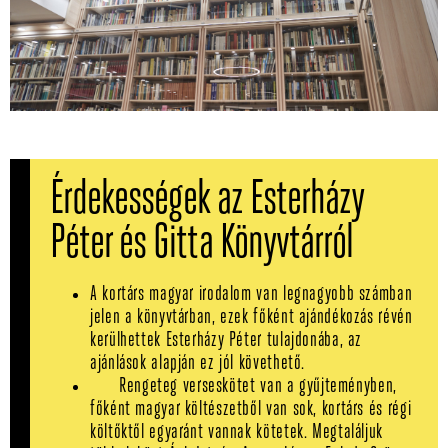
Érdekességek az Esterházy
Péter és Gitta Könyvtárról
A kortárs magyar irodalom van legnagyobb számban
jelen a könyvtárban, ezek főként ajándékozás révén
kerülhettek Esterházy Péter tulajdonába, az
ajánlások alapján ez jól követhető.
Rengeteg verseskötet van a gyűjteményben,
főként magyar költészetből van sok, kortárs és régi
költőktől egyaránt vannak kötetek. Megtaláljuk