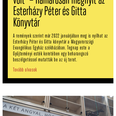
volt” – Hamarosan megnyit az
Esterházy Péter és Gitta
Könyvtár
A remények szerint már 2022 januárjában meg is nyílhat az
Esterházy Péter és Gitta könyvtár a Magyarországi
Evangélikus Egyház székházában. Tegnap este a
Gyűjteményi esték keretében egy beharangozó
beszélgetéssel mutatták be az új teret.
Tovább olvasok