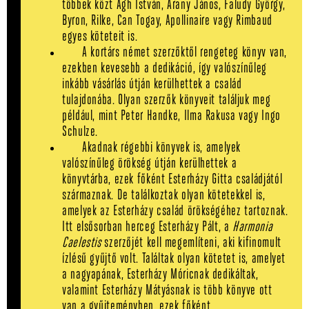
többek közt Ágh István, Arany János, Faludy György,
Byron, Rilke, Can Togay, Apollinaire vagy Rimbaud
egyes köteteit is.
A kortárs német szerzőktől rengeteg könyv van,
ezekben kevesebb a dedikáció, így valószínűleg
inkább vásárlás útján kerülhettek a család
tulajdonába. Olyan szerzők könyveit találjuk meg
például, mint Peter Handke, Ilma Rakusa vagy Ingo
Schulze.
Akadnak régebbi könyvek is, amelyek
valószínűleg örökség útján kerülhettek a
könyvtárba, ezek főként Esterházy Gitta családjától
származnak. De találkoztak olyan kötetekkel is,
amelyek az Esterházy család örökségéhez tartoznak.
Itt elsősorban herceg Esterházy Pált, a
Harmonia
Caelestis
szerzőjét
kell megemlíteni, aki kifinomult
ízlésű gyűjtő volt. Találtak olyan kötetet is, amelyet
a nagyapának, Esterházy Móricnak dedikáltak,
valamint Esterházy Mátyásnak is több könyve ott
van a gyűjteményben, ezek főként