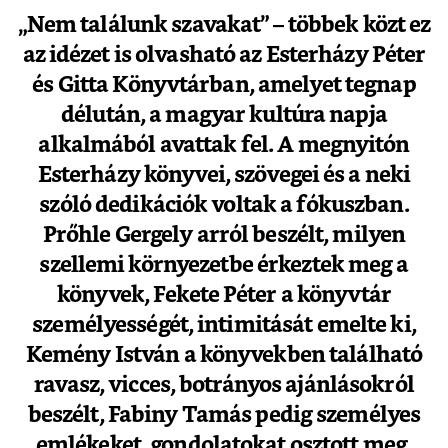
„Nem találunk szavakat” – többek közt ez
az idézet is olvasható az Esterházy Péter
és Gitta Könyvtárban, amelyet tegnap
délután, a magyar kultúra napja
alkalmából avattak fel. A megnyitón
Esterházy könyvei, szövegei és a neki
szóló dedikációk voltak a fókuszban.
Prőhle Gergely arról beszélt, milyen
szellemi környezetbe érkeztek meg a
könyvek, Fekete Péter a könyvtár
személyességét, intimitását emelte ki,
Kemény István a könyvekben található
ravasz, vicces, botrányos ajánlásokról
beszélt, Fabiny Tamás pedig személyes
emlékeket, gondolatokat osztott meg,