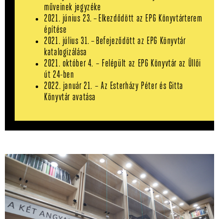
műveinek jegyzéke
2021. június 23. – Elkezdődött az EPG Könyvtárterem
építése
2021. július 31. – Befejeződött az EPG Könyvtár
katalogizálása
2021. október 4. – Felépült az EPG Könyvtár az Üllői
út 24-ben
2022. január 21. – Az Esterházy Péter és Gitta
Könyvtár avatása