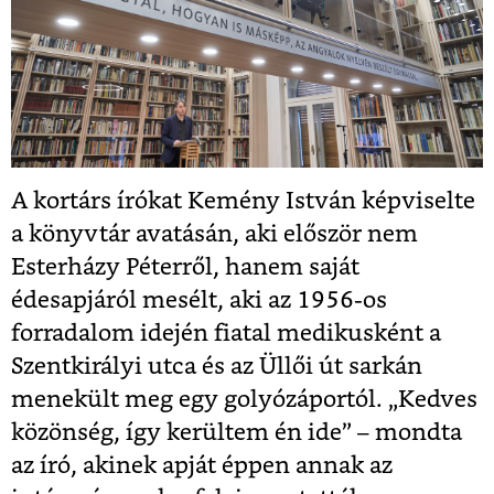
A kortárs írókat Kemény István képviselte
a könyvtár avatásán, aki először nem
Esterházy Péterről, hanem saját
édesapjáról mesélt, aki az 1956-os
forradalom idején fiatal medikusként a
Szentkirályi utca és az Üllői út sarkán
menekült meg egy golyózáportól. „Kedves
közönség, így kerültem én ide” – mondta
az író, akinek apját éppen annak az