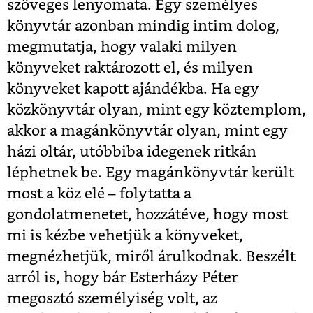
szöveges lenyomata. Egy személyes
könyvtár azonban mindig intim dolog,
megmutatja, hogy valaki milyen
könyveket raktározott el, és milyen
könyveket kapott ajándékba. Ha egy
közkönyvtár olyan, mint egy köztemplom,
akkor a magánkönyvtár olyan, mint egy
házi oltár, utóbbiba idegenek ritkán
léphetnek be. Egy magánkönyvtár került
most a köz elé – folytatta a
gondolatmenetet, hozzátéve, hogy most
mi is kézbe vehetjük a könyveket,
megnézhetjük, miről árulkodnak. Beszélt
arról is, hogy bár Esterházy Péter
megosztó személyiség volt, az