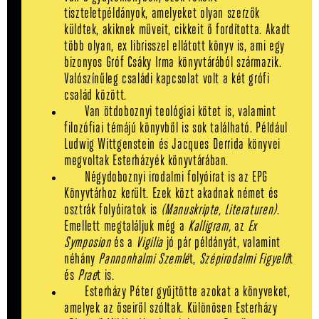
tiszteletpéldányok, amelyeket olyan szerzők
küldtek, akiknek műveit, cikkeit ő fordította. Akadt
több olyan, ex librisszel ellátott könyv is, ami egy
bizonyos Gróf Csáky Irma könyvtárából származik.
Valószínűleg családi kapcsolat volt a két grófi
család között.
Van ötdoboznyi teológiai kötet is, valamint
filozófiai témájú könyvből is sok található. Például
Ludwig Wittgenstein és Jacques Derrida könyvei
megvoltak Esterházyék könyvtárában.
Négydoboznyi irodalmi folyóirat is az EPG
Könyvtárhoz került. Ezek közt akadnak német és
osztrák folyóiratok is
(Manuskripte, Literaturen)
.
Emellett megtaláljuk még a
Kalligram,
az
Ex
Symposion
és a
Vigilia
jó pár példányát, valamint
néhány
Pannonhalmi Szemlé
t,
Szépirodalmi Figyelő
t
és
Prae
t is.
Esterházy Péter gyűjtötte azokat a könyveket,
amelyek az őseiről szóltak. Különösen Esterházy