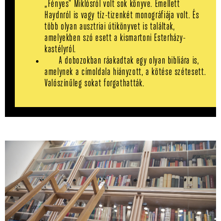
„Fényes” Miklósról volt sok könyve. Emellett
Haydnról is vagy tíz-tizenkét monográfiája volt. És
több olyan ausztriai útikönyvet is találtak,
amelyekben szó esett a kismartoni Esterházy-
kastélyról.
A dobozokban ráakadtak egy olyan bibliára is,
amelynek a címoldala hiányzott, a kötése szétesett.
Valószínűleg sokat forgathatták.