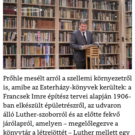
Prőhle mesélt arról a szellemi környezetről
is, amibe az Esterházy-könyvek kerültek: a
Francsek Imre építész tervei alapján 1906-
ban elkészült épületrészről, az udvaron
álló Luther-szoborról és az előtte fekvő
járólapról, amelyen – megelőlegezve a
könyvtár a létrejöttét – Luther mellett egy