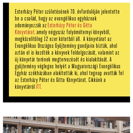
Esterházy Péter születésének 70. évfordulóján jelentette
be a család, hogy az evangélikus egyháznak
adományozzák az
Esterházy Péter és Gitta
Könyvtárat,
amely négyszáz folyóméternyi könyvből,
megközelítőleg 12 ezer kötetből áll. A könyvtárat az
Evangélikus Országos Gyűjtemény gondjaira bízták, ahol
aztán el is kezdték a könyvek feldolgozását, valamint az
új könyvtár terének megtervezését és kialakítását. A
gyűjtemény végleges helyét a Magyarországi Evangélikus
Egyház székházában alakították ki, ahol tegnap avatták fel
az Esterházy Péter és Gitta Könyvtárat. Cikkünk a
könyvtárról
ITT.