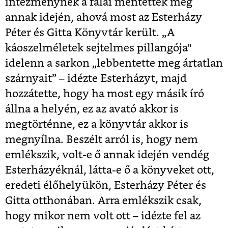
intézménynek a falai mentették meg
annak idején, ahová most az Esterházy
Péter és Gitta Könyvtár került. „A
káoszelméletek sejtelmes pillangója"
idelenn a sarkon „lebbentette meg ártatlan
szárnyait” – idézte Esterházyt, majd
hozzátette, hogy ha most egy másik író
állna a helyén, ez az avató akkor is
megtörténne, ez a könyvtár akkor is
megnyílna. Beszélt arról is, hogy nem
emlékszik, volt-e ő annak idején vendég
Esterházyéknál, látta-e ő a könyveket ott,
eredeti élőhelyükön, Esterházy Péter és
Gitta otthonában. Arra emlékszik csak,
hogy mikor nem volt ott – idézte fel az