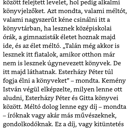
között felejtett levelet, hol pedig alkalmi
könyvjelzőket. Azt mondta, valami méltót,
valami nagyszerűt kéne csinálni itt a
könyvtárban, ha lesznek középiskolai
órák, a gimnazisták életet hoznak majd
ide, és az élet méltó. „Talán még akkor is
lesznek itt fiatalok, amikor otthon már
nem is lesznek úgynevezett könyvek. De
itt majd láthatnak. Esterházy Péter túl
fogja élni a könyveket” – mondta. Kemény
István végül elképzelte, milyen lenne ott
aludni, Esterházy Péter és Gitta könyvei
között. Méltó dolog lenne egy díj – mondta
– íróknak vagy akár más művészeknek,
gondolkodóknak. Ez a díj, vagy kitüntetés