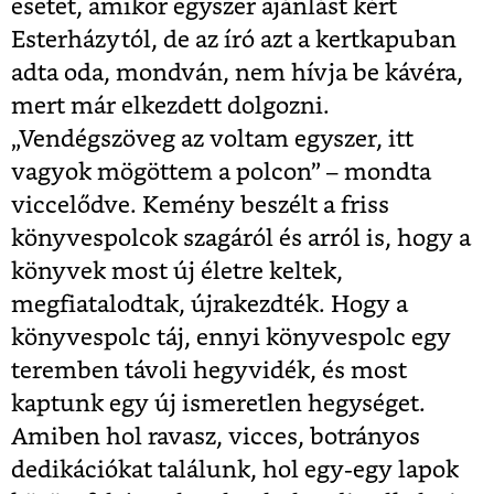
esetet, amikor egyszer ajánlást kért
Esterházytól, de az író azt a kertkapuban
adta oda, mondván, nem hívja be kávéra,
mert már elkezdett dolgozni.
„Vendégszöveg az voltam egyszer, itt
vagyok mögöttem a polcon” – mondta
viccelődve. Kemény beszélt a friss
könyvespolcok szagáról és arról is, hogy a
könyvek most új életre keltek,
megfiatalodtak, újrakezdték. Hogy a
könyvespolc táj, ennyi könyvespolc egy
teremben távoli hegyvidék, és most
kaptunk egy új ismeretlen hegységet.
Amiben hol ravasz, vicces, botrányos
dedikációkat találunk, hol egy-egy lapok