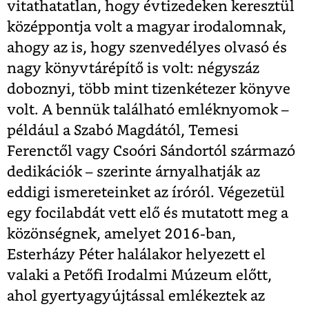
vitathatatlan, hogy évtizedeken keresztül
középpontja volt a magyar irodalomnak,
ahogy az is, hogy szenvedélyes olvasó és
nagy könyvtárépítő is volt: négyszáz
doboznyi, több mint tizenkétezer könyve
volt. A bennük található emléknyomok –
például a Szabó Magdától, Temesi
Ferenctől vagy Csoóri Sándortól származó
dedikációk – szerinte árnyalhatják az
eddigi ismereteinket az íróról. Végezetül
egy focilabdát vett elő és mutatott meg a
közönségnek, amelyet 2016-ban,
Esterházy Péter halálakor helyezett el
valaki a Petőfi Irodalmi Múzeum előtt,
ahol gyertyagyújtással emlékeztek az