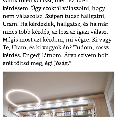
várok tőled választ, mert ez az én
kérdésem. Úgy szoktál válaszolni, hogy
nem válaszolsz. Szépen tudsz hallgatni,
Uram. Ha kérdezlek, hallgatsz, és ha már
nincs több kérdés, az lesz az igazi válasz.
Mégis most azt kérdem, mi végre. Ki vagy
Te, Uram, és ki vagyok én? Tudom, rossz
kérdés. Engedj látnom. Árva szívem holt
erét töltsd meg, égi Jóság.”