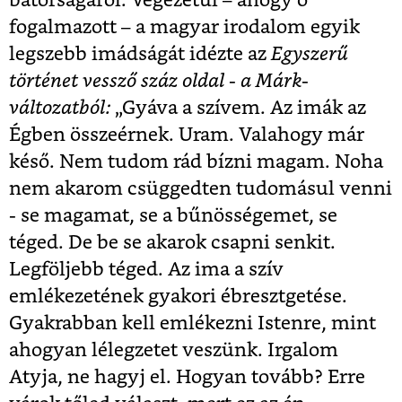
bátorságáról. Végezetül – ahogy ő
fogalmazott – a magyar irodalom egyik
legszebb imádságát idézte az
Egyszerű
történet vessző száz oldal -
a Márk-
változatból:
„Gyáva a szívem. Az imák az
Égben összeérnek. Uram. Valahogy már
késő. Nem tudom rád bízni magam. Noha
nem akarom csüggedten tudomásul venni
- se magamat, se a bűnösségemet, se
téged. De be se akarok csapni senkit.
Legföljebb téged. Az ima a szív
emlékezetének gyakori ébresztgetése.
Gyakrabban kell emlékezni Istenre, mint
ahogyan lélegzetet veszünk. Irgalom
Atyja, ne hagyj el. Hogyan tovább? Erre