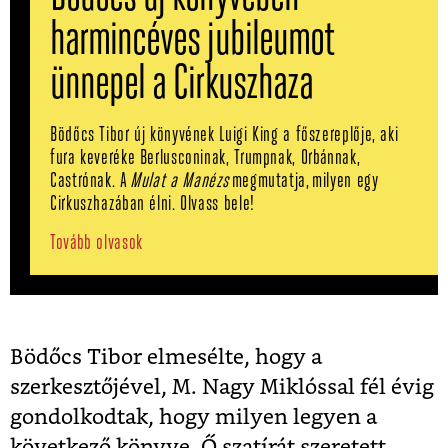
harmincéves jubileumot
ünnepel a Cirkuszhaza
Bödőcs Tibor új könyvének Luigi King a főszereplője, aki
fura keveréke Berlusconinak, Trumpnak, Orbánnak,
Castrónak. A
Mulat a Manézs
megmutatja, milyen egy
Cirkuszhazában élni. Olvass bele!
Tovább olvasok
Bödőcs Tibor elmesélte, hogy a
szerkesztőjével, M. Nagy Miklóssal fél évig
gondolkodtak, hogy milyen legyen a
következő könyve. Ő szatírát szeretett