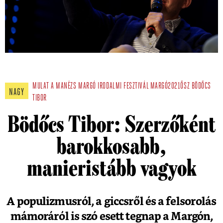
MULAT A MANÉZS
MARGÓ IRODALMI FESZTIVÁL
MARGÓ2021ŐSZ
BÖDŐCS
NAGY
TIBOR
Bödőcs Tibor: Szerzőként
barokkosabb,
manieristább vagyok
A populizmusról, a giccsről és a felsorolás
mámoráról is szó esett tegnap a Margón,