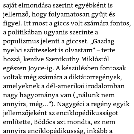
saját elmondása szerint egyébként is
jellemző, hogy folyamatosan gyűjt és
figyel. Itt most a giccs volt számára fontos,
a politikában ugyanis szerinte a
populizmus jelenti a giccset. „Gazdag
nyelvi szőtteseket is olvastam” – tette
hozzá, kezdve Szentkuthy Miklóstól
egészen Joyce-ig. A készülésben fontosak
voltak még számára a diktátorregények,
amelyeknek a dél-amerikai irodalomban
nagy hagyománya van („nálunk nem
annyira, még…”). Nagygéci a regény egyik
jellemzőjeként az enciklopédikusságot
említette, Bödőcs azt mondta, ez nem
annyira enciklopédikusság, inkább a