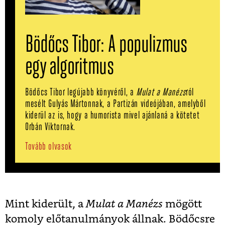
Bödőcs Tibor: A populizmus
egy algoritmus
Bödőcs Tibor legújabb könyvéről, a
Mulat a Manézs
ról
mesélt Gulyás Mártonnak, a Partizán videójában, amelyből
kiderül az is, hogy a humorista mivel ajánlaná a kötetet
Orbán Viktornak.
Tovább olvasok
Mint kiderült, a
Mulat a Manézs
mögött
komoly előtanulmányok állnak. Bödőcsre