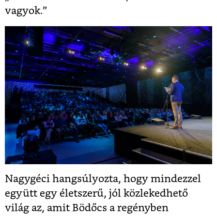
vagyok.”
Nagygéci hangsúlyozta, hogy mindezzel
együtt egy életszerű, jól közlekedhető
világ az, amit Bödőcs a regényben