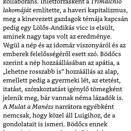
kollaboráns. Ihletforrásként a
Trimalchio
lakomáját
említette, a haveri kapitalizmus,
meg a kinevezett gazdagok témája kapcsán
pedig egy Lölős-Andikás vicc is elsült,
aminek nagy taps volt az eredménye.
Végül a nép és az idomár viszonyáról és az
emberek felelősségéről esett szó. Bödőcs
szerint a nép hozzáállásában az apátia, a
„lehetne rosszabb is” hozzáállás az alap,
emellett pedig a gyermeki lét, az etetést,
itatást, szórakoztatást igénylő tömegként
jelenik meg, bár vannak néma lázadók is.
A
Mulat a Manézs
narrátora egyébként
nemcsak, hogy közel áll Luigihoz, de a
gondolatait is ismeri. Bödőcs ennek