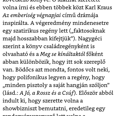
volna írni és ebben többek közt Karl Kraus
Az emberiség végnapjai
című drámája
inspirálta. A végeredmény mindenesetre
egy szatirikus regény lett („faktosoknak
majd hosszabban kifejtjük”). Nagygéci
szerint a könyv családregényként is
olvasható és a
Meg se kínáltaktól
főként
abban különbözik, hogy itt sok szereplő
van. Bödőcs azt mondta, fontos volt neki,
hogy polifonikus legyen a regény, hogy
„minden pisztoly a saját hangján szóljon”
(lásd.:
A Jó, a Rossz és a Csúf
). Először abból
indult ki, hogy szerette volna a
showbizniszt bemutatni, eredetileg egy