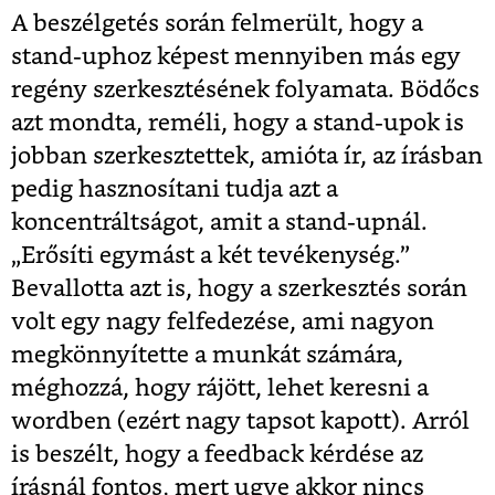
A beszélgetés során felmerült, hogy a
stand-uphoz képest mennyiben más egy
regény szerkesztésének folyamata. Bödőcs
azt mondta, reméli, hogy a stand-upok is
jobban szerkesztettek, amióta ír, az írásban
pedig hasznosítani tudja azt a
koncentráltságot, amit a stand-upnál.
„Erősíti egymást a két tevékenység.”
Bevallotta azt is, hogy a szerkesztés során
volt egy nagy felfedezése, ami nagyon
megkönnyítette a munkát számára,
méghozzá, hogy rájött, lehet keresni a
wordben (ezért nagy tapsot kapott). Arról
is beszélt, hogy a feedback kérdése az
írásnál fontos, mert ugye akkor nincs