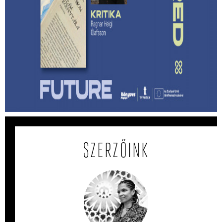
Lehet-e izgalmas egy
hagyatékfelszámolás? – Ragnar Helgi
Ólafsson: Apám könyvtára
Megmenthető-e a feledéstől mindaz, ami számunkra
értékes akkor, ha írunk róla?
SZERZŐINK