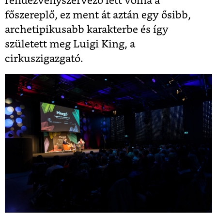
rendezvényszervező lett volna a
főszereplő, ez ment át aztán egy ősibb,
archetipikusabb karakterbe és így
született meg Luigi King, a
cirkuszigazgató.