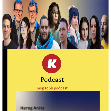
Kiválasztották a 2026-os Mastercard -
Alkotótárs ösztöndíj 10 döntősét!
Közülük kerül ki a két győztes.
Podcast
Még több podcast