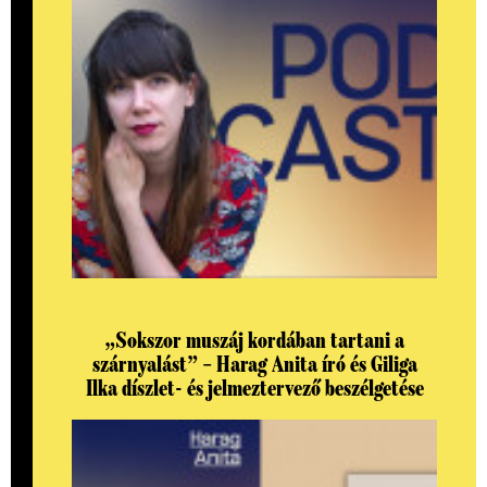
„Sokszor muszáj kordában tartani a
szárnyalást” – Harag Anita író és Giliga
Ilka díszlet- és jelmeztervező beszélgetése