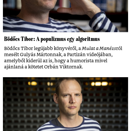
Bödőcs Tibor: A populizmus egy algoritmus
Bödőcs Tibor legújabb könyvéről, a
Mulat a Manézs
ról
mesélt Gulyás Mártonnak, a Partizán videójában,
amelyből kiderül az is, hogy a humorista mivel
ajánlaná a kötetet Orbán Viktornak.