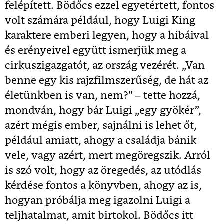
felépített. Bödőcs ezzel egyetértett, fontos
volt számára például, hogy Luigi King
karaktere emberi legyen, hogy a hibáival
és erényeivel együtt ismerjük meg a
cirkuszigazgatót, az ország vezérét. „Van
benne egy kis rajzfilmszerűség, de hát az
életünkben is van, nem?” – tette hozzá,
mondván, hogy bár Luigi „egy gyökér”,
azért mégis ember, sajnálni is lehet őt,
például amiatt, ahogy a családja bánik
vele, vagy azért, mert megöregszik. Arról
is szó volt, hogy az öregedés, az utódlás
kérdése fontos a könyvben, ahogy az is,
hogyan próbálja meg igazolni Luigi a
teljhatalmat, amit birtokol. Bödőcs itt