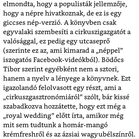
elmondta, hogy a populisták jellemzője,
hogy a népre hivatkoznak, de ez is egy
giccses nép-verzió. A könyvben csak
egyvalaki szembesíti a cirkuszigazgatót a
valósággal, ez pedig egy utcaseprő
(szerinte ez az, ami kimarad a „néppel”
iszogatós Facebook-videókból). Bödőcs
Tibor szerint egyébként nem a sztori,
hanem a nyelv a lényege a könyvnek. Ezt
igazolandó felolvasott egy részt, ami a
„cirkuszgasztronómiáról” szólt, bár kissé
szabadkozva hozzátette, hogy ezt még a
„royal wedding” előtt írta, amikor még
mit sem tudtunk a homár-mangó
krémfreshről és az ázsiai wagyubélszínről.