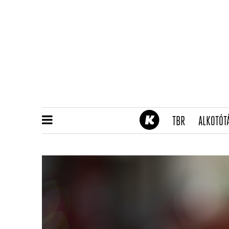
(CURRENT)
TBR
ALKOTÓT