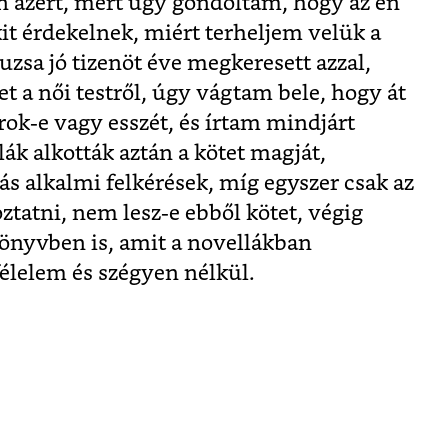
en azért, mert úgy gondoltam, hogy az én
it érdekelnek, miért terheljem velük a
uzsa jó tizenöt éve megkeresett azzal,
et a női testről, úgy vágtam bele, hogy át
ok-e vagy esszét, és írtam mindjárt
lák alkották aztán a kötet magját,
 alkalmi felkérések, míg egyszer csak az
ztatni, nem lesz-e ebből kötet, végig
önyvben is, amit a novellákban
félelem és szégyen nélkül.