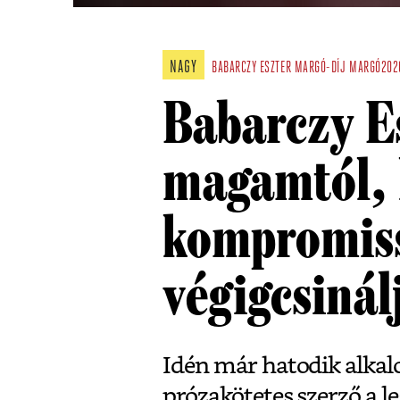
NAGY
BABARCZY ESZTER
MARGÓ-DÍJ
MARGÓ202
Babarczy E
magamtól,
kompromis
végigcsiná
Idén már hatodik alka
prózakötetes szerző a l