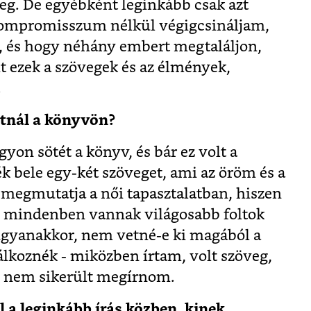
g. De egyébként leginkább csak azt
ompromisszum nélkül végigcsináljam,
, és hogy néhány embert megtaláljon,
 ezek a szövegek és az élmények,
.
atnál a könyvön?
on sötét a könyv, és bár ez volt a
k bele egy-két szöveget, ami az öröm és a
s megmutatja a női tapasztalatban, hiszen
, mindenben vannak világosabb foltok
yanakkor, nem vetné-e ki magából a
álkoznék - miközben írtam, volt szöveg,
e nem sikerült megírnom.
 a leginkább írás közben, kinek