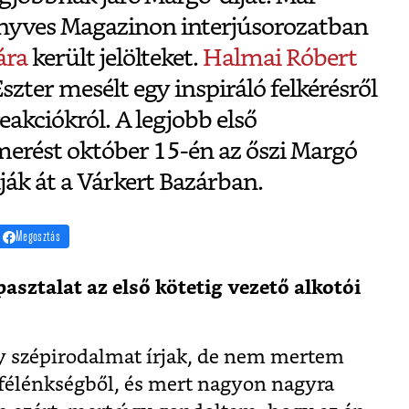
yves Magazinon interjúsorozatban
ára
került jelölteket.
Halmai Róbert
szter mesélt egy inspiráló felkérésről
eakciókról. A legjobb első
merést október 15-én az őszi Margó
ják át a Várkert Bazárban.
Megosztás
asztalat az első kötetig vezető alkotói
y szépirodalmat írjak, de nem mertem
 félénkségből, és mert nagyon nagyra