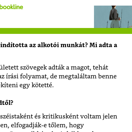
eindította az alkotói munkát? Mi adta a
ületett szövegek adták a magot, tehát
l az írási folyamat, de megtaláltam benne
íteni egy kötetté.
dtől?
széistaként és kritikusként voltam jelen
en, elfogadják-e tőlem, hogy