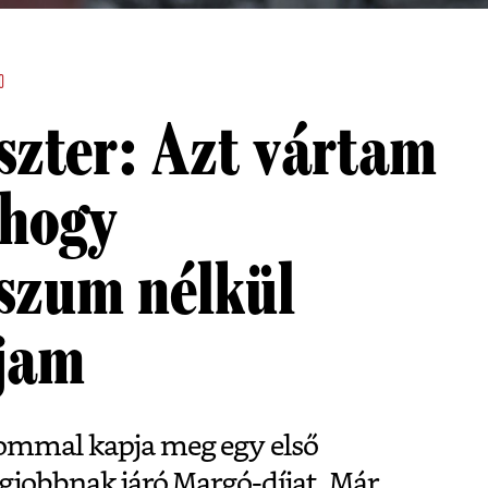
0
szter: Azt vártam
 hogy
szum nélkül
ljam
lommal kapja meg egy első
egjobbnak járó Margó-díjat. Már