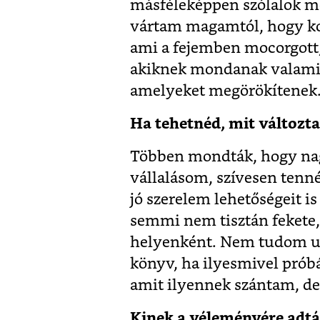
másféleképpen szólalok me
vártam magamtól, hogy k
ami a fejemben mocorgott
akiknek mondanak valamit
amelyeket megörökítenek
Ha tehetnéd, mit változt
Többen mondták, hogy nagy
vállalásom, szívesen tenné
jó szerelem lehetőségeit i
semmi nem tisztán fekete
helyenként. Nem tudom ug
könyv, ha ilyesmivel prób
amit ilyennek szántam, d
Kinek a véleményére adtál