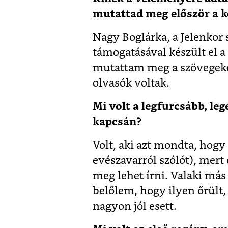
mutattad meg először a k
Nagy Boglárka, a Jelenkor 
támogatásával készült el 
mutattam meg a szövegeket
olvasók voltak.
Mi volt a legfurcsább, le
kapcsán?
Volt, aki azt mondta, hogy 
evészavarról szólót), mert
meg lehet írni. Valaki má
belőlem, hogy ilyen őrült,
nagyon jól esett.