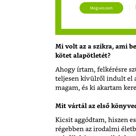
Megveszem
Mi volt az a szikra, ami b
kötet alapötletét?
Ahogy írtam, felkérésre sz
teljesen kívülről indult e
magam, és ki akartam kerek
Mit vártál az első könyve
Kicsit aggódtam, hiszen es
régebben az irodalmi életb