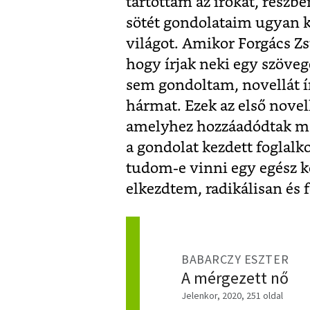
tartottam az írókat, részb
sötét gondolataim ugyan k
világot. Amikor Forgács Zs
hogy írjak neki egy szöveg
sem gondoltam, novellát ír
hármat. Ezek az első novel
amelyhez hozzáadódtak más
a gondolat kezdett foglalko
tudom-e vinni egy egész k
elkezdtem, radikálisan és 
BABARCZY ESZTER
A mérgezett nő
Jelenkor, 2020, 251 oldal