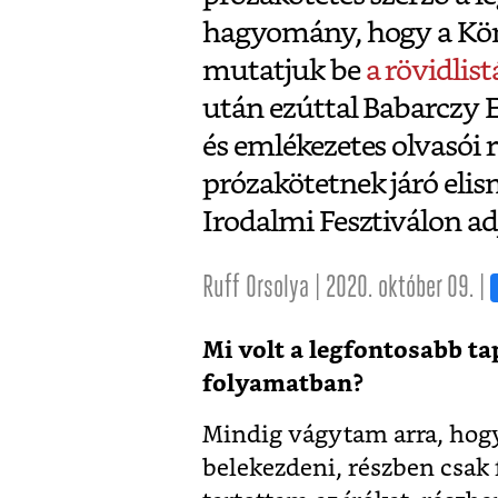
hagyomány, hogy a Kön
mutatjuk be
a rövidlist
után ezúttal Babarczy E
és emlékezetes olvasói r
prózakötetnek járó elis
Irodalmi Fesztiválon ad
Ruff Orsolya | 2020. október 09. |
Mi volt a legfontosabb tap
folyamatban?
Mindig vágytam arra, hog
belekezdeni, részben csak