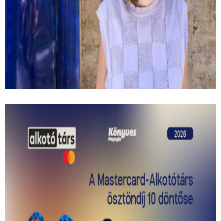
Kemény Zsófi: Most már mindent
megbántam
Hogyan lehet tudatosan sodródni? És milyen kérdések
peregnek le az ember fejében egy autóbaleset után?
Interjú Kemény Zsófival.