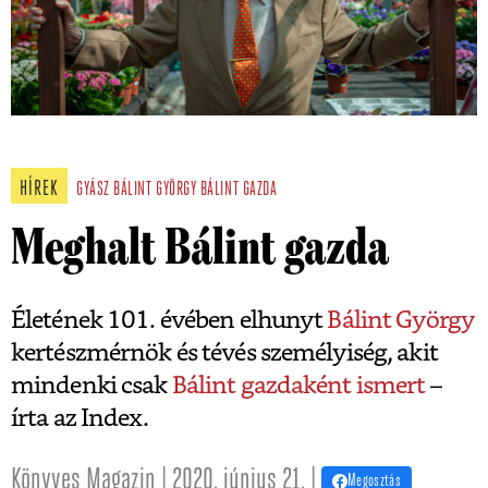
HÍREK
GYÁSZ
BÁLINT GYÖRGY
BÁLINT GAZDA
Meghalt Bálint gazda
Életének 101. évében elhunyt
Bálint György
kertészmérnök és tévés személyiség, akit
mindenki csak
Bálint gazdaként ismert
–
írta az Index.
Könyves Magazin | 2020. június 21. |
Megosztás