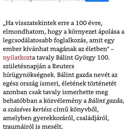
„Ha visszatekintek erre a 100 évre,
elmondhatom, hogy a környezet ápolása a
legcsodálatosabb foglalkozás, amit egy
ember kívánhat magának az életben" –
nyilatkozt
a tavaly Bálint György 100.
születésnapján a Reuters
hírügynökségnek. Bálint gazda nevét az
egész ország ismeri, életének történetét
azonban csak tavaly ismerhette meg
behatóbban a közvélemény a
Bálint gazda,
a százéves kertész
című könyvből,
amelyben gyerekkoráról, családjáról,
traumáiról is mesélt.