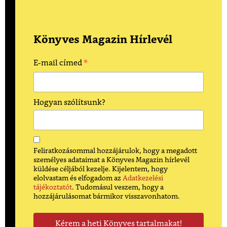
Könyves Magazin Hírlevél
*
E-mail címed
Hogyan szólítsunk?
Feliratkozásommal hozzájárulok, hogy a megadott
személyes adataimat a Könyves Magazin hírlevél
küldése céljából kezelje. Kijelentem, hogy
elolvastam és elfogadom az
Adatkezelési
tájékoztatót
. Tudomásul veszem, hogy a
hozzájárulásomat bármikor visszavonhatom.