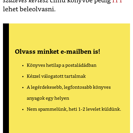
százéves kertész
című könyvbe pedig
ITT
lehet beleolvasni.
Olvass minket e-mailben is!
Könyves hetilap a postaládádban
Kézzel válogatott tartalmak
A legérdekesebb, legfontosabb könyves
anyagok egy helyen
Nem spammelünk, heti 1-2 levelet küldünk.