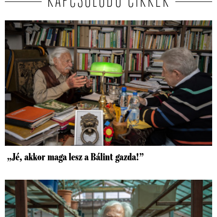
KAPCSOLÓDÓ CIKKEK
„Jé, akkor maga lesz a Bálint gazda!”