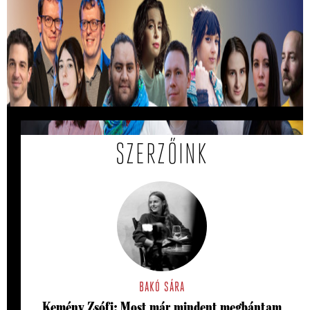
Kiválasztották a 2026-os Mastercard -
Alkotótárs ösztöndíj 10 döntősét!
Közülük kerül ki a két győztes.
SZERZŐINK
BAKÓ SÁRA
Kemény Zsófi: Most már mindent megbántam