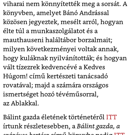
viharai nem könnyítették meg a sorsát. A
könyvben, amelyet Bánó Andrással
közösen jegyeztek, mesélt arról, hogyan
élte túl a munkaszolgálatot és a
mauthauseni haláltábor borzalmait;
milyen következményei voltak annak,
hogy kuláknak nyilvánították; és hogyan
vált tízezrek kedvencévé a Kedves
Húgom! című kertészeti tanácsadó
rovatával; majd a számára országos
ismertséget hozó tévéműsorral,
az Ablakkal.
Bálint gazda életének történetéről
ITT
írtunk részletesebben, a
Bálint gazda, a