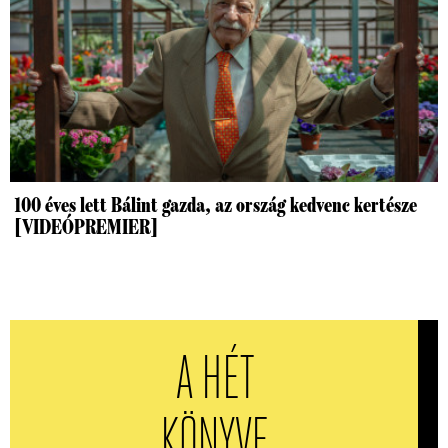
100 éves lett Bálint gazda, az ország kedvenc kertésze
[VIDEÓPREMIER]
A HÉT
KÖNYVE