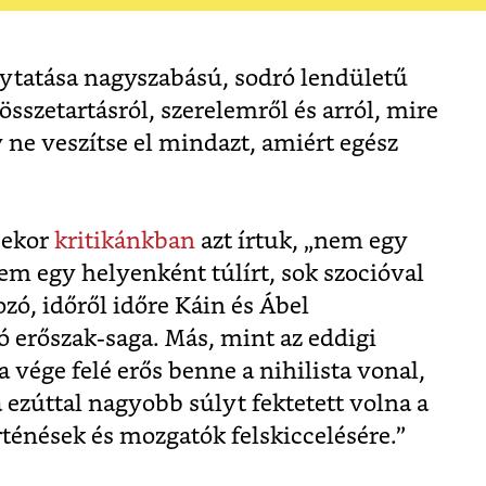
ytatása nagyszabású, sodró lendületű
összetartásról, szerelemről és arról, mire
 ne veszítse el mindazt, amiért egész
sekor
kritikánkban
azt írtuk, „nem egy
em egy helyenként túlírt, sok szocióval
ozó, időről időre Káin és Ábel
ó erőszak-saga. Más, mint az eddigi
 vége felé erős benne a nihilista vonal,
zúttal nagyobb súlyt fektetett volna a
rténések és mozgatók felskiccelésére.”