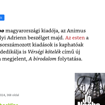
ás
bø
magyarországi kiadója, az Animus
elyi Adrienn beszélget majd.
Az esten
a
, sorszámozott kiadások is kaphatóak
dedikálja is
Vérségi kötelék
című új
n megjelent,
A birodalom
folytatása.
024, 368 oldal