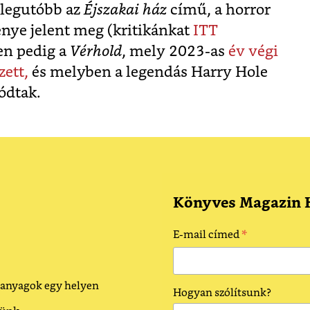
 legutóbb az
Éjszakai ház
című, a horror
énye jelent meg (kritikánkat
ITT
en pedig a
Vérhold
, mely 2023-as
év végi
zett,
és melyben a legendás Harry Hole
tódtak.
Könyves Magazin H
*
E-mail címed
 anyagok egy helyen
Hogyan szólítsunk?