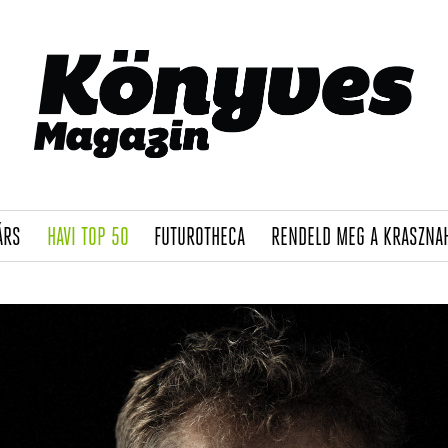
(CURRENT)
(CURRENT)
(CURRENT)
ÁRS
HAVI TOP 50
FUTUROTHECA
RENDELD MEG A KRASZNA