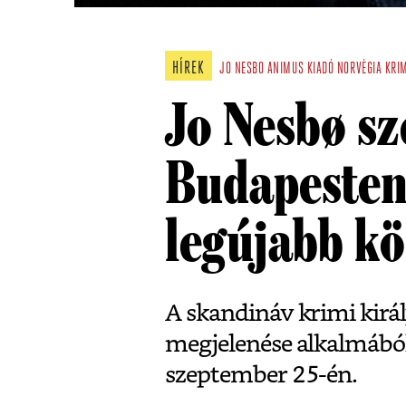
HÍREK
JO NESBO
ANIMUS KIADÓ
NORVÉGIA
KRI
Jo Nesbø s
Budapesten
legújabb k
A skandináv krimi királ
megjelenése alkalmábó
szeptember 25-én.