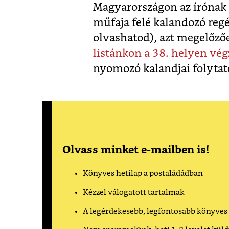
Magyarországon az írónak
műfaja felé kalandozó reg
olvashatod), azt megelőző
listánkon a 38. helyen vég
nyomozó kalandjai folyta
Olvass minket e-mailben is!
Könyves hetilap a postaládádban
Kézzel válogatott tartalmak
A legérdekesebb, legfontosabb könyves