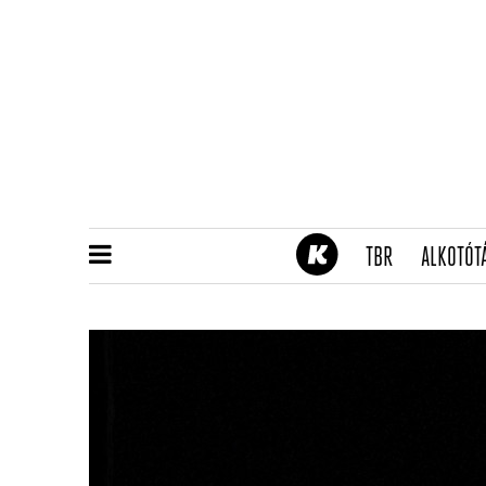
(CURRENT)
TBR
ALKOTÓT