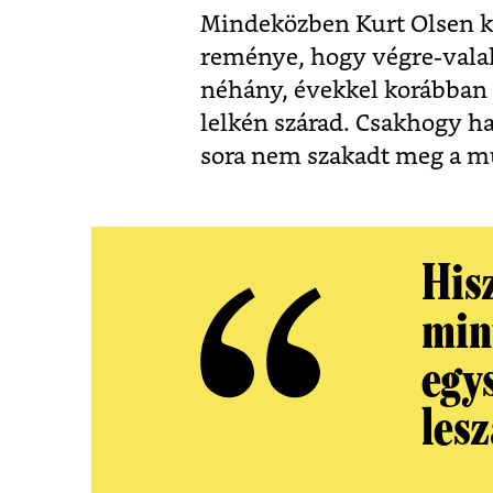
Mindeközben Kurt Olsen kö
reménye, hogy végre-valah
néhány, évekkel korábban 
lelkén szárad. Csakhogy h
sora nem szakadt meg a m
Hisz
min
egy
lesz