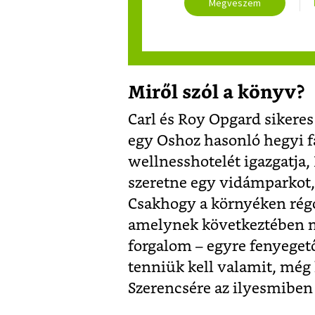
Megveszem
Miről szól a könyv?
Carl és Roy Opgard sikere
egy Oshoz hasonló hegyi fa
wellnesshotelét igazgatja,
szeretne egy vidámparkot,
Csakhogy a környéken régó
amelynek következtében 
forgalom – egyre fenyegető
tenniük kell valamit, még 
Szerencsére az ilyesmiben 