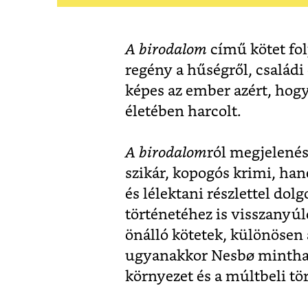
A birodalom
című kötet fol
regény a hűségről, családi 
képes az ember azért, hogy
életében harcolt.
A birodalom
ról megjelené
szikár, kopogós krimi, han
és lélektani részlettel dolg
történetéhez is visszanyúl
önálló kötetek, különösen a
ugyanakkor Nesbø mintha e
környezet és a múltbeli tö