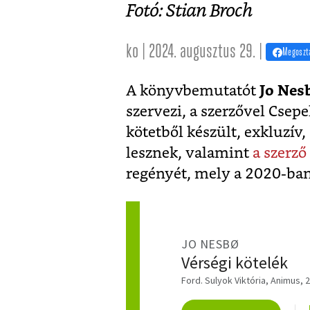
Fotó: Stian Broch
ko | 2024. augusztus 29. |
Megoszt
A könyvbemutatót
Jo Nes
szervezi, a szerzővel Csep
kötetből készült, exkluzív
lesznek, valamint
a szerző
regényét, mely a 2020-ba
JO NESBØ
Vérségi kötelék
Ford. Sulyok Viktória, Animus, 2