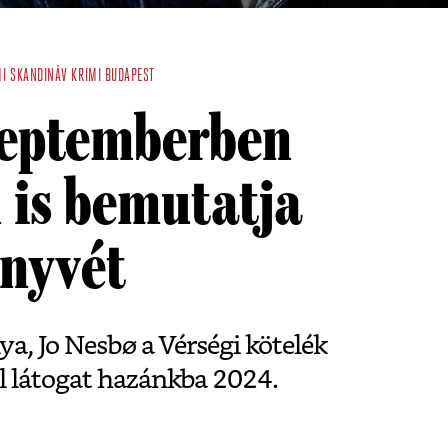
MI
SKANDINÁV KRIMI
BUDAPEST
zeptemberben
 is bemutatja
önyvét
ya, Jo Nesbø a Vérségi kötelék
l látogat hazánkba 2024.