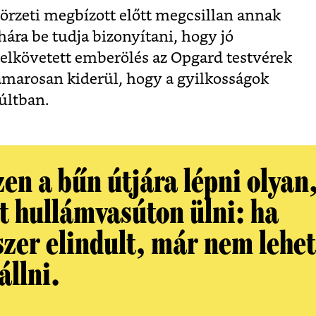
rzeti megbízott előtt megcsillan annak
ára be tudja bizonyítani, hogy jó
elkövetett emberölés az Opgard testvérek
amarosan kiderül, hogy a gyilkosságok
últban.
en a bűn útjára lépni olyan
t hullámvasúton ülni: ha
szer elindult, már nem lehet
állni.