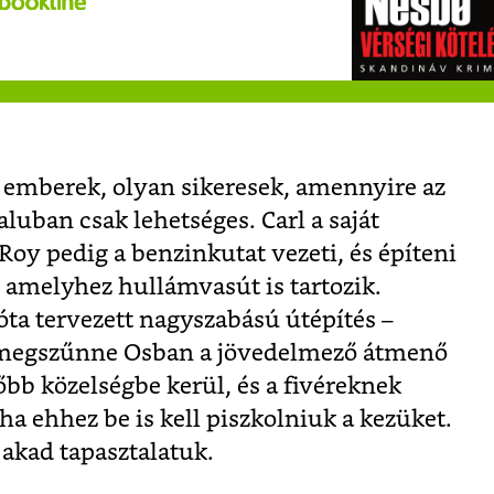
s emberek, olyan sikeresek, amennyire az
luban csak lehetséges. Carl a saját
 Roy pedig a benzinkutat vezeti, és építeni
 amelyhez hullámvasút is tartozik.
ta tervezett nagyszabású útépítés –
megszűnne Osban a jövedelmező átmenő
bb közelségbe kerül, és a fivéreknek
ha ehhez be is kell piszkolniuk a kezüket.
akad tapasztalatuk.