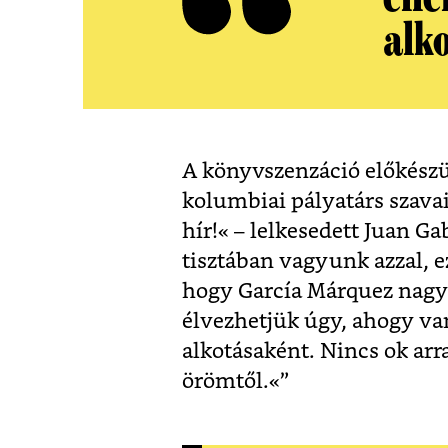
alk
A könyvszenzáció előkészü
kolumbiai pályatárs szava
hír!«
–
lelkesedett Juan Gab
tisztában vagyunk azzal, e
hogy García Márquez nagy
élvezhetjük úgy, ahogy va
alkotásaként. Nincs ok arr
örömtől.«”