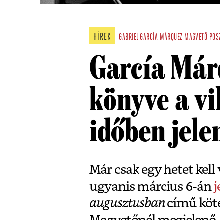
HÍREK
GABRIEL GARCÍA MÁRQUEZ
MAGVETŐ
POS
García Már
könyve a vi
időben jel
Már csak egy hetet kell
ugyanis március 6-án
j
augusztusban
című köte
Magvetőnél megjelenő,