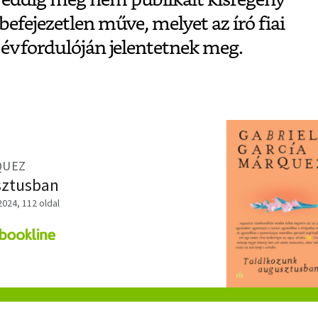
befejezetlen műve, melyet az író fiai
 évfordulóján jelentetnek meg.
QUEZ
sztusban
024, 112 oldal