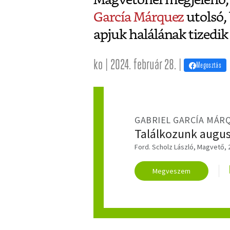
García Márquez
utolsó, 
apjuk halálának tizedik
ko | 2024. február 28. |
Megosztás
GABRIEL GARCÍA MÁR
Találkozunk augu
Ford. Scholz László, Magvető, 2
Megveszem