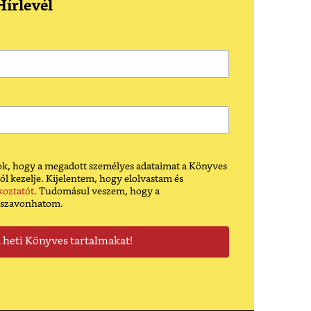
írlevél
k, hogy a megadott személyes adataimat a Könyves
ól kezelje. Kijelentem, hogy elolvastam és
koztatót
. Tudomásul veszem, hogy a
sszavonhatom.