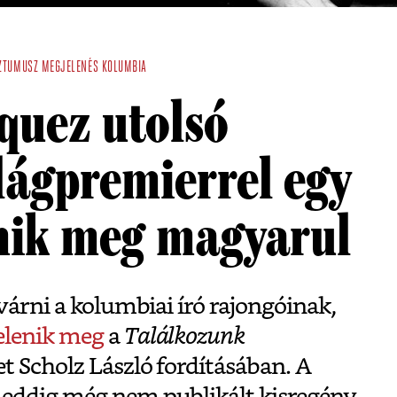
ZTUMUSZ
MEGJELENÉS
KOLUMBIA
quez utolsó
lágpremierrel egy
enik meg magyarul
 várni a kolumbiai író rajongóinak,
elenik meg
a
Találkozunk
t Scholz László fordításában. A
 eddig még nem publikált kisregény