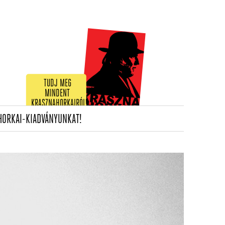
TUDJ MEG
MINDENT
KRASZNAHORKAIRÓL!
(CURRENT)
HORKAI-KIADVÁNYUNKAT!