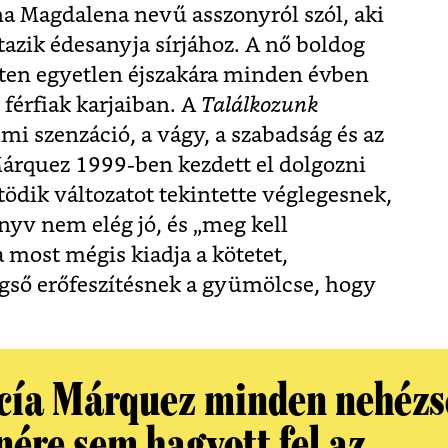
na Magdalena nevű asszonyról szól, aki
zik édesanyja sírjához. A nő boldog
eten egyetlen éjszakára minden évben
férfiak karjaiban. A
Találkozunk
mi szenzáció, a vágy, a szabadság és az
árquez 1999-ben kezdett el dolgozni
ötödik változatot tekintette véglegesnek,
nyv nem elég jó, és „meg kell
a most mégis kiadja a kötetet,
gső erőfeszítésnek a gyümölcse, hogy
cía Márquez minden nehézs
nére sem hagyott fel az