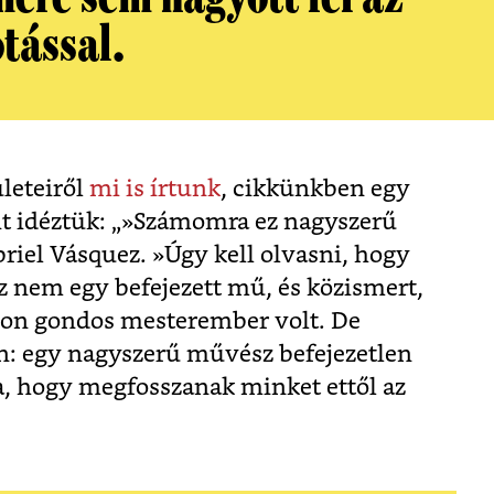
otással.
leteiről
mi is írtunk
, cikkünkben egy
it idéztük: „»Számomra ez nagyszerű
riel Vásquez. »Úgy kell olvasni, hogy
z nem egy befejezett mű, és közismert,
on gondos mesterember volt. De
n: egy nagyszerű művész befejezetlen
a, hogy megfosszanak minket ettől az