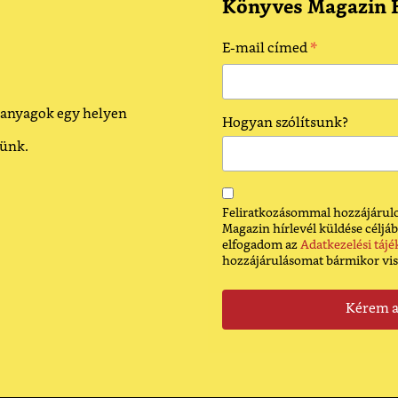
Könyves Magazin H
*
E-mail címed
 anyagok egy helyen
Hogyan szólítsunk?
dünk.
Feliratkozásommal hozzájárulo
Magazin hírlevél küldése céljáb
elfogadom az
Adatkezelési tájé
hozzájárulásomat bármikor vi