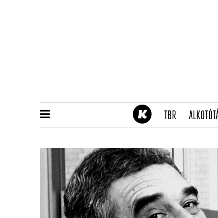
(CURRENT)
TBR
ALKOTÓT