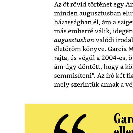
Az öt rövid történet egy A
minden augusztusban eluta
házasságban él, ám a szig
más emberré válik, idegen 
augusztusban
valódi irodal
életöröm könyve. García M
rajta, és végül a 2004-es, 
ám úgy döntött, hogy a kö
semmisíteni”. Az író két fi
mely szerintük annak a vé
Gar
elle