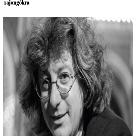
rajongókra
Hogyan készült Esterházy Péter legendás
Ottlik-másolata?
Esterházy Péter 1982-ben egy papírra lemásolta Ottlik
Géza kultikus regényét.