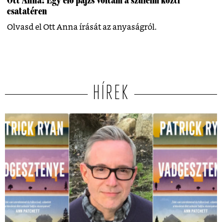
Ott Anna: Egy élő pajzs voltam a szüleim közti
csatatéren
Olvasd el Ott Anna írását az anyaságról.
HÍREK