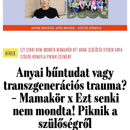
EZT SENKI NEM MONDTA
MAMAKÖR
OTT ANNA
SZÜLŐSÉG
GYEREK
ANYA
HÍREK
SZÜLŐK HÓNAPJA
PIKNIK
ESEMÉNY
Anyai bűntudat vagy
transzgenerációs trauma?
– Mamakör x Ezt senki
nem mondta! Piknik a
szülőségről