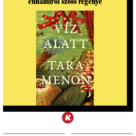
cunamiról szóló regénye