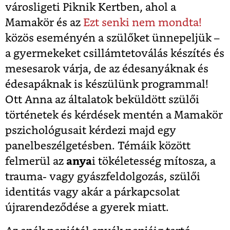
városligeti Piknik Kertben, ahol a
Mamakör és az
Ezt senki nem mondta!
közös eseményén a szülőket ünnepeljük –
a gyermekeket csillámtetoválás készítés és
mesesarok várja, de az édesanyáknak és
édesapáknak is készülünk programmal!
Ott Anna az általatok beküldött szülői
történetek és kérdések mentén a Mamakör
pszichológusait kérdezi majd egy
panelbeszélgetésben. Témáik között
felmerül az
anya
i tökéletesség mítosza, a
trauma- vagy gyászfeldolgozás, szülői
identitás vagy akár a párkapcsolat
újrarendeződése a gyerek miatt.