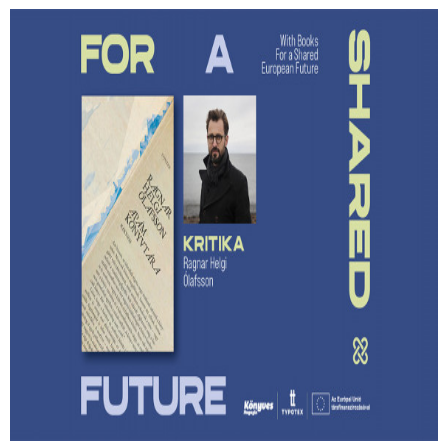
Lehet-e izgalmas egy
hagyatékfelszámolás? – Ragnar Helgi
Ólafsson: Apám könyvtára
Megmenthető-e a feledéstől mindaz, ami számunkra
értékes akkor, ha írunk róla?