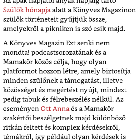
Az apák napjától anyák napjáig tartó
Szülők hónapja
alatt a Könyves Magazinon
szülők történeteit gyűjtjük össze,
amelyekről a pikniken is szó esik majd.
A Könyves Magazin Ezt senki nem
mondta! podcastsorozatának és a
Mamakör közös célja, hogy olyan
platformot hozzon létre, amely biztosítja
minden szülőnek a támogatást, illetve
közösséget és megértést nyújt, mindezt
pedig tabuk és félrebeszélés nélkül. Az
eseményen
Ott Anna
és a Mamakör
szakértői beszélgetnek majd különböző
ritkán feltett és komplex kérdésekről,
témákról, így például olyan kérdések is