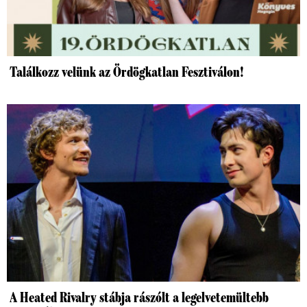
Találkozz velünk az Ördögkatlan Fesztiválon!
A Heated Rivalry stábja rászólt a legelvetemültebb