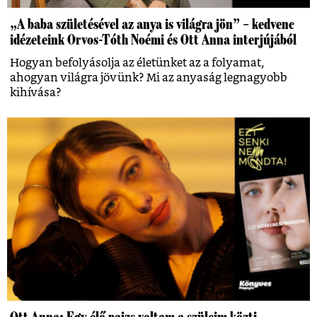
„A baba születésével az anya is világra jön” – kedvenc
idézeteink Orvos-Tóth Noémi és Ott Anna interjújából
Hogyan befolyásolja az életünket az a folyamat,
ahogyan világra jövünk? Mi az anyaság legnagyobb
kihívása?