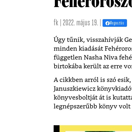
Fehérorosz
fk | 2022. május 19. |
Megosztás
Úgy tűnik, visszahívják G
minden kiadását Fehéroros
független Nasha Niva fehé
birtokába került az erre v
A cikkben arról is szó esi
Januszkiewicz könyvkiadót
könyvesboltját át is kutat
legnépszerűbb könyv volt 