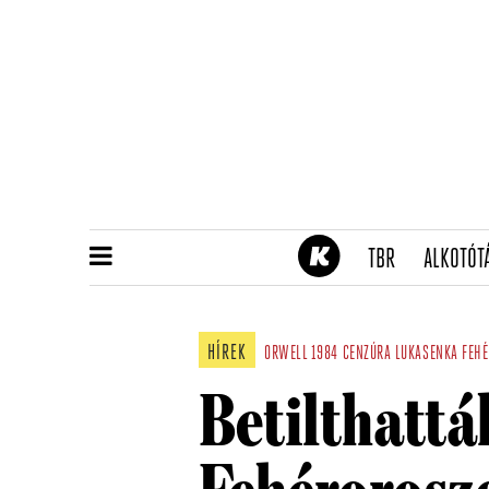
(CURRENT)
TBR
ALKOTÓT
HÍREK
ORWELL
1984
CENZÚRA
LUKASENKA
FEH
Betilthattá