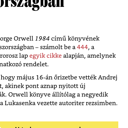
országban
eorge Orwell
1984
című könyvének
zországban – számolt be a
444
, a
rorosz lap
egyik cikke
alapján, amelynek
onatkozó rendelet.
k, hogy május 16-án őrizetbe vették Andrej
, akinek pont aznap nyitott új
ták. Orwell könyve állítólag a negyedik
a Lukasenka vezette autoriter rezsimben.