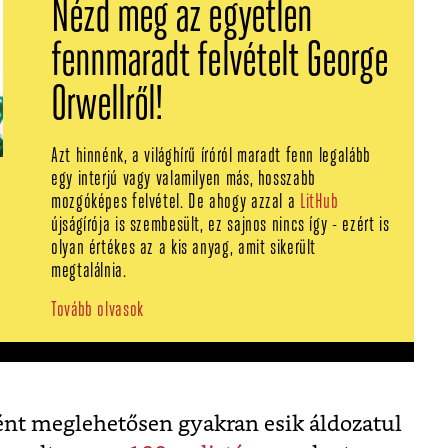
Nézd meg az egyetlen
fennmaradt felvételt George
Orwellről!
Azt hinnénk, a világhírű íróról maradt fenn legalább
egy interjú vagy valamilyen más, hosszabb
mozgóképes felvétel. De ahogy azzal a
LitHub
újságírója is szembesült, ez sajnos nincs így - ezért is
olyan értékes az a kis anyag, amit sikerült
megtalálnia.
Tovább olvasok
ént meglehetősen gyakran esik áldozatul