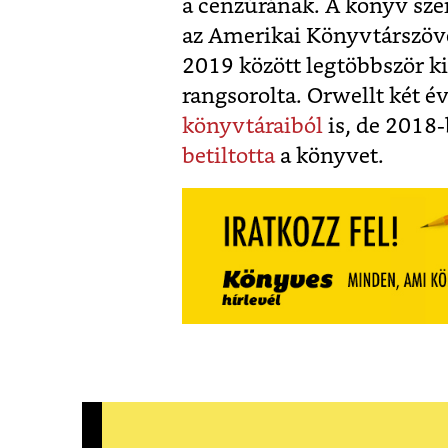
a cenzúrának. A könyv sze
az
Amerikai Könyvtárszöve
2019 között legtöbbször ki
rangsorolta. Orwellt két 
könyvtáraiból
is, de 2018
betiltotta
a könyvet.