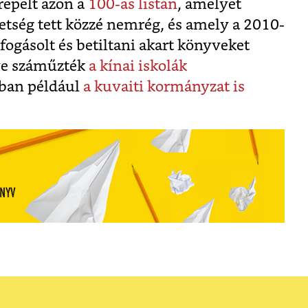
repelt azon a
100-as listán
, amelyet
tség tett közzé nemrég, és amely a 2010-
fogásolt és betiltani akart könyveket
éve száműzték
a kínai iskolák
-ban például
a kuvaiti kormányzat is