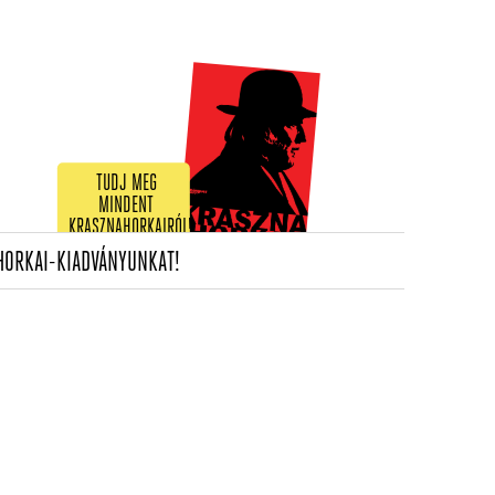
TUDJ MEG
MINDENT
KRASZNAHORKAIRÓL!
(CURRENT)
HORKAI-KIADVÁNYUNKAT!