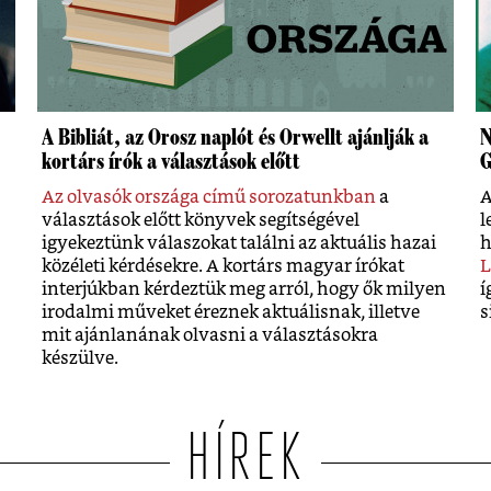
A Bibliát, az Orosz naplót és Orwellt ajánlják a
N
kortárs írók a választások előtt
G
Az olvasók országa című sorozatunkban
a
A
választások előtt könyvek segítségével
l
igyekeztünk válaszokat találni az aktuális hazai
h
közéleti kérdésekre. A kortárs magyar írókat
L
interjúkban kérdeztük meg arról, hogy ők milyen
í
irodalmi műveket éreznek aktuálisnak, illetve
s
mit ajánlanának olvasni a választásokra
készülve.
HÍREK