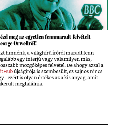
ézd meg az egyetlen fennmaradt felvételt
eorge Orwellről!
zt hinnénk, a világhírű íróról maradt fenn
egalább egy interjú vagy valamilyen más,
osszabb mozgóképes felvétel. De ahogy azzal a
itHub
újságírója is szembesült, ez sajnos nincs
gy - ezért is olyan értékes az a kis anyag, amit
ikerült megtalálnia.