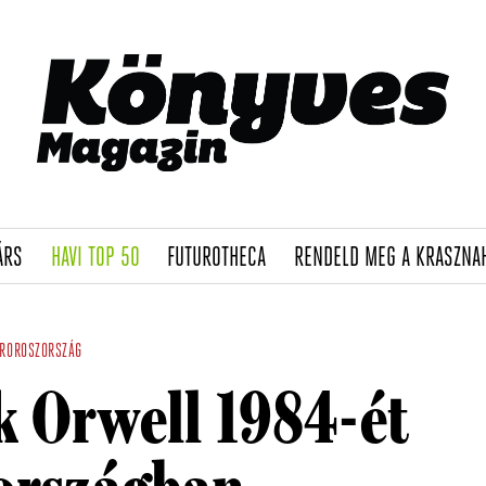
(CURRENT)
(CURRENT)
(CURRENT)
ÁRS
HAVI TOP 50
FUTUROTHECA
RENDELD MEG A KRASZNA
ÉROROSZORSZÁG
k Orwell 1984-ét