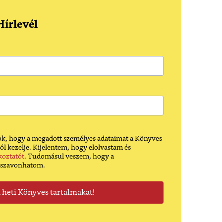
írlevél
k, hogy a megadott személyes adataimat a Könyves
ól kezelje. Kijelentem, hogy elolvastam és
koztatót
. Tudomásul veszem, hogy a
sszavonhatom.