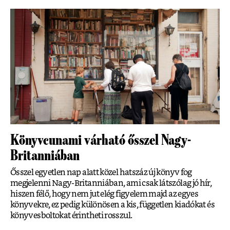
Könyvcunami várható ősszel Nagy-
Britanniában
Ősszel egyetlen nap alatt közel hatszáz új könyv fog
megjelenni Nagy-Britanniában, ami csak látszólag jó hír,
hiszen félő, hogy nem jut elég figyelem majd az egyes
könyvekre, ez pedig különösen a kis, független kiadókat és
könyvesboltokat érintheti rosszul.