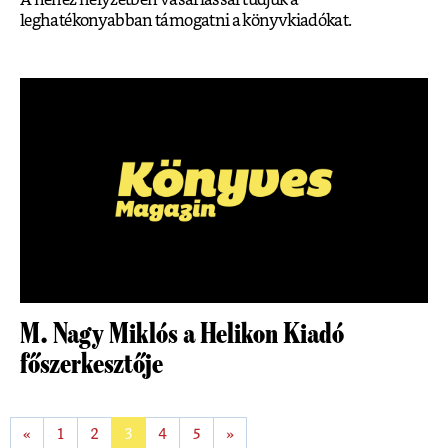
leghatékonyabban támogatni a könyvkiadókat.
M. Nagy Miklós a Helikon Kiadó
főszerkesztője
«
1
2
3
4
5
»