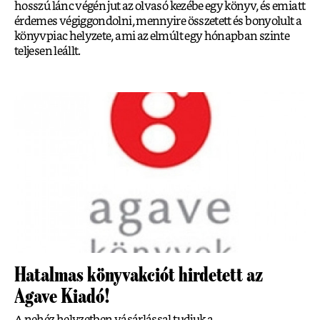
hosszú lánc végén jut az olvasó kezébe egy könyv, és emiatt
érdemes végiggondolni, mennyire összetett és bonyolult a
könyvpiac helyzete, ami az elmúlt egy hónapban szinte
teljesen leállt.
Hatalmas könyvakciót hirdetett az
Agave Kiadó!
A nehéz helyzetben vásárlással tudjuk a