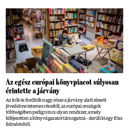
Az egész európai könyvpiacot súlyosan
érintette a járvány
Az írók és fordítók nagy része a járvány alatt elesett
jövedelme tetemes részétől, az európai országok
többségében pedig nincs olyan rendszer, amely
kifejezetten a könyvágazatot támogatná - derült ki egy friss
felmérésből.