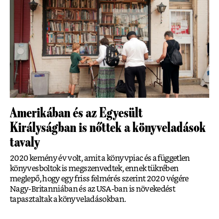
Amerikában és az Egyesült
Királyságban is nőttek a könyveladások
tavaly
2020 kemény év volt, amit a könyvpiac és a független
könyvesboltok is megszenvedtek, ennek tükrében
meglepő, hogy egy friss felmérés szerint 2020 végére
Nagy-Britanniában és az USA-ban is növekedést
tapasztaltak a könyveladásokban.