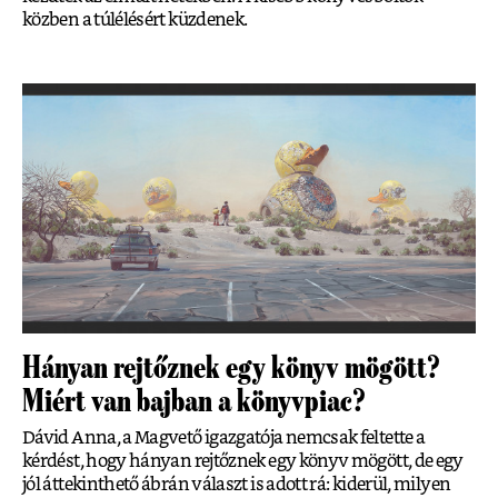
közben a túlélésért küzdenek.
Hányan rejtőznek egy könyv mögött?
Miért van bajban a könyvpiac?
Dávid Anna, a Magvető igazgatója nemcsak feltette a
kérdést, hogy hányan rejtőznek egy könyv mögött, de egy
jól áttekinthető ábrán választ is adott rá: kiderül, milyen