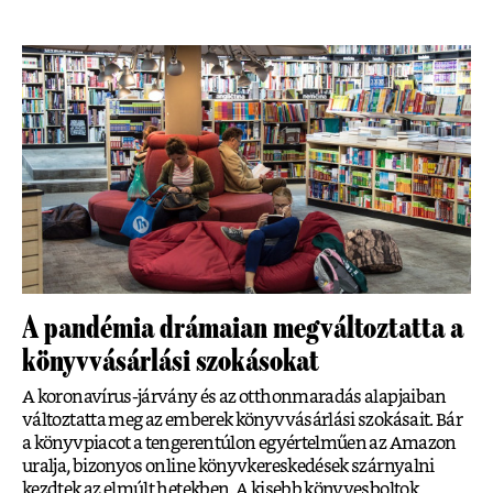
A pandémia drámaian megváltoztatta a
könyvvásárlási szokásokat
A koronavírus-járvány és az otthonmaradás alapjaiban
változtatta meg az emberek könyvvásárlási szokásait. Bár
a könyvpiacot a tengerentúlon egyértelműen az Amazon
uralja, bizonyos online könyvkereskedések szárnyalni
kezdtek az elmúlt hetekben. A kisebb könyvesboltok