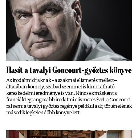
Hasít a tavalyi Goncourt-győztes könyve
Az irodalmi díjaknak – a szakmai elismerés mellett –
általában komoly, szabad szemmel is kimutatható
kereskedelmi eredménye is van. Nincs ez másként a
franciák legrangosabb irodalmi elismerésével, a Goncourt-
ral sem: a tavalyi győztes regénye például a díj történetének
második legkelendőbb könyve lett.