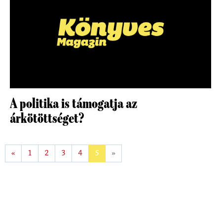
A politika is támogatja az
árkötöttséget?
«
1
2
3
4
5
»