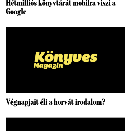
Hétmilliós könyvtárát mobilra viszi a
Google
Végnapjait éli a horvát irodalom?