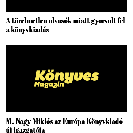
A türelmetlen olvasók miatt gyorsult fel
a könyvkiadás
M. Nagy Miklós az Európa Könyvkiadó
új igazgatója