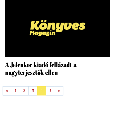
A Jelenkor kiadó fellázadt a
nagyterjesztők ellen
«
1
2
3
4
5
»