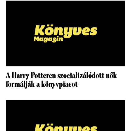
A Harry Potteren szocializálódott nők
formálják a könyvpiacot