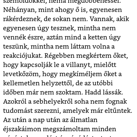
szemöldökkel, néma megdöbbenéssel.
Néhányan, mint ahogy ő is, egyenesen
rákérdeznek, de sokan nem. Vannak, akik
egyenesen úgy tesznek, mintha nem
vennék észre, aztán mind a ketten úgy
teszünk, mintha nem láttam volna a
reakciójukat. Régebben megkértem őket,
hogy kapcsolják le a villanyt, mielőtt
levetkőzöm, hogy megkíméljem őket a
kellemetlen helyzettől, de az utóbbi
időben már nem szoktam. Hadd lássák.
Azokról a seb­helyekről soha nem fognak
tudomást szerezni, amelyek már eltűntek.
Az után a nap után az álmatlan
éjszakáimon megszámoltam minden