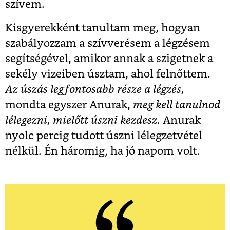
szívem.
Kisgyerekként tanultam meg, hogyan
szabályozzam a szívverésem a légzésem
segítségével, amikor annak a szigetnek a
sekély vizeiben úsztam, ahol felnőttem.
Az úszás legfontosabb része a légzés,
mondta egyszer Anurak,
meg kell tanulnod
lélegezni, mi­előtt úszni kezdesz
. Anurak
nyolc percig tudott úszni lélegzetvétel
nélkül. Én háromig, ha jó napom volt.