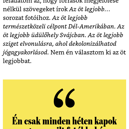
feladatom az, hogy források megjelölése
nélkül szövegeket írok
Az öt legjobb…
sorozat fotóihoz
. Az öt legjobb
természetközeli célpont Dél-Amerikában. Az
öt legjobb üdülőhely Svájcban. Az öt legjobb
sziget elvonulásra, ahol dekolonizálhatod
jóga­gyakor­lásod.
Nem én választom ki az öt
legjobbat.
Én csak minden héten kapok