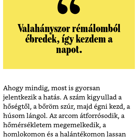
Valahányszor rémálomból
ébredek, így kezdem a
napot.
Ahogy mindig, most is gyorsan
jelentkezik a hatás. A szám kigyullad a
hőségtől, a bőröm szúr, majd égni kezd, a
húsom lángol. Az arcom átforrósodik, a
hőmérsékletem megemelkedik, a
homlokomon és a halántékomon lassan