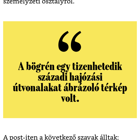
személyzeti osztályról.
A bögrén egy tizenhetedik
századi hajózási
útvonalakat ábrázoló térkép
volt.
A post-iten a következő szavak álltak: