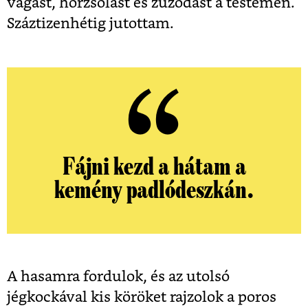
vágást, horzsolást és zúzódást a testemen.
Száztizenhétig jutottam.
Fájni kezd a hátam a
kemény padlódeszkán.
A hasamra fordulok, és az utolsó
jégkockával kis köröket rajzolok a poros