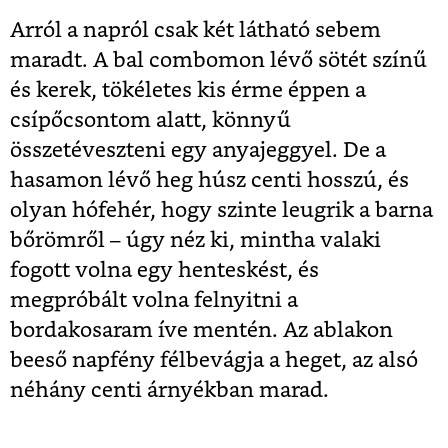
Arról a napról csak két látható sebem
maradt. A bal combomon lévő sötét színű
és kerek, tökéletes kis érme éppen a
csípőcsontom alatt, könnyű
összetéveszteni egy anyajeggyel. De a
hasamon lévő heg húsz centi hosszú, és
olyan hófehér, hogy szinte leugrik a barna
bőrömről – úgy néz ki, mintha valaki
fogott volna egy henteskést, és
megpróbált volna felnyitni a
bordakosaram íve mentén. Az ablakon
beeső napfény félbevágja a heget, az alsó
néhány centi árnyékban marad.