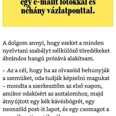
egy e-mailt fotókkal és
néhány vázlatponttal.
A dolgom annyi, hogy ezeket a minden
nyelvtani szabályt nélkülöző töredékeket
ábrándos hangú prózává alakítsam.
– Az a cél, hogy ha az olvasóid behunyják
a szemüket, oda tudják képzelni magukat
– mondta a szerkesztőm az első napon,
amikor odakísért az asztalomhoz, majd
átnyújtott egy kék kávésbögrét, egy
neonzöld post-it lapot, és egy csomagot a