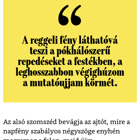
A reggeli fény láthatóvá
teszi a pókhálószerű
repedéseket a festékben, a
leghosszabbon végighúzom
a mutatóujjam körmét.
Az alsó szomszéd bevágja az ajtót, mire a
napfény szabályos négyszöge enyhén