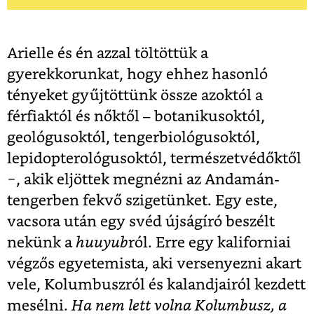
Arielle és én azzal töltöttük a
gyerekkorunkat, hogy ehhez hasonló
tényeket gyűjtöttünk össze azoktól a
férfiaktól és nőktől – botanikusoktól,
geológusoktól, tengerbiológusoktól,
lepidopterológusoktól, természetvédőktől
−, akik eljöttek megnézni az Andamán-
tengerben fekvő szigetünket. Egy este,
vacsora után egy svéd újságíró beszélt
nekünk a
huuyub
ról. Erre egy kaliforniai
végzős egyetemista, aki versenyezni akart
vele, Kolumbuszról és kalandjairól kezdett
mesélni.
Ha nem lett volna Kolumbusz, a