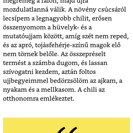
megremeg a falon, majd újra
mozdulatlanná válik. A növény csúcsáról
lecsípem a legnagyobb chilit, erősen
összenyomom a hüvelyk- és a
mutatóujjam között, amíg szét nem reped,
és az apró, tojásfehérje-színű magok elő
nem törnek belőle. Az összepréselt
termést a számba dugom, és lassan
szívogatni kezdem, aztán foltos
ujjbegyeimmel bedörzsölöm az ajkam, a
nyakam és a mellkasom. A chili az
otthonomra emlékeztet.