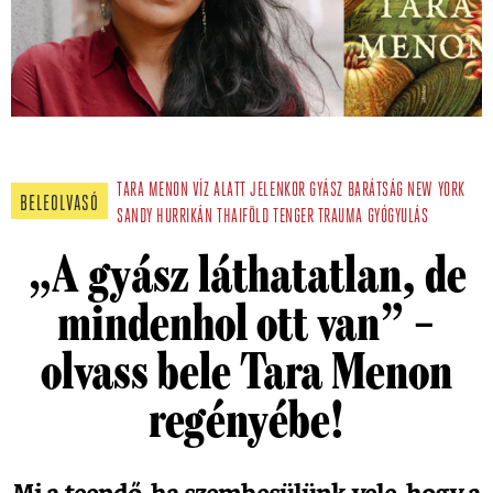
TARA MENON
VÍZ ALATT
JELENKOR
GYÁSZ
BARÁTSÁG
NEW YORK
BELEOLVASÓ
SANDY
HURRIKÁN
THAIFÖLD
TENGER
TRAUMA
GYÓGYULÁS
„A gyász láthatatlan, de
mindenhol ott van” –
olvass bele Tara Menon
regényébe!