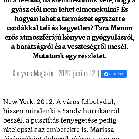
Mi a teendő, ha szembesülünk vele, hogy a
gyász elől nem lehet elmenekülni? És
hogyan lehet a természet egyszerre
csodákkal teli és kegyetlen? Tara Menon
erős atmoszférájú könyve a gyógyulásról,
a barátságról és a veszteségről mesél.
Mutatunk egy részletet.
Könyves Magazin | 2026. június 12. |
Megosztás
New York, 2012. A város felbolydul,
hiszen mindenki a Sandy hurrikánról
beszél, a pusztítás fenyegetése pedig
rátelepszik az emberekre is. Marissa