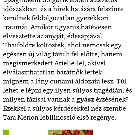
újságíróként dolgozik ebben a zavaros
időszakban, és a hírek hatására felszínre
kerülnek feldolgozatlan gyerekkori
traumái. Amikor ugyanis hatévesen
elvesztette az anyját, édesapjával
Thaiföldre költöztek, ahol nemcsak egy
egészen új világ tárult fel előtte, hanem
megismerkedett Arielle-lel, akivel
elválaszthatatlan barátnők lettek –
mígnem a lány cunami áldozata lesz. Túl
lehet-e lépni egy ilyen súlyos tragédián, és
milyen fázisai vannak a
gyász
érzésének?
Ezekkel a súlyos kérdésekkel néz szembe
Tara Menon lebilincselő első regénye.