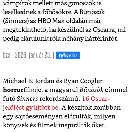
vámpírok mellett más gonoszok is
leselkednek a főhősökre. A Bűnösök
(Sinners) az HBO Max oldalán már
megtekinthető, ha készülnél az Oscarra, mi
pedig elárulunk róla néhány háttérinfót.
bzs | 2026. január 23. |
Megosztás
Michael B. Jordan és Ryan Coogler
horror
filmje, a magyarul
Bűnösök
címmel
futó
Sinners
rekordszámú,
16 Oscar-
jelölést gyűjtött be
. A készítők korábban
egy sajtóeseményen elárulták, milyen
könyvek és filmek inspirálták őket.