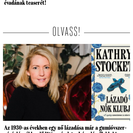
évadának teaserét!
OLVASS!
Az 1930-as években egy nő lázadása már a gumióvszer-