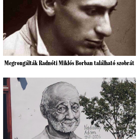
Megrongálták Radnóti Miklós Borban található szobrát