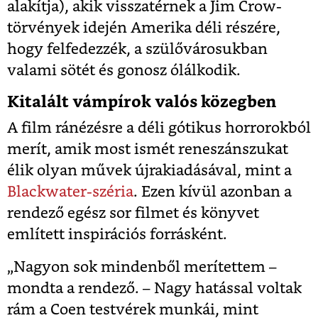
alakítja), akik visszatérnek a Jim Crow-
törvények idején Amerika déli részére,
hogy felfedezzék, a szülővárosukban
valami sötét és gonosz ólálkodik.
Kitalált vámpírok valós közegben
A film ránézésre a déli gótikus horrorokból
merít, amik most ismét reneszánszukat
élik olyan művek újrakiadásával, mint a
Blackwater-széria
. Ezen kívül azonban a
rendező egész sor filmet és könyvet
említett inspirációs forrásként.
„Nagyon sok mindenből merítettem –
mondta a rendező. – Nagy hatással voltak
rám a Coen testvérek munkái, mint