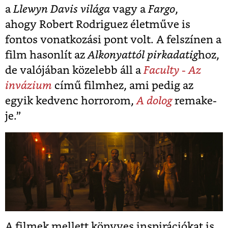
a
Llewyn Davis világa
vagy a
Fargo
,
ahogy Robert Rodriguez életműve is
fontos vonatkozási pont volt. A felszínen a
film hasonlít az
Alkonyattól pirkadatig
hoz,
de valójában közelebb áll a
Faculty - Az
invázium
című filmhez, ami pedig az
egyik kedvenc horrorom,
A dolog
remake-
je.”
A filmek mellett könyves inspirációkat is