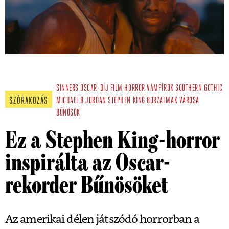
SINNERS
OSCAR-DÍJ
FILM
HORROR
VÁMPÍROK
SOUTHERN GOTHIC
SZÓRAKOZÁS
MICHAEL B JORDAN
STEPHEN KING
BORZALMAK VÁROSA
BŰNÖSÖK
Ez a Stephen King-horror
inspirálta az Oscar-
rekorder Bűnösöket
Az amerikai délen játszódó horrorban a