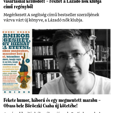
vásárlásnál kezdődött – részlet a Lázadó nők klubja
című regényből
Megérkezett A segítség című bestseller szerzőjének
várva várt új könyve, a Lázadó nők klubja.
Fekete humor, háború és egy megmentett marabu –
Olvass bele Böröczki Csaba új kötetébe!