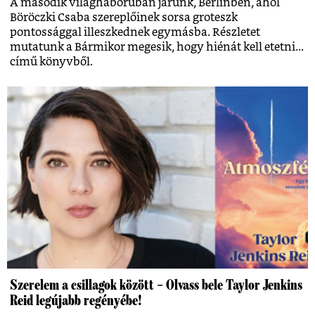
A második világháborúban járunk, Berlinben, ahol
Böröczki Csaba szereplőinek sorsa groteszk
pontossággal illeszkednek egymásba. Részletet
mutatunk a Bármikor megesik, hogy hiénát kell etetni...
című könyvből.
Szerelem a csillagok között – Olvass bele Taylor Jenkins
Reid legújabb regényébe!