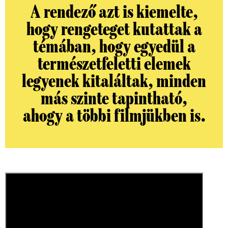
A rendező azt is kiemelte,
hogy rengeteget kutattak a
témában, hogy egyedül a
természetfeletti elemek
legyenek kitaláltak, minden
más szinte tapintható,
ahogy a többi filmjükben is.