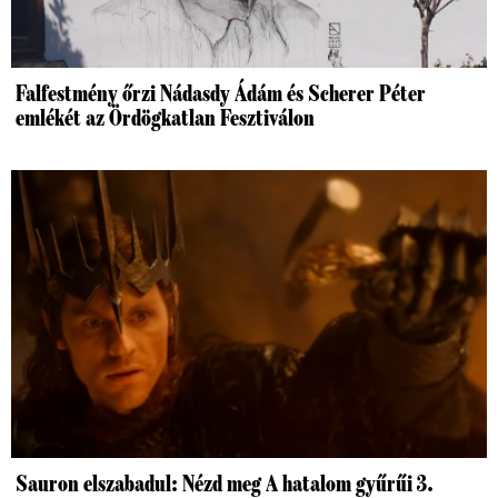
Falfestmény őrzi Nádasdy Ádám és Scherer Péter
emlékét az Ördögkatlan Fesztiválon
Sauron elszabadul: Nézd meg A hatalom gyűrűi 3.