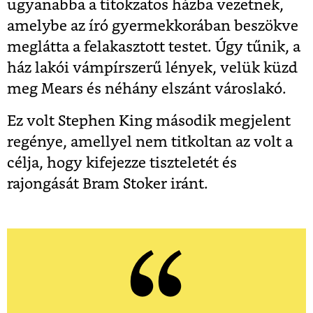
ugyanabba a titokzatos házba vezetnek,
amelybe az író gyermekkorában beszökve
meglátta a felakasztott testet. Úgy tűnik, a
ház lakói vámpírszerű lények, velük küzd
meg Mears és néhány elszánt városlakó.
Ez volt Stephen King második megjelent
regénye, amellyel nem titkoltan az volt a
célja, hogy kifejezze tiszteletét és
rajongását Bram Stoker iránt.