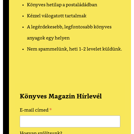
Könyves hetilap a postaládádban
Kézzel válogatott tartalmak
A legérdekesebb, legfontosabb könyves
anyagok egy helyen
Nem spammelünk, heti 1-2 levelet küldünk.
Könyves Magazin Hírlevél
*
E-mail címed
Hogyan szólítsunk?