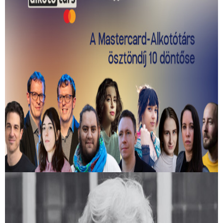
Kiválasztották a 2026-os Mastercard -
Alkotótárs ösztöndíj 10 döntősét!
Közülük kerül ki a két győztes.