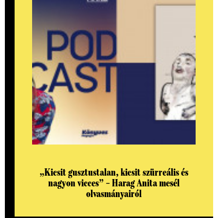
„Kicsit gusztustalan, kicsit szürreális és
nagyon vicces” – Harag Anita mesél
olvasmányairól