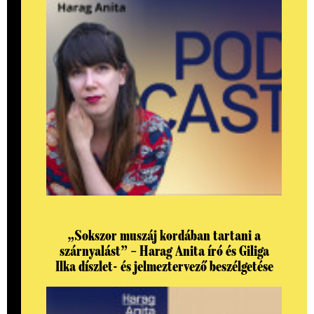
„Sokszor muszáj kordában tartani a
szárnyalást” – Harag Anita író és Giliga
Ilka díszlet- és jelmeztervező beszélgetése