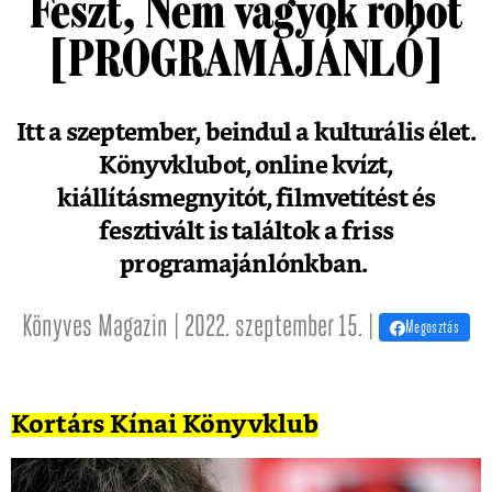
Feszt, Nem vagyok robot
[PROGRAMAJÁNLÓ]
Itt a szeptember, beindul a kulturális élet.
Könyvklubot, online kvízt,
kiállításmegnyitót, filmvetítést és
fesztivált is találtok a friss
programajánlónkban.
Könyves Magazin | 2022. szeptember 15. |
Megosztás
Kortárs Kínai Könyvklub