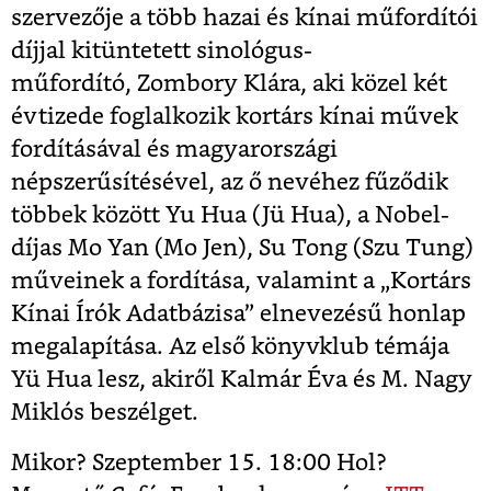
szervezője a több hazai és kínai műfordítói
díjjal kitüntetett sinológus-
műfordító, Zombory Klára, aki közel két
évtizede foglalkozik kortárs kínai művek
fordításával és magyarországi
népszerűsítésével, az ő nevéhez fűződik
többek között Yu Hua (Jü Hua), a Nobel-
díjas Mo Yan (Mo Jen), Su Tong (Szu Tung)
műveinek a fordítása, valamint a „Kortárs
Kínai Írók Adatbázisa” elnevezésű honlap
megalapítása. Az első könyvklub témája
Yü Hua lesz, akiről Kalmár Éva és M. Nagy
Miklós beszélget.
Mikor? Szeptember 15. 18:00 Hol?