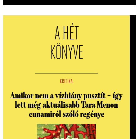
A HÉT
KÖNYVE
KRITIKA
Amikor nem a vízhiány pusztít – így
lett még aktuálisabb Tara Menon
cunamiról szóló regénye