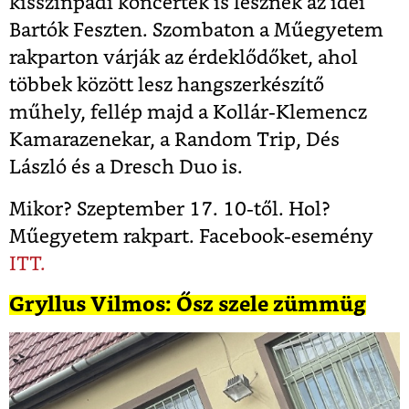
kisszínpadi koncertek is lesznek az idei
Bartók Feszten. Szombaton a Műegyetem
rakparton várják az érdeklődőket, ahol
többek között lesz hangszerkészítő
műhely, fellép majd a Kollár-Klemencz
Kamarazenekar, a Random Trip, Dés
László és a Dresch Duo is.
Mikor? Szeptember 17. 10-től. Hol?
Műegyetem rakpart. Facebook-esemény
ITT.
Gryllus Vilmos: Ősz szele zümmüg