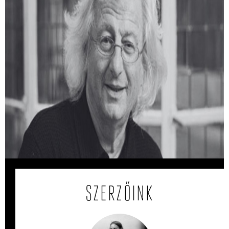
Várszegi Asztrik: Találkozásaim
Esterházy Péterrel
Milyen kapcsolata volt Esterházy Péternek a vallással?
Várszegi Asztrik visszaemlékezése.
SZERZŐINK