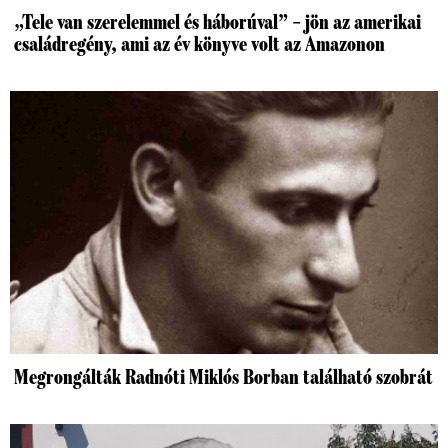
„Tele van szerelemmel és háborúval” – jön az amerikai
családregény, ami az év könyve volt az Amazonon
Megrongálták Radnóti Miklós Borban található szobrát