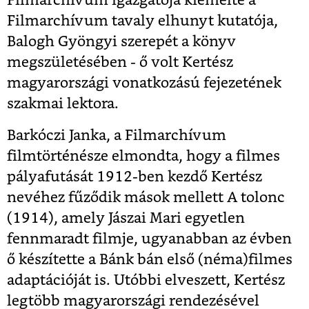
Filmarchívum igazgatója kiemelte a
Filmarchívum tavaly elhunyt kutatója,
Balogh Gyöngyi szerepét a könyv
megszületésében - ő volt Kertész
magyarországi vonatkozású fejezetének
szakmai lektora.
Barkóczi Janka, a Filmarchívum
filmtörténésze elmondta, hogy a filmes
pályafutását 1912-ben kezdő Kertész
nevéhez fűződik mások mellett A tolonc
(1914), amely Jászai Mari egyetlen
fennmaradt filmje, ugyanabban az évben
ő készítette a Bánk bán első (néma)filmes
adaptációját is. Utóbbi elveszett, Kertész
legtöbb magyarországi rendezésével