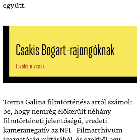
együtt.
Csakis Bogart-rajongóknak
Tovább olvasok
Torma Galina filmtörténész arról számolt
be, hogy nemrég előkerült néhány
filmtörténeti jelentőségű, eredeti
kameranegatív az NFI - Filmarchívum
igazgatóság raktárából, és ezekből egy