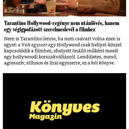
Tarantino Hollywood-regénye nem utánlövés, hanem
egy végigpofázott szerelmeslevél a filmhez
Nem is Tarantino lenne, ha nem csavart volna ezen is
egyet: a V
olt egyszer egy Hollywood
csak hellyel-közzel
kapcsolódik a filmhez, ehelyett önálló műként mesél
egy hollywoodi korszakváltásról. Lendületes, menő,
agresszív, stílusos és lírai egyszerre, ez
a hét könyve
.