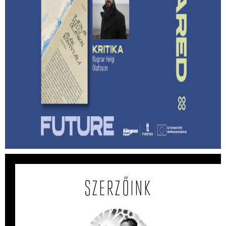
Lehet-e izgalmas egy
hagyatékfelszámolás? – Ragnar Helgi
Ólafsson: Apám könyvtára
Megmenthető-e a feledéstől mindaz, ami számunkra
értékes akkor, ha írunk róla?
SZERZŐINK