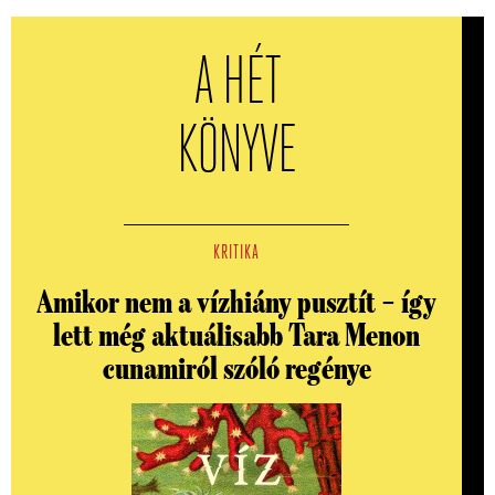
A HÉT
KÖNYVE
KRITIKA
Amikor nem a vízhiány pusztít – így
lett még aktuálisabb Tara Menon
cunamiról szóló regénye