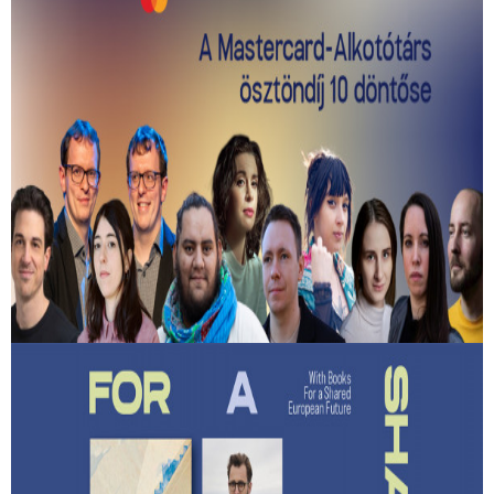
Kiválasztották a 2026-os Mastercard -
Alkotótárs ösztöndíj 10 döntősét!
Közülük kerül ki a két győztes.