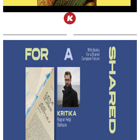
Lehet-e izgalmas egy
hagyatékfelszámolás? – Ragnar Helgi