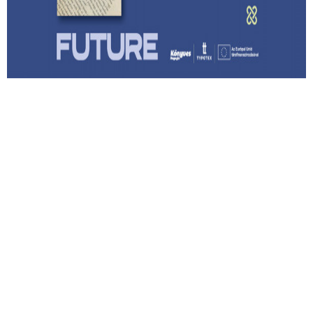
Ólafsson: Apám könyvtára
Megmenthető-e a feledéstől mindaz, ami számunkra
értékes akkor, ha írunk róla?