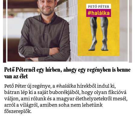
Pető Péternél egy hírben, ahogy egy regényben is benne
van az élet
Pető Péter új regénye, a
#halálka
hírekből indul ki,
bátran lép ki a saját buborékjából, hogy olyan fikcióvá
váljon, ami rólunk és a magyar élethelyzetekről mesél,
arról a világról, amiben soha nem lehetünk
főszereplők.