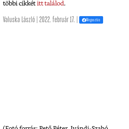
többi cikkét
itt találod
.
Valuska László | 2022. február 17. |
Megosztás
(Fotó forrás: Pető Péter,
Ivándi-Szabó