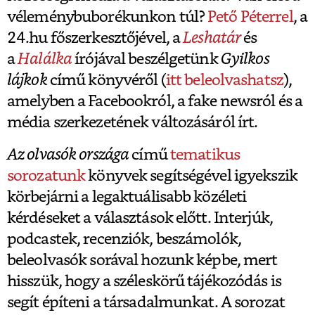
véleménybuborékunkon túl?
Pető Péterrel
, a
24.hu főszerkesztőjével, a
Leshatár
és
a
Halálka
írójával beszélgetünk
Gyilkos
lájkok
című könyvéről (
itt beleolvashatsz
),
amelyben a Facebookról, a fake newsról és a
média szerkezetének változásáról írt.
Az olvasók országa
című
tematikus
sorozatunk
könyvek segítségével igyekszik
körbejárni a legaktuálisabb közéleti
kérdéseket a választások előtt. Interjúk,
podcastek, recenziók, beszámolók,
beleolvasók sorával hozunk képbe, mert
hisszük, hogy a széleskörű tájékozódás is
segít építeni a társadalmunkat. A sorozat