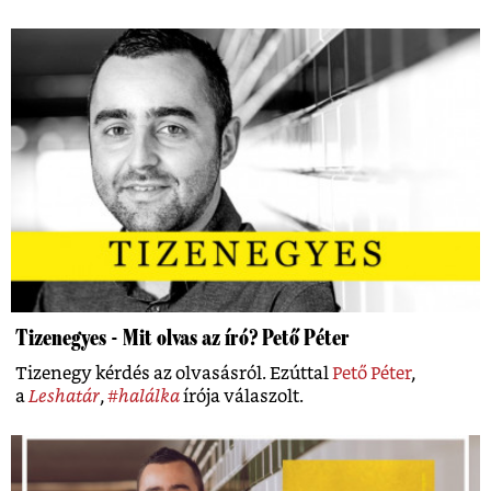
Tizenegyes - Mit olvas az író? Pető Péter
Tizenegy kérdés az olvasásról. Ezúttal
Pető Péter
,
a
Leshatár
,
#halálka
írója válaszolt.