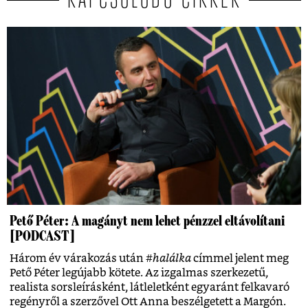
KAPCSOLÓDÓ CIKKEK
Pető Péter: A magányt nem lehet pénzzel eltávolítani
[PODCAST]
Három év várakozás után
#halálka
címmel jelent meg
Pető Péter legújabb kötete. Az izgalmas szerkezetű,
realista sorsleírásként, látleletként egyaránt felkavaró
regényről a szerzővel Ott Anna beszélgetett a Margón.