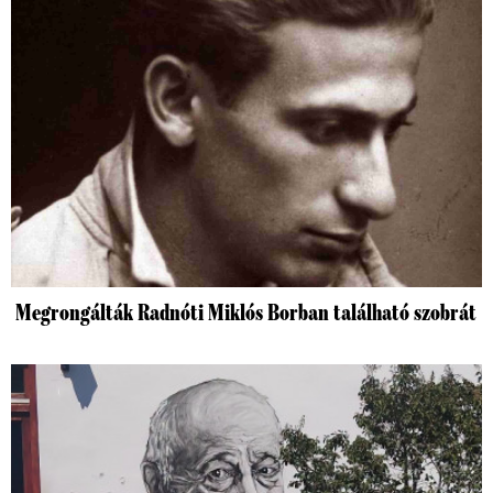
Megrongálták Radnóti Miklós Borban található szobrát