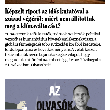
Képzelt riport az idős kutatóval a
század végéről: miért nem állítottuk
meg a klímaváltozást?
2084-et írunk. Idős kutatók, tudósok, szakértők, politikai
vezetők és humanitárius követek emlékeznek vissza a
globális felmelegedés több évtizeddel korábbi kezdeteire,
fordulópontjaira és következményeire. A velük készült
fiktív interjúk révén bejárjuk az egész világot, hogy
megtudjuk, mi történt az emberiséggel és az élővilággal a
21. században. Olvass bele!