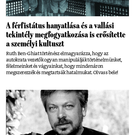
A férfistátus hanyatlása és a vallási
tekintély megfogyatkozása is erősítette
a személyi kultuszt
Ruth Ben-Ghiat történész elmagyarázza, hogy az
autokrata vezetők ogyan manipulálják történelmünket,
félelmeinket és vágyainkat, hogy mindenáron
megszerezzék és megtartsák hatalmukat. Olvass bele!