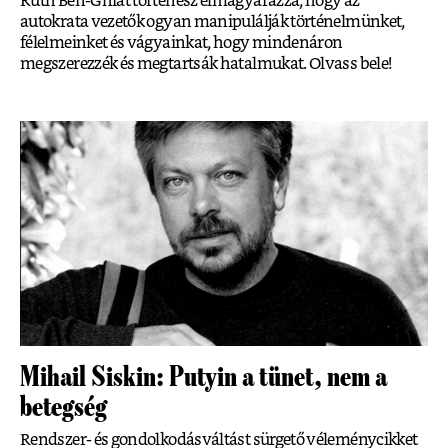
Ruth Ben-Ghiat történész elmagyarázza, hogy az
autokrata vezetők ogyan manipulálják történelmünket,
félelmeinket és vágyainkat, hogy mindenáron
megszerezzék és megtartsák hatalmukat. Olvass bele!
Mihail Siskin: Putyin a tünet, nem a
betegség
Rendszer- és gondolkodásváltást sürgető véleménycikket