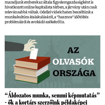
maradjunk emberek az általa figyelemgazdaságként is
hivatkozott online kapitalista térben, a járvány után csak
relevánsabbá váltak. Odellel videóchaten beszéltünk a
munkakultúra átalakulásáról, a “hasznos” időtöltés
problémáiról és avokádó székekről is.
“Áldozatos munka, semmi képmutatás”
- ők a kortárs szerzőink példaképei