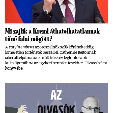
Mi zajlik a Kreml áthatolhatatlannak
tűnő falai mögött?
A
Putyin emberei
az orosz elnök szűk körének eddig
ismeretlen történetét beszéli el. Catherine Beltonnak
sikerült eljutnia az elmúlt húsz év legfontosabb
kulcsfiguráihoz, az egykori bennfentesekhez. Olvass bele a
könyvébe!