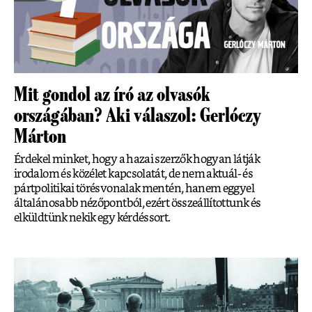
Mit gondol az író az olvasók
országában? Aki válaszol: Gerlóczy
Márton
Érdekel minket, hogy a hazai szerzők hogyan látják
irodalom és közélet kapcsolatát, de nem aktuál- és
pártpolitikai törésvonalak mentén, hanem eggyel
általánosabb nézőpontból, ezért összeállítottunk és
elküldtünk nekik egy kérdéssort.