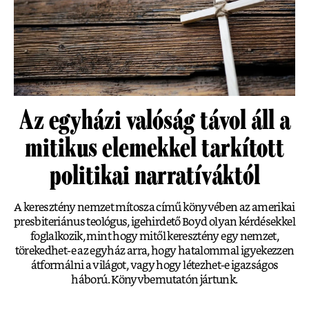
Az egyházi valóság távol áll a
mitikus elemekkel tarkított
politikai narratíváktól
A keresztény nemzet mítosza című könyvében az amerikai
presbiteriánus teológus, igehirdető Boyd olyan kérdésekkel
foglalkozik, mint hogy mitől keresztény egy nemzet,
törekedhet-e az egyház arra, hogy hatalommal igyekezzen
átformálni a világot, vagy hogy létezhet-e igazságos
háború. Könyvbemutatón jártunk.