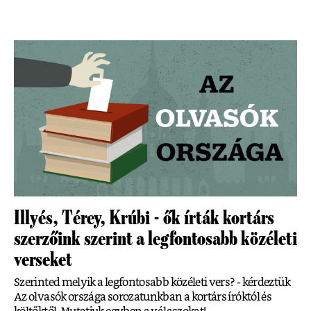
Illyés, Térey, Krúbi - ők írták kortárs
szerzőink szerint a legfontosabb közéleti
verseket
Szerinted melyik a legfontosabb közéleti vers? - kérdeztük
Az olvasók országa sorozatunkban a kortárs íróktól és