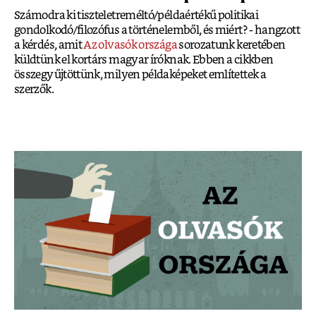
Számodra ki tiszteletreméltó/példaértékű politikai
gondolkodó/filozófus a történelemből, és miért? - hangzott
a kérdés, amit
Az olvasók országa
sorozatunk keretében
küldtünk el kortárs magyar íróknak. Ebben a cikkben
összegyűjtöttünk, milyen példaképeket említettek a
szerzők.