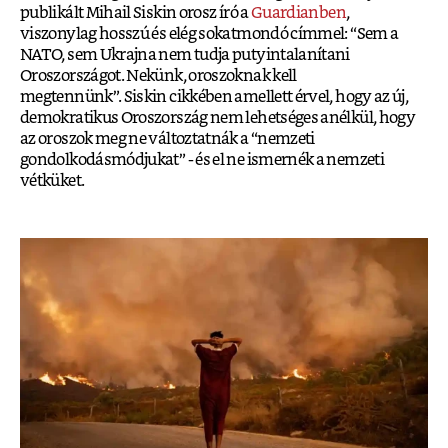
publikált Mihail Siskin orosz író a
Guardianben
,
viszonylag hosszú és elég sokatmondó címmel: “Sem a
NATO, sem Ukrajna nem tudja putyintalanítani
Oroszországot. Nekünk, oroszoknak kell
megtennünk”. Siskin cikkében amellett érvel, hogy az új,
demokratikus Oroszország nem lehetséges anélkül, hogy
az oroszok meg ne változtatnák a “nemzeti
gondolkodásmódjukat” - és el ne ismernék a nemzeti
vétküket.