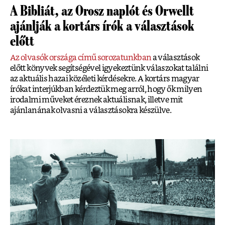
A Bibliát, az Orosz naplót és Orwellt
ajánlják a kortárs írók a választások
előtt
Az olvasók országa című sorozatunkban
a választások
előtt könyvek segítségével igyekeztünk válaszokat találni
az aktuális hazai közéleti kérdésekre. A kortárs magyar
írókat interjúkban kérdeztük meg arról, hogy ők milyen
irodalmi műveket éreznek aktuálisnak, illetve mit
ajánlanának olvasni a választásokra készülve.