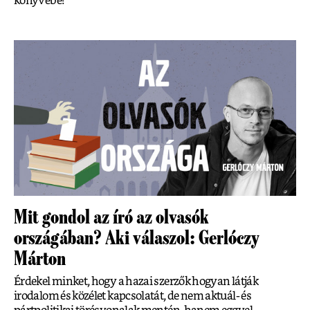
könyvébe!
Mit gondol az író az olvasók
országában? Aki válaszol: Gerlóczy
Márton
Érdekel minket, hogy a hazai szerzők hogyan látják
irodalom és közélet kapcsolatát, de nem aktuál- és