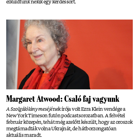
elküldtünk nekik egy kérdéssort.
Margaret Atwood: Csaló faj vagyunk
A Szolgálólány meséjé
nek írója volt Ezra Klein vendége a
New York Timeson futón podcastsorozatban. A felvétel
február közepén, tehát még azelőtt készült, hogy az oroszok
megtámadták volna Ukrajnát, de hátborzongatóan
aktuális maradt.