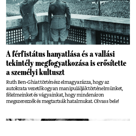
A férfistátus hanyatlása és a vallási
tekintély megfogyatkozása is erősítette
a személyi kultuszt
Ruth Ben-Ghiat történész elmagyarázza, hogy az
autokrata vezetők ogyan manipulálják történelmünket,
félelmeinket és vágyainkat, hogy mindenáron
megszerezzék és megtartsák hatalmukat. Olvass bele!