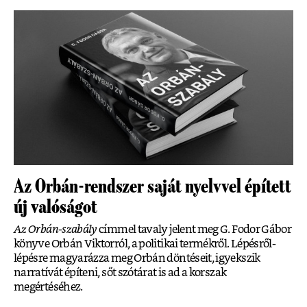
Az Orbán-rendszer saját nyelvvel épített
új valóságot
Az Orbán-szabály
címmel tavaly jelent meg G. Fodor Gábor
könyve Orbán Viktorról, a politikai termékről. Lépésről-
lépésre magyarázza meg Orbán döntéseit, igyekszik
narratívát építeni, sőt szótárat is ad a korszak
megértéséhez.