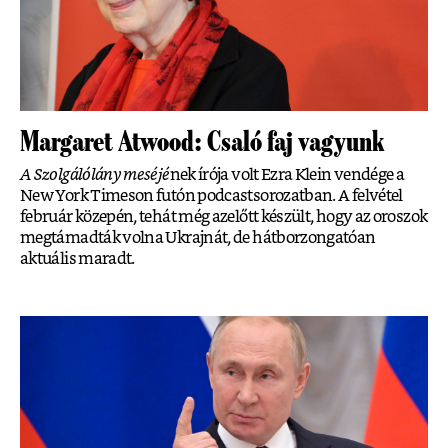
Margaret Atwood: Csaló faj vagyunk
A Szolgálólány meséjé
nek írója volt Ezra Klein vendége a
New York Timeson futón podcastsorozatban. A felvétel
február közepén, tehát még azelőtt készült, hogy az oroszok
megtámadták volna Ukrajnát, de hátborzongatóan
aktuális maradt.