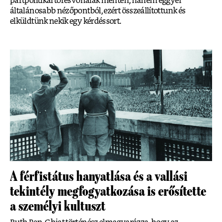
pártpolitikai törésvonalak mentén, hanem eggyel
általánosabb nézőpontból, ezért összeállítottunk és
elküldtünk nekik egy kérdéssort.
A férfistátus hanyatlása és a vallási
tekintély megfogyatkozása is erősítette
a személyi kultuszt