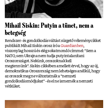
Mihail Siskin: Putyin a tünet, nem a
betegség
Rendszer- és gondolkodásváltást sürgető véleménycikket
publikált Mihail Siskin orosz író a
Guardianben
,
viszonylag hosszú és elég sokatmondó címmel: “Sem a
NATO, sem Ukrajna nem tudja putyintalanítani
Oroszországot. Nekünk, oroszoknak kell
megtennünk”. Siskin cikkében amellett érvel, hogy az új,
demokratikus Oroszország nem lehetséges anélkül, hogy
az oroszok meg ne változtatnák a “nemzeti
gondolkodásmódjukat” - és el ne ismernék a nemzeti
vétküket.