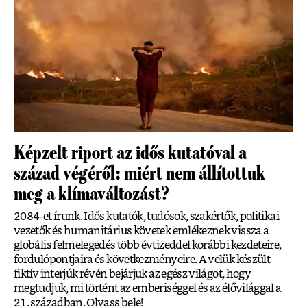
Képzelt riport az idős kutatóval a
század végéről: miért nem állítottuk
meg a klímaváltozást?
2084-et írunk. Idős kutatók, tudósok, szakértők, politikai
vezetők és humanitárius követek emlékeznek vissza a
globális felmelegedés több évtizeddel korábbi kezdeteire,
fordulópontjaira és következményeire. A velük készült
fiktív interjúk révén bejárjuk az egész világot, hogy
megtudjuk, mi történt az emberiséggel és az élővilággal a
21. században. Olvass bele!