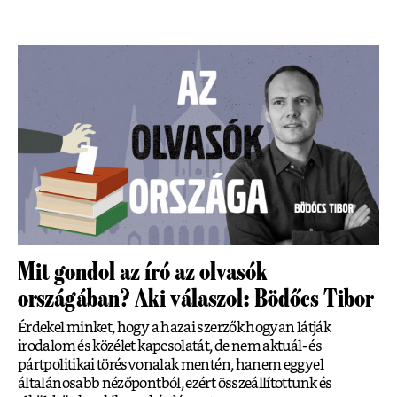
Mit gondol az író az olvasók
országában? Aki válaszol: Bödőcs Tibor
Érdekel minket, hogy a hazai szerzők hogyan látják
irodalom és közélet kapcsolatát, de nem aktuál- és
pártpolitikai törésvonalak mentén, hanem eggyel
általánosabb nézőpontból, ezért összeállítottunk és