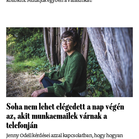
költőktől. Mutatjuk egyben a válaszokat!
Soha nem lehet elégedett a nap végén
az, akit munkaemailek várnak a
telefonján
Jenny Odell kérdései azzal kapcsolatban, hogy hogyan