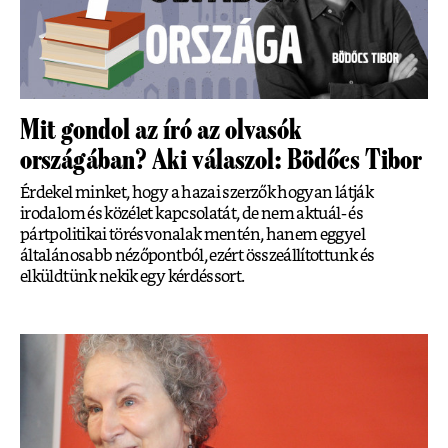
Mit gondol az író az olvasók
országában? Aki válaszol: Bödőcs Tibor
Érdekel minket, hogy a hazai szerzők hogyan látják
irodalom és közélet kapcsolatát, de nem aktuál- és
pártpolitikai törésvonalak mentén, hanem eggyel
általánosabb nézőpontból, ezért összeállítottunk és
elküldtünk nekik egy kérdéssort.