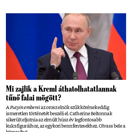
Mi zajlik a Kreml áthatolhatatlannak
tűnő falai mögött?
A
Putyin emberei
az orosz elnök szűk körének eddig
ismeretlen történetét beszéli el. Catherine Beltonnak
sikerült eljutnia az elmúlt húsz év legfontosabb
kulcsfiguráihoz, az egykori bennfentesekhez. Olvass bele a