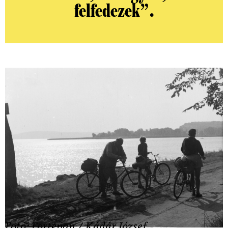
felfedezek”.
Fotó: Fortepan / Kádár József