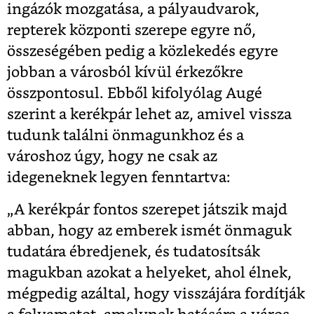
ingázók mozgatása, a pályaudvarok,
repterek központi szerepe egyre nő,
összeségében pedig a közlekedés egyre
jobban a városból kívül érkezőkre
összpontosul. Ebből kifolyólag Augé
szerint a kerékpár lehet az, amivel vissza
tudunk találni önmagunkhoz és a
városhoz úgy, hogy ne csak az
idegeneknek legyen fenntartva:
„A kerékpár fontos szerepet játszik majd
abban, hogy az emberek ismét önmaguk
tudatára ébredjenek, és tudatosítsák
magukban azokat a helyeket, ahol élnek,
mégpedig azáltal, hogy visszájára fordítják