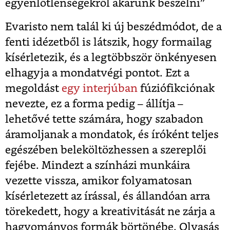
egyenlőtlenségekről akarunk beszélni”
Evaristo nem talál ki új beszédmódot, de a
fenti idézetből is látszik, hogy formailag
kísérletezik, és a legtöbbször önkényesen
elhagyja a mondatvégi pontot. Ezt a
megoldást
egy interjúban
fúziófikciónak
nevezte, ez a forma pedig – állítja –
lehetővé tette számára, hogy szabadon
áramoljanak a mondatok, és íróként teljes
egészében beleköltözhessen a szereplői
fejébe. Mindezt a színházi munkáira
vezette vissza, amikor folyamatosan
kísérletezett az írással, és állandóan arra
törekedett, hogy a kreativitását ne zárja a
hagyományos formák börtönébe. Olvasás