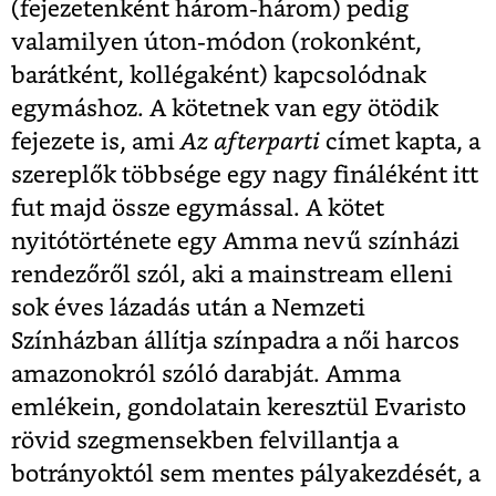
(fejezetenként három-három) pedig
valamilyen úton-módon (rokonként,
barátként, kollégaként) kapcsolódnak
egymáshoz. A kötetnek van egy ötödik
fejezete is, ami
Az afterparti
címet kapta, a
szereplők többsége egy nagy fináléként itt
fut majd össze egymással. A kötet
nyitótörténete egy Amma nevű színházi
rendezőről szól, aki a mainstream elleni
sok éves lázadás után a Nemzeti
Színházban állítja színpadra a női harcos
amazonokról szóló darabját. Amma
emlékein, gondolatain keresztül Evaristo
rövid szegmensekben felvillantja a
botrányoktól sem mentes pályakezdését, a