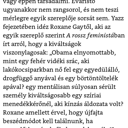
vagy éppen társadalmi. Evaristo
ugyanakkor nem rangsorol, és nem teszi
mérlegre egyik szereplője sorsát sem. Yazz
fejezetében idéz Roxane Gaytől, aki az
egyik szereplő szerint
A rossz feministá
ban
írt arról, hogy a kiváltságok
viszonylagosak: „Obama elnyomottabb,
mint egy fehér vidéki srác, aki
lakókocsiparkban nő fel egy egyedülálló,
drogfüggő anyával és egy börtöntöltelék
apával? egy mentálisan súlyosan sérült
személy kiváltságosabb egy szíriai
menedékkérőnél, aki kínzás áldozata volt?
Roxane amellett érvel, hogy újfajta
beszédmódot kell találnunk, ha