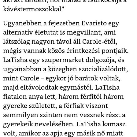
aki azt kérdezi, hol marad a zsúrkocsija a
kávéstermoszokkal”
Ugyanebben a fejezetben Evaristo egy
alternatív életutat is megvillant, ami
látszólag nagyon távol áll Carole-étől,
mégis vannak közös érintkezési pontjaik.
LaTisha egy szupermarket dolgozója, és
ugyanabban a közegben szocializálódott,
mint Carole – egykor jó barátok voltak,
majd eltávolodtak egymástól. LaTisha
fiatalon anya lett, három férfitól három
gyereke született, a férfiak viszont
semmilyen szinten nem vesznek részt a
gyerekeik nevelésében. LaTisha kamasz
volt, amikor az apja egy másik nő miatt