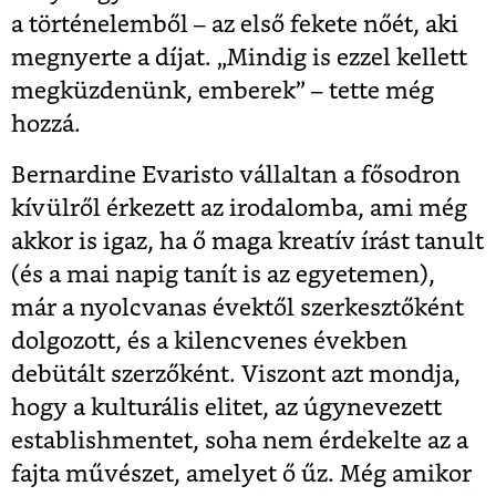
a történelemből – az első fekete nőét, aki
megnyerte a díjat. „Mindig is ezzel kellett
megküzdenünk, emberek” – tette még
hozzá.
Bernardine Evaristo vállaltan a fősodron
kívülről érkezett az irodalomba, ami még
akkor is igaz, ha ő maga kreatív írást tanult
(és a mai napig tanít is az egyetemen),
már a nyolcvanas évektől szerkesztőként
dolgozott, és a kilencvenes években
debütált szerzőként. Viszont azt mondja,
hogy a kulturális elitet, az úgynevezett
establishmentet, soha nem érdekelte az a
fajta művészet, amelyet ő űz. Még amikor