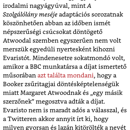
irodalmi nagyágyúval, mint
A
Szolgálólány meséje
adaptációs sorozatnak
köszönhetően abban az időben ismét
népszerűségi csúcsokat döntögető
Atwoodal szemben egyszerűen nem volt
merszük egyedüli nyertesként kihozni
Evaristót. Mindenesetre sokatmondó volt,
amikor a BBC munkatársa a díjat ismertető
műsorában
azt találta mondani
, hogy a
Booker zsűritagjai döntésképtelenségük
miatt Margaret Atwoodnak és „egy másik
szerzőnek” megosztva adták a díjat.
Evaristo nem is maradt adós a válasszal, és
a Twitteren akkor annyit írt ki, hogy
milyen gyorsan és lazán kitörölték a nevét