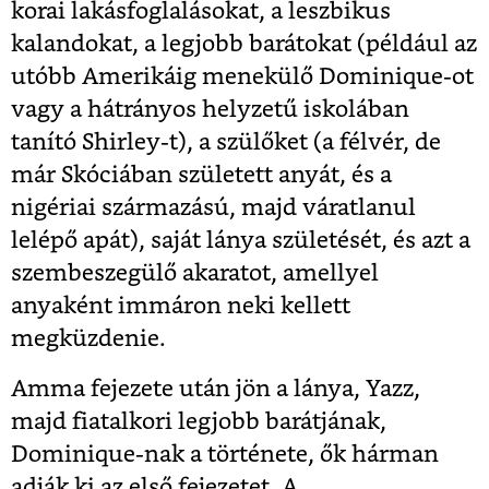
korai lakásfoglalásokat, a leszbikus
kalandokat, a legjobb barátokat (például az
utóbb Amerikáig menekülő Dominique-ot
vagy a hátrányos helyzetű iskolában
tanító Shirley-t), a szülőket (a félvér, de
már Skóciában született anyát, és a
nigériai származású, majd váratlanul
lelépő apát), saját lánya születését, és azt a
szembeszegülő akaratot, amellyel
anyaként immáron neki kellett
megküzdenie.
Amma fejezete után jön a lánya, Yazz,
majd fiatalkori legjobb barátjának,
Dominique-nak a története, ők hárman
adják ki az első fejezetet. A