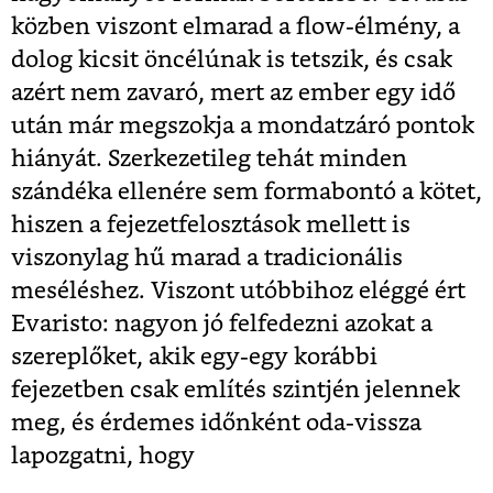
közben viszont elmarad a flow-élmény, a
dolog kicsit öncélúnak is tetszik, és csak
azért nem zavaró, mert az ember egy idő
után már megszokja a mondatzáró pontok
hiányát. Szerkezetileg tehát minden
szándéka ellenére sem formabontó a kötet,
hiszen a fejezetfelosztások mellett is
viszonylag hű marad a tradicionális
meséléshez. Viszont utóbbihoz eléggé ért
Evaristo: nagyon jó felfedezni azokat a
szereplőket, akik egy-egy korábbi
fejezetben csak említés szintjén jelennek
meg, és érdemes időnként oda-vissza
lapozgatni, hogy