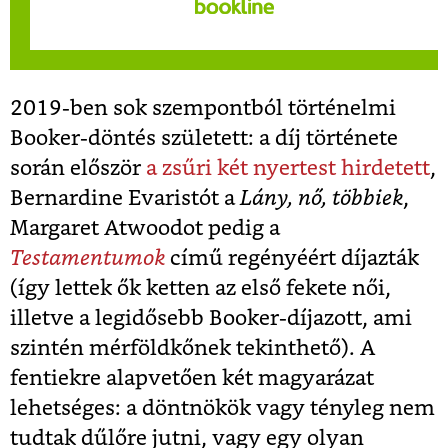
2019-ben sok szempontból történelmi
Booker-döntés született: a díj története
során először
a zsűri két nyertest hirdetett
,
Bernardine Evaristót a
Lány, nő, többiek
,
Margaret Atwoodot pedig a
Testamentumok
című regényéért díjazták
(így lettek ők ketten az első fekete női,
illetve a legidősebb Booker-díjazott, ami
szintén mérföldkőnek tekinthető). A
fentiekre alapvetően két magyarázat
lehetséges: a döntnökök vagy tényleg nem
tudtak dűlőre jutni, vagy egy olyan