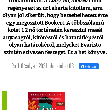
irodalomban. A
Lány, nő, többiek
című
regénye ezt az űrt akarta kitölteni, ami
olyan jól sikerült, hogy bezsebelhetett érte
egy megosztott Bookert. A többszólamú
kötet 12 nő történetén keresztül mesél
anyaságról, kitörésről és határátlépésről –
olyan határokéról, melyeket Evaristo
szintén szívesen feszeget. Ez a hét könyve.
Ruff Orsolya | 2021. december 06. |
Megosztás