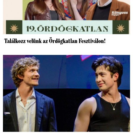
Találkozz velünk az Ördögkatlan Fesztiválon!