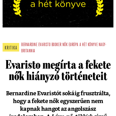
BERNARDINE EVARISTO
BOOKER
NŐK
EURÓPA
A HÉT KÖNYVE
NAGY-
KRITIKA
BRITANNIA
Evaristo megírta a fekete
nők hiányzó történeteit
Bernardine Evaristót sokáig frusztrálta,
hogy a fekete nők egyszerűen nem
kapnak hangot az angolszász