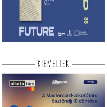
Lehet-e izgalmas egy
hagyatékfelszámolás? – Ragnar Helgi
Ólafsson: Apám könyvtára
Megmenthető-e a feledéstől mindaz, ami számunkra
értékes akkor, ha írunk róla?
KIEMELTEK