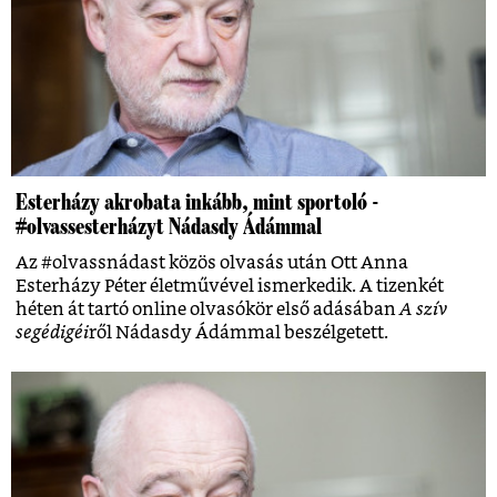
Esterházy akrobata inkább, mint sportoló -
#olvassesterházyt Nádasdy Ádámmal
Az #olvassnádast közös olvasás után Ott Anna
Esterházy Péter életművével ismerkedik. A tizenkét
héten át tartó online olvasókör első adásában
A szív
segédigéi
ről Nádasdy Ádámmal beszélgetett.