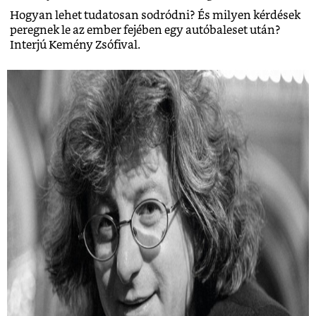
Hogyan lehet tudatosan sodródni? És milyen kérdések
peregnek le az ember fejében egy autóbaleset után?
Interjú Kemény Zsófival.
Hogyan készült Esterházy Péter legendás
Ottlik-másolata?