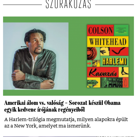
SZÓRAKOZÁS
Amerikai álom vs. valóság – Sorozat készül Obama
egyik kedvenc írójának regényeiből
A Harlem-trilógia megmutatja, milyen alapokra épült
az a New York, amelyet ma ismerünk.