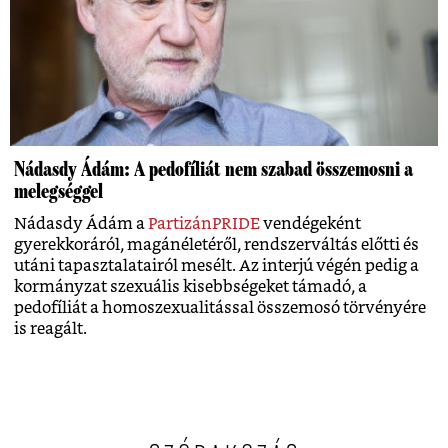
Nádasdy Ádám: A pedofíliát nem szabad összemosni a
melegséggel
Nádasdy Ádám a
PartizánPRIDE
vendégeként
gyerekkoráról, magánéletéről, rendszerváltás előtti és
utáni tapasztalatairól mesélt. Az interjú végén pedig a
kormányzat szexuális kisebbségeket támadó, a
pedofíliát a homoszexualitással összemosó törvényére
is reagált.