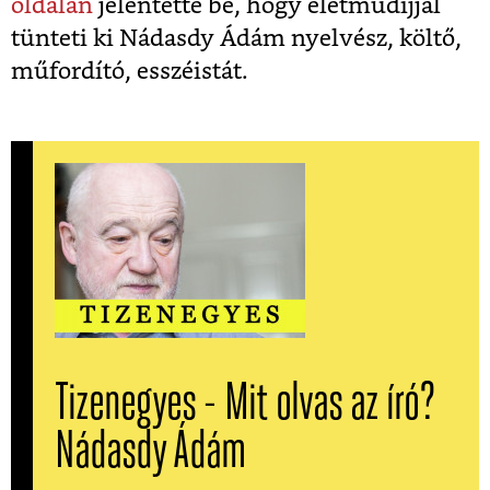
oldalán
jelentette be, hogy életműdíjjal
tünteti ki Nádasdy Ádám
nyelvész, költő,
műfordító, esszéistát.
Tizenegyes - Mit olvas az író?
Nádasdy Ádám