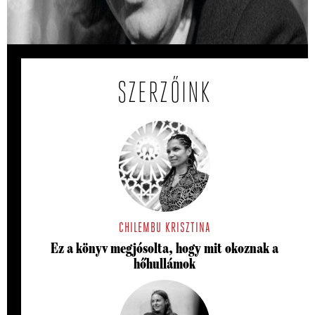
Esterházy Péter 1982-ben egy papírra lemásolta Ottlik
Géza kultikus regényét.
SZERZŐINK
CHILEMBU KRISZTINA
Ez a könyv megjósolta, hogy mit okoznak a
hőhullámok