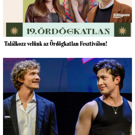
Találkozz velünk az Ördögkatlan Fesztiválon!