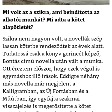
Mi volt az a szikra, ami beindította az
alkotói munkát? Mi adta a kötet
alapötletét?
Szikra nem nagyon volt, a novellák szép
lassan kötetbe rendeződtek az évek alatt.
Tudatossá csak a könyv gerincét képző,
Bontás című novella után vált a munka.
Ott éreztem először, hogy ezek végül is
egymáshoz illő írások. Eddigre néhány
más novella már megjelent a
Kalligramban, az Új Forrásban és a
Műútban, így egyfajta szakmai
visszajelzés is megerősítette a kötet