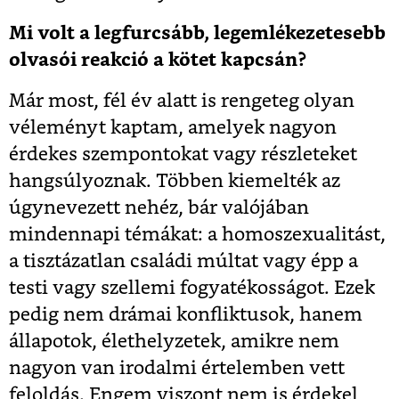
Mi volt a legfurcsább, legemlékezetesebb
olvasói reakció a kötet kapcsán?
Már most, fél év alatt is rengeteg olyan
véleményt kaptam, amelyek nagyon
érdekes szempontokat vagy részleteket
hangsúlyoznak. Többen kiemelték az
úgynevezett nehéz, bár valójában
mindennapi témákat: a homoszexualitást,
a tisztázatlan családi múltat vagy épp a
testi vagy szellemi fogyatékosságot. Ezek
pedig nem drámai konfliktusok, hanem
állapotok, élethelyzetek, amikre nem
nagyon van irodalmi értelemben vett
feloldás. Engem viszont nem is érdekel