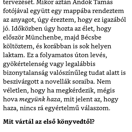
tervezését. Mikor aztán Andok Tamás
fotójával együtt egy mappába rendeztem
az anyagot, úgy éreztem, hogy ez igazából
jó. Időközben úgy hozta az élet, hogy
először Münchenbe, majd Bécsbe
költöztem, és korábban is sok helyen
laktam. Ez a folyamatos úton levés,
gyökértelenség vagy legalábbis
bizonytalanság valószínűleg tudat alatt is
beszivárgott a novellák soraiba. Nem
véletlen, hogy ha megkérdezik, mégis
hova
megyünk haza
, mit jelent az, hogy
haza, nincs rá egyértelmű válaszom.
Mit vártál az első könyvedtől?