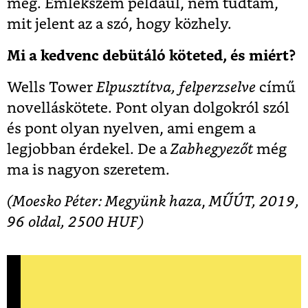
még. Emlékszem például, nem tudtam,
mit jelent az a szó, hogy közhely.
Mi a kedvenc debütáló köteted, és miért?
Wells Tower
Elpusztítva, felperzselve
című
novelláskötete. Pont olyan dolgokról szól
és pont olyan nyelven, ami engem a
legjobban érdekel. De a
Zabhegyezőt
még
ma is nagyon szeretem.
(Moesko Péter: Megyünk haza
,
MŰÚT, 2019,
96 oldal, 2500 HUF)