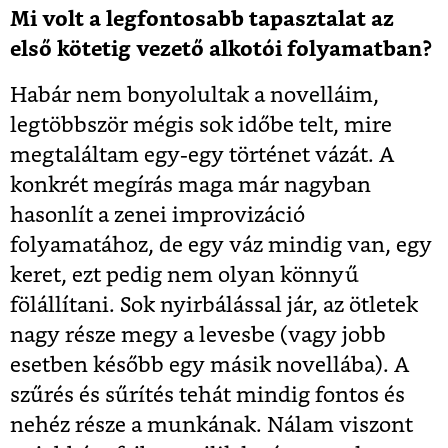
Mi volt a legfontosabb tapasztalat az
első kötetig vezető alkotói folyamatban?
Habár nem bonyolultak a novelláim,
legtöbbször mégis sok időbe telt, mire
megtaláltam egy-egy történet vázát. A
konkrét megírás maga már nagyban
hasonlít a zenei improvizáció
folyamatához, de egy váz mindig van, egy
keret, ezt pedig nem olyan könnyű
fölállítani. Sok nyirbálással jár, az ötletek
nagy része megy a levesbe (vagy jobb
esetben később egy másik novellába). A
szűrés és sűrítés tehát mindig fontos és
nehéz része a munkának. Nálam viszont