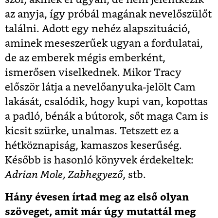
az anyja, így próbál magának nevelőszülőt
találni. Adott egy nehéz alapszituáció,
aminek meseszerűek ugyan a fordulatai,
de az emberek mégis emberként,
ismerősen viselkednek. Mikor Tracy
először látja a nevelőanyuka-jelölt Cam
lakását, csalódik, hogy kupi van, kopottas
a padló, bénák a bútorok, sőt maga Cam is
kicsit szürke, unalmas. Tetszett ez a
hétköznapiság, kamaszos keserűség.
Később is hasonló könyvek érdekeltek:
Adrian Mole, Zabhegyező
, stb.
Hány évesen írtad meg az első olyan
szöveget, amit már úgy mutattál meg