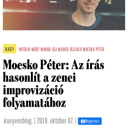
NAGY
INTERJÚ
MŰÚT
MARGÓ-DÍJ
MARGÓ-DÍJ2019
MOESKO PÉTER
Moesko Péter: Az írás
hasonlít a zenei
improvizáció
folyamatához
.konyvesblog. | 2019. október 07. |
Megosztás