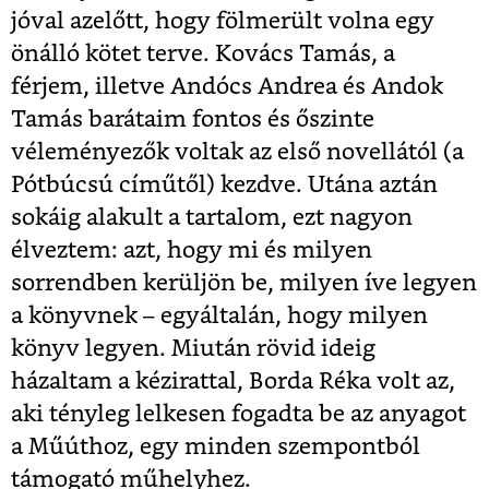
jóval azelőtt, hogy fölmerült volna egy
önálló kötet terve. Kovács Tamás, a
férjem, illetve Andócs Andrea és Andok
Tamás barátaim fontos és őszinte
véleményezők voltak az első novellától (a
Pótbúcsú címűtől) kezdve. Utána aztán
sokáig alakult a tartalom, ezt nagyon
élveztem: azt, hogy mi és milyen
sorrendben kerüljön be, milyen íve legyen
a könyvnek – egyáltalán, hogy milyen
könyv legyen. Miután rövid ideig
házaltam a kézirattal, Borda Réka volt az,
aki tényleg lelkesen fogadta be az anyagot
a Műúthoz, egy minden szempontból
támogató műhelyhez.