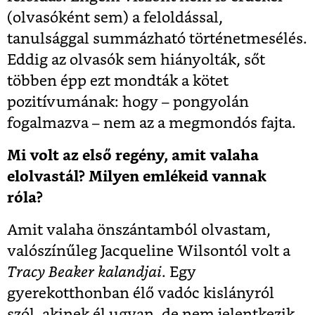
(olvasóként sem) a feloldással,
tanulsággal summázható történetmesélés.
Eddig az olvasók sem hiányolták, sőt
többen épp ezt mondták a kötet
pozitívumának: hogy – pongyolán
fogalmazva – nem az a megmondós fajta.
Mi volt az első regény, amit valaha
elolvastál? Milyen emlékeid vannak
róla?
Amit valaha önszántamból olvastam,
valószínűleg Jacqueline Wilsontól volt a
Tracy Beaker kalandjai
. Egy
gyerekotthonban élő vadóc kislányról
szól, akinek él ugyan, de nem jelentkezik