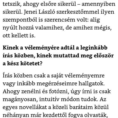
tetszik, ahogy elsőre sikerül – amennyiben
sikerül. Jenei László szerkesztőmmel ilyen
szempontból is szerencsém volt: alig
nyúlt hozzá valamihez, de amihez mégis,
ott kellett is.
Kinek a véleményére adtál a leginkább
írás közben, kinek mutattad meg először
a kész kötetet?
Írás közben csak a saját véleményemre
vagy inkább megérzéseimre hallgatok.
Ahogy zenélni és fotózni, úgy írni is csak
magányosan, intuitív módon tudok. Az
egyes novellákat a közeli barátaim közül
néhányan már kezdettől fogva olvasták,