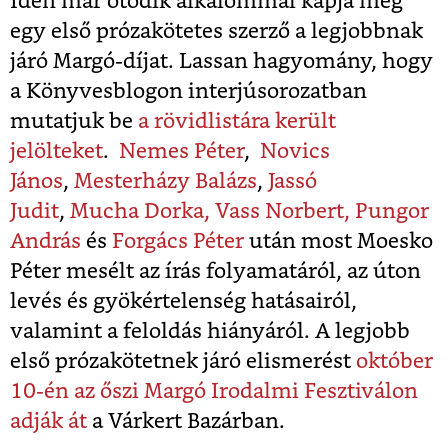
Idén már ötödik alkalommal kapja meg
egy első prózakötetes szerző a legjobbnak
járó Margó-díjat. Lassan hagyomány, hogy
a Könyvesblogon interjúsorozatban
mutatjuk be
a rövidlistára került
jelölteket
.
Nemes Péter
,
Novics
János
,
Mesterházy Balázs
,
Jassó
Judit
,
Mucha Dorka,
Vass Norbert,
Pungor
András
és
Forgács Péter
után most Moesko
Péter mesélt az írás folyamatáról, az úton
levés és gyökértelenség hatásairól,
valamint a feloldás hiányáról. A legjobb
első prózakötetnek járó elismerést
október
10-én az őszi Margó Irodalmi Fesztiválon
adják át
a Várkert Bazárban.