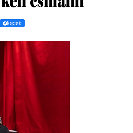
kell csinálni
Megosztás