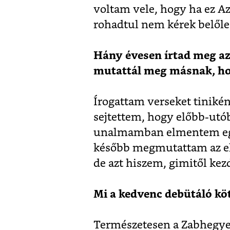
voltam vele, hogy ha ez A
rohadtul nem kérek belőle.
Hány évesen írtad meg az
mutattál meg másnak, ho
Írogattam verseket tinikén
sejtettem, hogy előbb-utó
unalmamban elmentem egy i
később megmutattam az els
de azt hiszem, gimitől kez
Mi a kedvenc debütáló köt
Természetesen a Zabhegyez