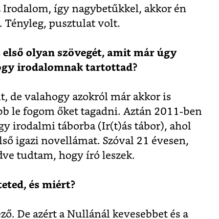
z Irodalom, így nagybetűkkel, akkor én
 Tényleg, pusztulat volt.
 első olyan szövegét, amit már úgy
gy irodalomnak tartottad?
t, de valahogy azokról már akkor is
bb le fogom őket tagadni. Aztán 2011-ben
rodalmi táborba (Ir(t)ás tábor), ahol
ő igazi novellámat. Szóval 21 évesen,
dve tudtam, hogy író leszek.
eted, és miért?
ő. De azért a Nullánál kevesebbet és a