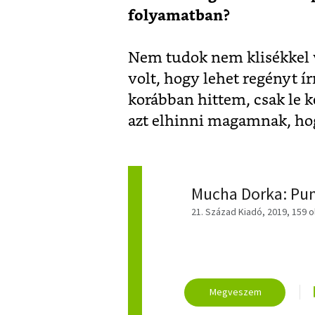
folyamatban?
Nem tudok nem klisékkel v
volt, hogy lehet regényt í
korábban hittem, csak le k
azt elhinni magamnak, hog
Mucha Dorka: Pu
21. Század Kiadó, 2019, 159 o