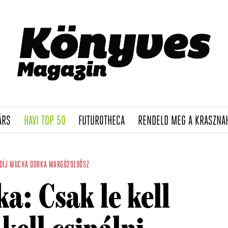
(CURRENT)
(CURRENT)
(CURRENT)
ÁRS
HAVI TOP 50
FUTUROTHECA
RENDELD MEG A KRASZNA
DÍJ
MUCHA DORKA
MARGÓ2019ŐSZ
: Csak le kell