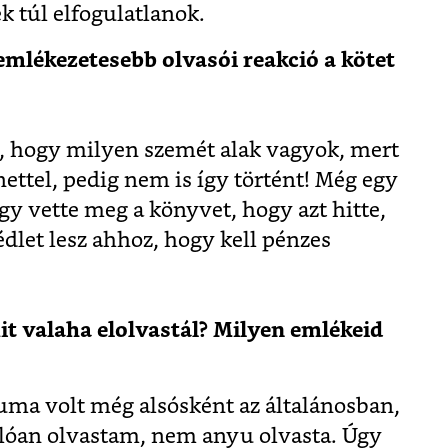
 túl elfogulatlanok.
gemlékezetesebb olvasói reakció a kötet
, hogy milyen szemét alak vagyok, mert
nettel, pedig nem is így történt! Még egy
úgy vette meg a könyvet, hogy azt hitte,
dlet lesz ahhoz, hogy kell pénzes
mit valaha elolvastál? Milyen emlékeid
ma volt még alsósként az általánosban,
llóan olvastam, nem anyu olvasta. Úgy