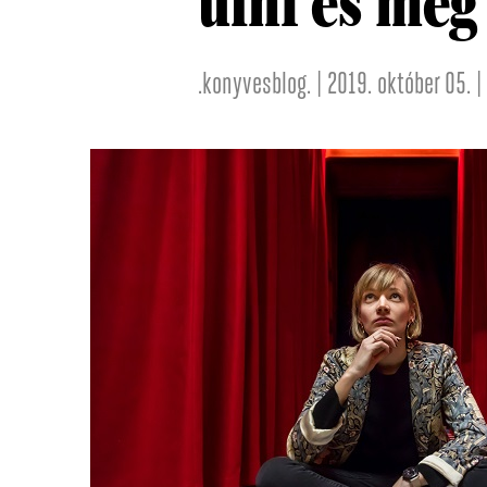
ülni és meg 
.konyvesblog. | 2019. október 05. |