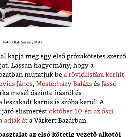
Fotó: Oláh Gergely Máté
l kapja meg egy első prózakötetes szerző
íjat. Lassan hagyomány, hogy a
ozatban mutatjuk be
a rövidlistára került
ovics János
,
Mesterházy Balázs
és
Jassó
a mesél őszinte írásról és
 leszakadt karnis is szóba kerül. A
 járó elismerést
október 10-én az őszi
 adják át
a Várkert Bazárban.
asztalat az első kötetig vezető alkotói