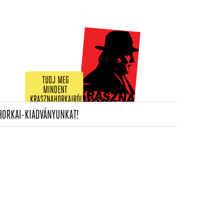
TUDJ MEG
MINDENT
KRASZNAHORKAIRÓL!
(CURRENT)
HORKAI-KIADVÁNYUNKAT!