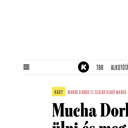
(CURRENT)
TBR
ALKOTÓT
NAGY
MARGÓ
D:BOOK
21.SZÁZAD KIADÓ
MARGÓ-
Mucha Dorka