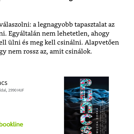
álaszolni: a legnagyobb tapasztalat az
rni. Egyáltalán nem lehetetlen, ahogy
ell ülni és meg kell csinálni. Alapvetően
y nem rossz az, amit csinálok.
ncs
ldal, 2990 HUF