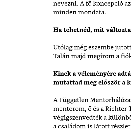
nevezni. A fő koncepció az
minden mondata.
Ha tehetnéd, mit változt
Utólag még eszembe jutott k
Talán majd megírom a fió
Kinek a véleményére adtál
mutattad meg először a k
A Független Mentorhálózat
mentorom, ő és a Richter T
végigszenvedték a különbö
a családom is látott részle