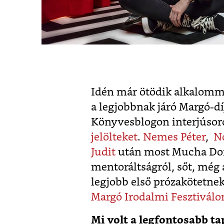
Idén már ötödik alkalomma
a legjobbnak járó Margó-d
Könyvesblogon interjúsor
jelölteket
.
Nemes Péter
,
N
Judit
után most Mucha Dork
mentoráltságról, sőt, még a
legjobb első prózakötetnek
Margó Irodalmi Fesztiválon
Mi volt a legfontosabb tap