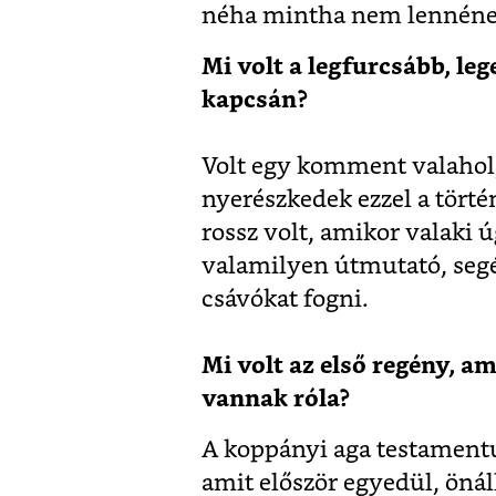
néha mintha nem lennének
Mi volt a legfurcsább, le
kapcsán?
Volt egy komment valahol
nyerészkedek ezzel a törté
rossz volt, amikor valaki 
valamilyen útmutató, segé
csávókat fogni.
Mi volt az első regény, a
vannak róla?
A koppányi aga testamentu
amit először egyedül, öná