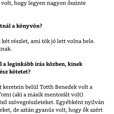
 volt, hogy legyen nagyon őszinte
atnál a könyvön?
ét részlet, ami tök jó lett volna bele.
knak.
 a leginkább írás közben, kinek
ész kötetet?
 keretein belül Totth Benedek volt a
omi (aki a másik mentorált volt)
ző szövegrészleteket. Egyébként nyilván
teket, de aztán gyanús volt, hogy ők azért