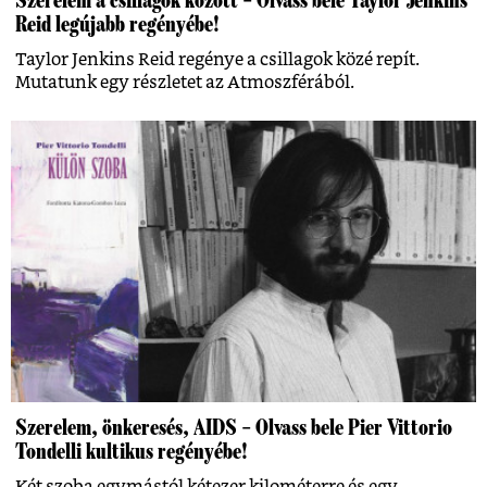
Szerelem a csillagok között – Olvass bele Taylor Jenkins
Reid legújabb regényébe!
Taylor Jenkins Reid regénye a csillagok közé repít.
Mutatunk egy részletet az Atmoszférából.
Szerelem, önkeresés, AIDS – Olvass bele Pier Vittorio
Tondelli kultikus regényébe!