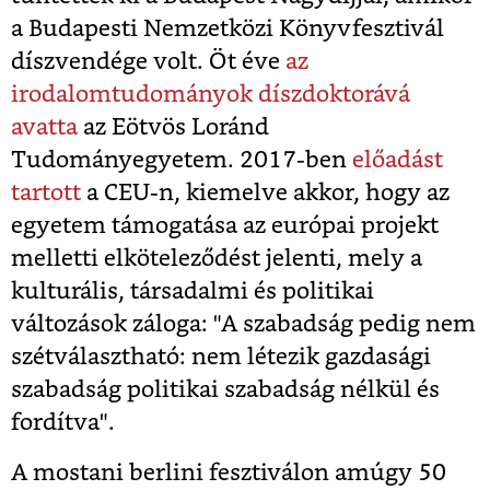
a Budapesti Nemzetközi Könyvfesztivál
díszvendége volt. Öt éve
az
irodalomtudományok díszdoktorává
avatta
az Eötvös Loránd
Tudományegyetem. 2017-ben
előadást
tartott
a CEU-n, kiemelve akkor, hogy
az
egyetem támogatása az európai projekt
melletti elköteleződést jelenti, mely a
kulturális, társadalmi és politikai
változások záloga: "A szabadság pedig nem
szétválasztható: nem létezik gazdasági
szabadság politikai szabadság nélkül és
fordítva".
A mostani berlini fesztiválon amúgy 50