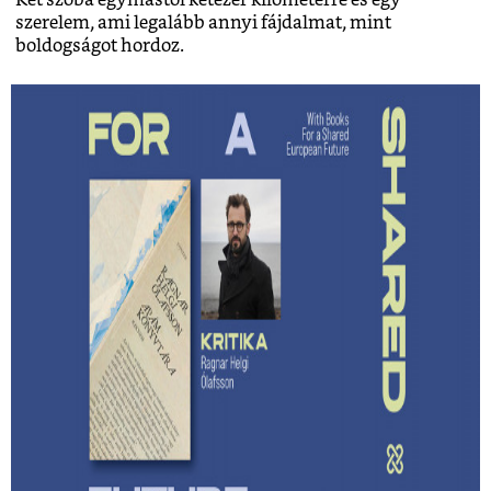
Két szoba egymástól kétezer kilométerre és egy
szerelem, ami legalább annyi fájdalmat, mint
boldogságot hordoz.
Lehet-e izgalmas egy
hagyatékfelszámolás? – Ragnar Helgi
Ólafsson: Apám könyvtára