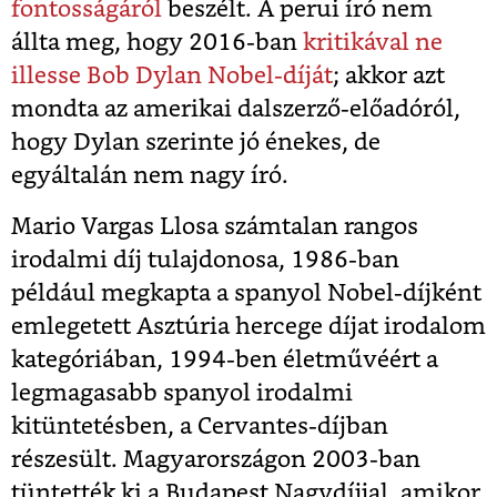
fontosságáról
beszélt. A perui író nem
állta meg, hogy 2016-ban
kritikával ne
illesse Bob Dylan Nobel-díját
; akkor azt
mondta az amerikai dalszerző-előadóról,
hogy Dylan szerinte jó énekes, de
egyáltalán nem nagy író.
Mario Vargas Llosa számtalan rangos
irodalmi díj tulajdonosa, 1986-ban
például megkapta a spanyol Nobel-díjként
emlegetett Asztúria hercege díjat irodalom
kategóriában, 1994-ben életművéért a
legmagasabb spanyol irodalmi
kitüntetésben, a Cervantes-díjban
részesült. Magyarországon 2003-ban
tüntették ki a Budapest Nagydíjjal, amikor