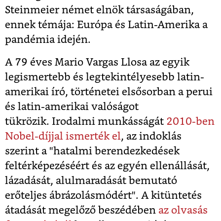
Steinmeier német elnök társaságában,
ennek témája: Európa és Latin-Amerika a
pandémia idején.
A 79 éves Mario Vargas Llosa az egyik
legismertebb és legtekintélyesebb latin-
amerikai író, történetei elsősorban a perui
és latin-amerikai valóságot
tükrözik. Irodalmi munkásságát
2010-ben
Nobel-díjjal ismerték el
, az indoklás
szerint a "hatalmi berendezkedések
feltérképezéséért és az egyén ellenállását,
lázadását, alulmaradását bemutató
erőteljes ábrázolásmódért". A kitüntetés
átadását megelőző beszédében
az olvasás