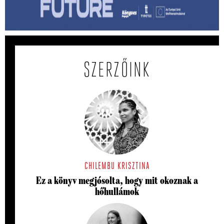
Megmenthető-e a feledéstől mindaz, ami számunkra
értékes akkor, ha írunk róla?
SZERZŐINK
CHILEMBU KRISZTINA
Ez a könyv megjósolta, hogy mit okoznak a
hőhullámok