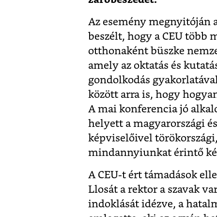
Az esemény megnyitóján a 
beszélt, hogy a CEU több 
otthonaként büszke nemze
amely az oktatás és kutatás
gondolkodás gyakorlatával 
között arra is, hogy hogy
A mai konferencia jó alka
helyett a magyarországi és 
képviselőivel törökország
mindannyiunkat érintő ké
A CEU-t ért támadások elle
Llosát a rektor a szavak va
indoklását idézve, a hata