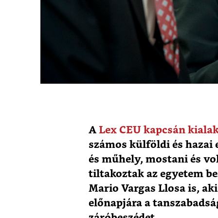
A
Lex CEU kapcsán kialak
számos külföldi és hazai
és műhely, mostani és vol
tiltakoztak az egyetem be
Mario Vargas Llosa is, a
előnapjára a tanszabadsá
záróbeszédet.