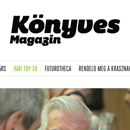
(CURRENT)
(CURRENT)
(CURRENT)
ÁRS
HAVI TOP 50
FUTUROTHECA
RENDELD MEG A KRASZNA