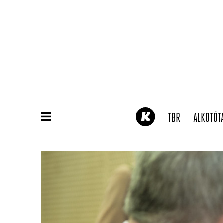
(CURRENT)
TBR
ALKOTÓT