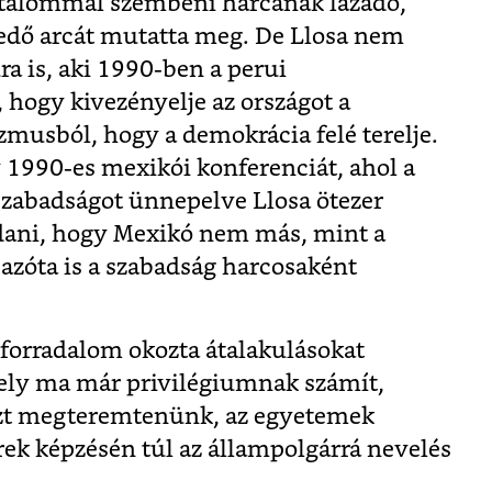
atalommal szembeni harcának lázadó,
edő arcát mutatta meg. De Llosa nem
ra is, aki 1990-ben a perui
, hogy kivezényelje az országot a
usból, hogy a demokrácia felé terelje.
y 1990-es mexikói konferenciát, ahol a
zabadságot ünnepelve Llosa ötezer
dani, hogy Mexikó nem más, mint a
t azóta is a szabadság harcosaként
i forradalom okozta átalakulásokat
ly ma már privilégiumnak számít,
zt megteremtenünk, az egyetemek
rek képzésén túl az állampolgárrá nevelés