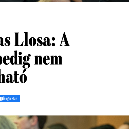
as Llosa: A
pedig nem
ható
Megosztás