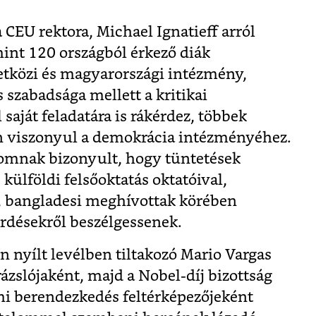
CEU rektora, Michael Ignatieff arról
mint 120 országból érkező diák
tközi és magyarországi intézmény,
 szabadsága mellett a kritikai
saját feladatára is rákérdez, többek
an viszonyul a demokrácia intézményéhez.
lomnak bizonyult, hogy tüntetések
külföldi felsőoktatás oktatóival,
i, bangladesi meghívottak körében
rdésekről beszélgessenek.
n nyílt levélben tiltakozó Mario Vargas
rázslójaként, majd a Nobel-díj bizottság
lmi berendezkedés feltérképezőjeként