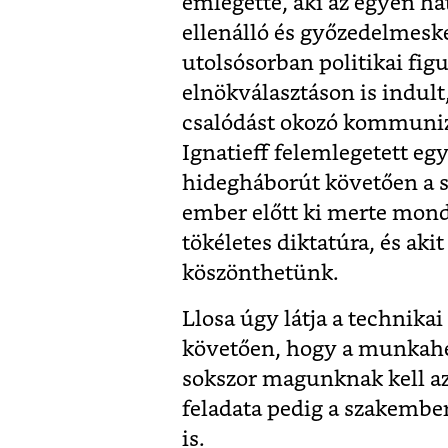
emlegette, aki az egyén h
ellenálló és győzedelmesk
utolsósorban politikai figu
elnökválasztáson is indult
csalódást okozó kommunizm
Ignatieff felemlegetett eg
hidegháborút követően a s
ember előtt ki merte mon
tökéletes diktatúra, és aki
köszönthetünk.
Llosa úgy látja a technika
követően, hogy a munkahe
sokszor magunknak kell a
feladata pedig a szakembe
is.