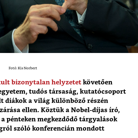
Fotó: Kis Norbert
ult bizonytalan helyzetet
követően
 egyetem, tudós társaság, kutatócsoport
t diákok a világ különböző részén
zárása ellen. Köztük a Nobel-díjas író,
ki a pénteken megkezdődő tárgyalások
gról szóló konferencián mondott