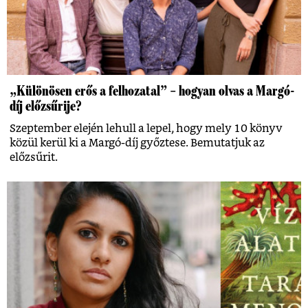
„Különösen erős a felhozatal” – hogyan olvas a Margó-
díj előzsűrije?
Szeptember elején lehull a lepel, hogy mely 10 könyv
közül kerül ki a Margó-díj győztese. Bemutatjuk az
előzsűrit.