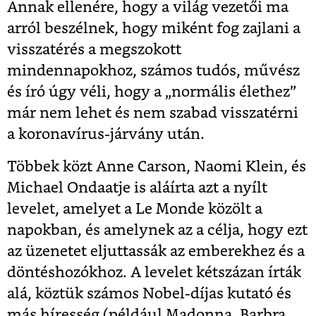
Annak ellenére, hogy a világ vezetői ma
arról beszélnek, hogy miként fog zajlani a
visszatérés a megszokott
mindennapokhoz, számos tudós, művész
és író úgy véli, hogy a „normális élethez”
már nem lehet és nem szabad visszatérni
a koronavírus-járvány után.
Többek közt Anne Carson, Naomi Klein, és
Michael Ondaatje is aláírta azt a nyílt
levelet, amelyet a Le Monde közölt a
napokban, és amelynek az a célja, hogy ezt
az üzenetet eljuttassák az emberekhez és a
döntéshozókhoz. A levelet kétszázan írták
alá, köztük számos Nobel-díjas kutató és
más híresség (például Madonna, Barbra