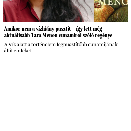
Amikor nem a vízhiány pusztít – így lett még
aktuálisabb Tara Menon cunamiról szóló regénye
A Víz alatt a történelem legpusztítóbb cunamijának
állít emléket.