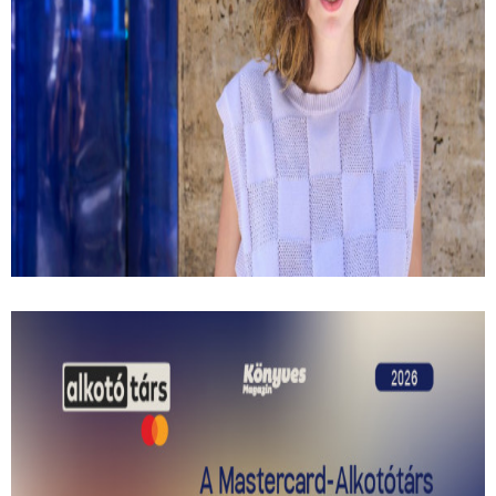
Kemény Zsófi: Most már mindent
megbántam
Hogyan lehet tudatosan sodródni? És milyen kérdések
peregnek le az ember fejében egy autóbaleset után?
Interjú Kemény Zsófival.