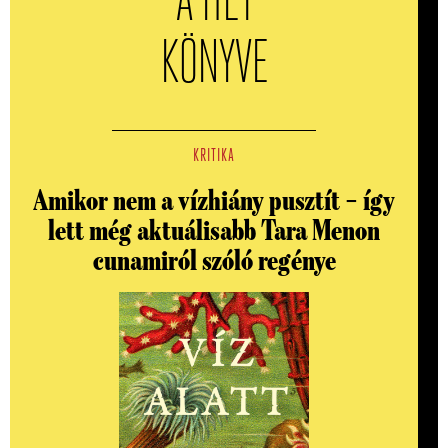
A HÉT
KÖNYVE
KRITIKA
Amikor nem a vízhiány pusztít – így
lett még aktuálisabb Tara Menon
cunamiról szóló regénye