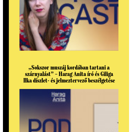
„Sokszor muszáj kordában tartani a
szárnyalást” – Harag Anita író és Giliga
Ilka díszlet- és jelmeztervező beszélgetése