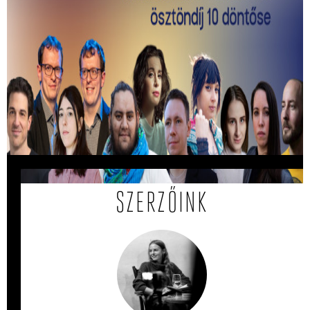
Kiválasztották a 2026-os Mastercard -
Alkotótárs ösztöndíj 10 döntősét!
Közülük kerül ki a két győztes.
SZERZŐINK