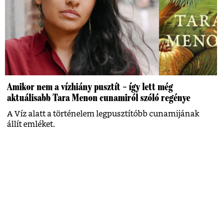
Amikor nem a vízhiány pusztít – így lett még
aktuálisabb Tara Menon cunamiról szóló regénye
A Víz alatt a történelem legpusztítóbb cunamijának
állít emléket.