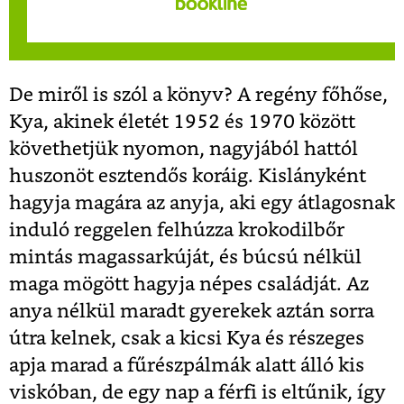
De miről is szól a könyv? A regény főhőse,
Kya, akinek életét 1952 és 1970 között
követhetjük nyomon, nagyjából hattól
huszonöt esztendős koráig. Kislányként
hagyja magára az anyja, aki egy átlagosnak
induló reggelen felhúzza krokodilbőr
mintás magassarkúját, és búcsú nélkül
maga mögött hagyja népes családját. Az
anya nélkül maradt gyerekek aztán sorra
útra kelnek, csak a kicsi Kya és részeges
apja marad a fűrészpálmák alatt álló kis
viskóban, de egy nap a férfi is eltűnik, így