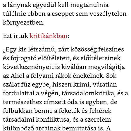
a lánynak egyedül kell megtanulnia
túlélnie ebben a cseppet sem veszélytelen
környezetben.
Ezt írtuk
kritikánkban
:
„Egy kis létszámú, zárt közösség felszínes
és fojtogató előítéleteit, és előítéleteinek
következményeit is kiválóan megvilágítja
az Ahol a folyami rákok énekelnek. Sok
szálat fűz egybe, hiszen krimi, váratlan
fordulattal a végén, társadalomkritika, és a
természethez címzett óda is egyben, de
felbukkan benne a feketék és fehérek
társadalmi konfliktusa, és a szerelem
különböző arcainak bemutatása is. A