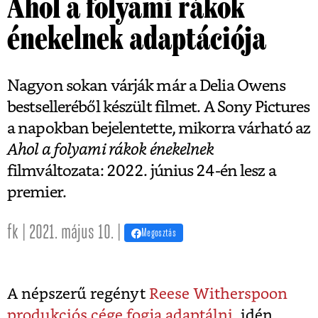
Ahol a folyami rákok
énekelnek adaptációja
Nagyon sokan várják már a Delia Owens
bestselleréből készült filmet. A Sony Pictures
a napokban bejelentette, mikorra várható az
Ahol a folyami rákok énekelnek
filmváltozata: 2022. június 24-én lesz a
premier.
fk | 2021. május 10. |
Megosztás
A népszerű regényt
Reese Witherspoon
produkciós cége fogja adaptálni
, idén