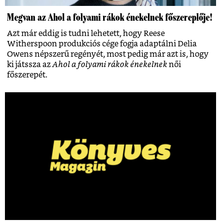
Megvan az Ahol a folyami rákok énekelnek főszereplője!
Azt már eddig is tudni lehetett, hogy Reese
Witherspoon produkciós cége fogja adaptálni Delia
Owens népszerű regényét, most pedig már azt is, hogy
ki játssza az
Ahol a folyami rákok énekelnek
női
főszerepét.