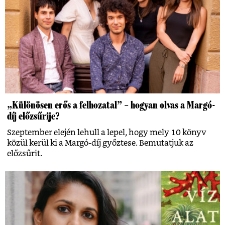
„Különösen erős a felhozatal” – hogyan olvas a Margó-
díj előzsűrije?
Szeptember elején lehull a lepel, hogy mely 10 könyv
közül kerül ki a Margó-díj győztese. Bemutatjuk az
előzsűrit.