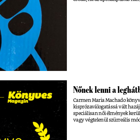
Nőnek lenni a leghá
Carmen Maria Machado könyve 
kisprózaválogatássá vált hazá
speciálisan női élmények kerül
vagy végtelenül szürreális mó