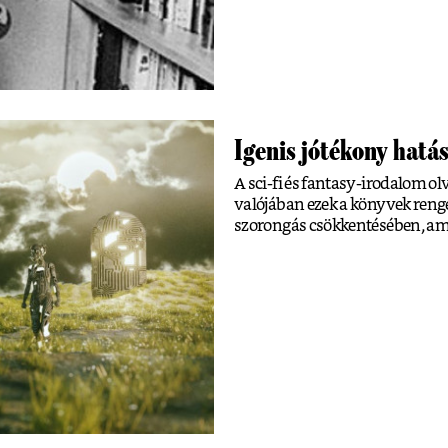
Igenis jótékony hatás
A sci-fi és fantasy-irodalom 
valójában ezek a könyvek renget
szorongás csökkentésében, ami