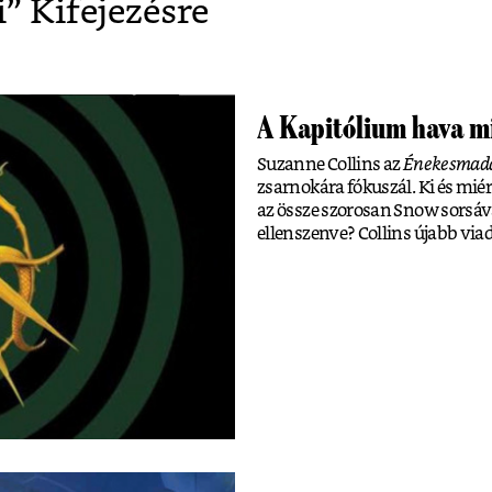
i
” Kifejezésre
A Kapitólium hava m
Suzanne Collins az
Énekesmadar
zsarnokára fókuszál. Ki és miér
az össze szorosan Snow sorsáva
ellenszenve? Collins újabb viad