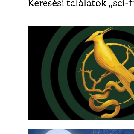
Keresési találatok „
sci-f