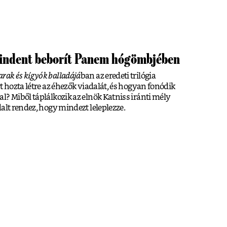
indent beborít Panem hógömbjében
ak és kígyók balladájá
ban az eredeti trilógia
t hozta létre az éhezők viadalát, és hogyan fonódik
l? Miből táplálkozik az elnök Katniss iránti mély
alt rendez, hogy mindezt leleplezze.