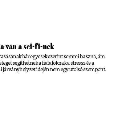
a van a sci-fi-nek
olvasásának bár egyesek szerint semmi haszna, ám
eget segíthetnek a fiataloknak a stressz és a
 járványhelyzet idején nem egy utolsó szempont.