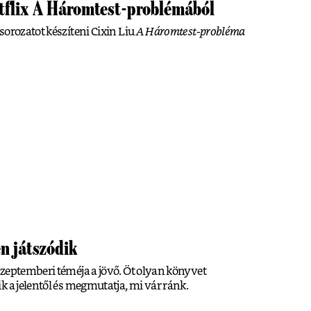
etflix A Háromtest-problémából
sorozatot készíteni Cixin Liu
A Háromtest-probléma
n játszódik
zeptemberi téméja a jövő. Öt olyan könyvet
k a jelentől és megmutatja, mi vár ránk.