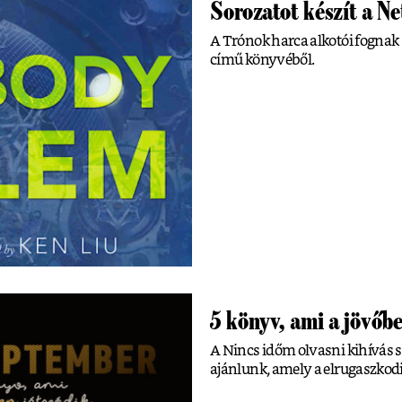
Sorozatot készít a N
A Trónok harca alkotói fognak 
című könyvéből.
5 könyv, ami a jövőbe
A Nincs időm olvasni kihívás s
ajánlunk, amely a elrugaszkodi