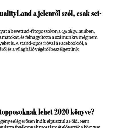
lityLand a jelenről szól, csak sci-
at a bevett sci-fi toposzokon a
QualityLand
ben,
lyamatokat, és felnagyította a számunkra még nem
et is. A stand-upos íróval a Facebookról, a
éről és a világháló végéről beszélgettünk.
stopposoknak lehet 2020 könyve?
nye elég erősen indít: elpusztul a Föld. Nem
gulatra fogékonyak most ismét elővették a könyvet.