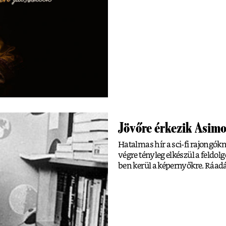
Jövőre érkezik Asimo
Hatalmas hír a sci-fi rajongó
végre tényleg elkészül a feldolg
ben kerül a képernyőkre. Ráadá