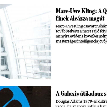
Marc-Uwe Kling: A Qua
finek álcázza magát
Marc-Uwe Kling csavart néhány
továbbtekerte a most zajló fo
annyira evidens következmények
mesterséges intelligencia jövőj
A Galaxis útikalauz 
Douglas Adams 1979-es kultregé
csoda, ha az apokaliptikus han