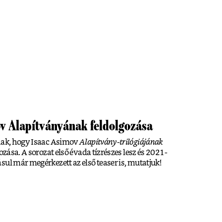
v Alapítványának feldolgozása
knak, hogy Isaac Asimov
Alapítvány-trilógiájának
ozása. A sorozat első évada tízrészes lesz és 2021-
sul már megérkezett az első teaser is, mutatjuk!