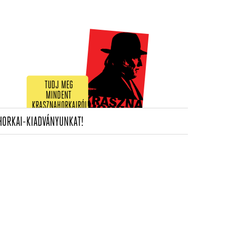
TUDJ MEG
MINDENT
KRASZNAHORKAIRÓL!
(CURRENT)
HORKAI-KIADVÁNYUNKAT!