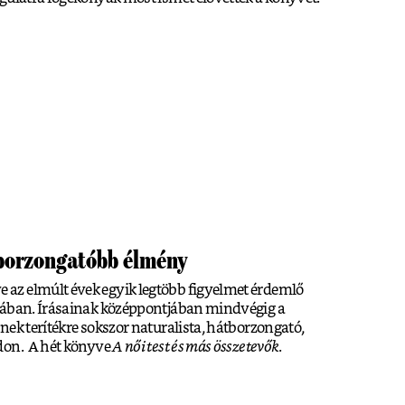
tborzongatóbb élmény
az elmúlt évek egyik legtöbb figyelmet érdemlő
jában. Írásainak középpontjában mindvégig a
nek terítékre sokszor naturalista, hátborzongató,
don. A hét könyve
A női test és más összetevők
.