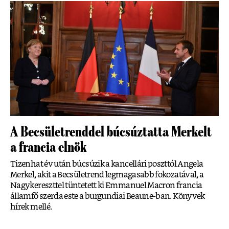
A Becsületrenddel búcsúztatta Merkelt
a francia elnök
Tizenhat év után búcsúzik a kancellári poszttól Angela
Merkel, akit a Becsületrend legmagasabb fokozatával, a
Nagykereszttel tüntetett ki Emmanuel Macron francia
államfő szerda este a burgundiai Beaune-ban. Könyvek
hírek mellé.