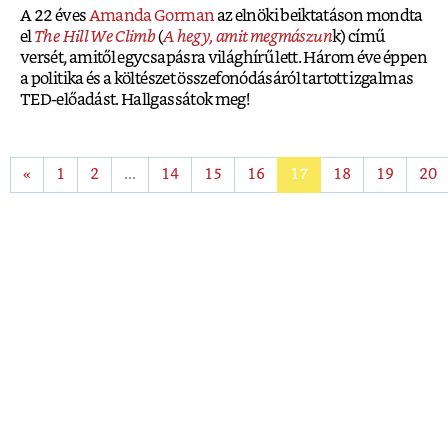
A 22 éves
Amanda Gorman
az elnöki beiktatáson mondta
el
The Hill We Climb
(
A hegy, amit megmászun
k) című
versét, amitől egycsapásra világhírű lett. Három éve éppen
a politika és a költészet összefonódásáról tartott izgalmas
TED-előadást. Hallgassátok meg!
«
1
2
...
14
15
16
17
18
19
20