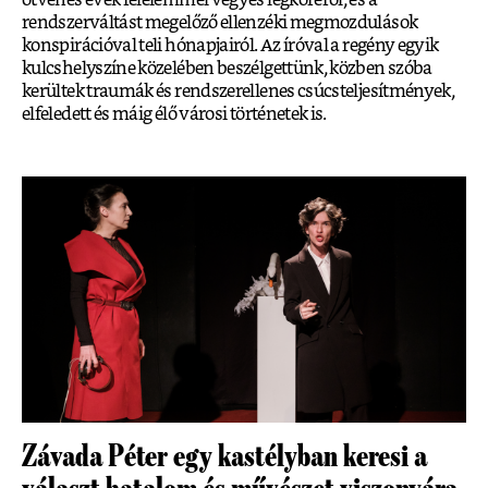
ötvenes évek félelemmel vegyes légköréről, és a
rendszerváltást megelőző ellenzéki megmozdulások
konspirációval teli hónapjairól. Az íróval a regény egyik
kulcshelyszíne közelében beszélgettünk, közben szóba
kerültek traumák és rendszerellenes csúcsteljesítmények,
elfeledett és máig élő városi történetek is.
Závada Péter egy kastélyban keresi a