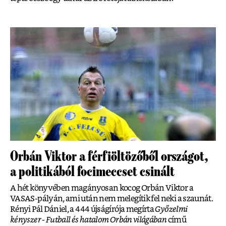
Orbán Viktor a férfiöltözőből országot,
a politikából focimeccset csinált
A hét könyvében magányosan kocog Orbán Viktor a
VASAS-pályán, ami után nem melegítik fel neki a szaunát.
Rényi Pál Dániel, a 444 újságírója megírta
Győzelmi
kényszer - Futball és hatalom Orbán világában
című