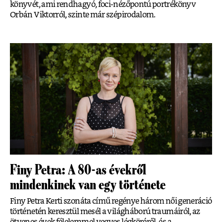
könyvét, ami rendhagyó, foci-nézőpontú portrékönyv
Orbán Viktorról, szinte már szépirodalom.
Finy Petra: A 80-as évekről
mindenkinek van egy története
Finy Petra Kerti szonáta című regénye három női generáció
történetén keresztül mesél a világháború traumáiról, az