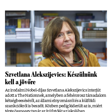
Szvetlana Alekszijevics: Készülnünk
kell a jövőre
Az irodalmi Nobel-díjas Szvetlana Alekszijevics interjút
adott a The Nationnek, amelyben a fehérorosz társadalom
kétségbeeséséről, az állami elnyomásról és a külföldi
szankciókról is beszélt. Közben pedig kiderült az is, miért
tépte össze egy tanár az író fotóját az iskolában.