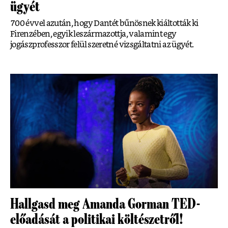
ügyét
700 évvel azután, hogy Dantét bűnösnek kiáltották ki
Firenzében, egyik leszármazottja, valamint egy
jogászprofesszor felül szeretné vizsgáltatni az ügyét.
Hallgasd meg Amanda Gorman TED-
előadását a politikai költészetről!