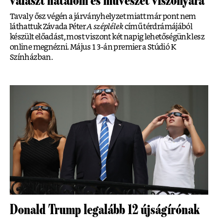
választ hatalom és művészet viszonyára
Tavaly ősz végén a járványhelyzet miatt már pont nem
láthattuk Závada Péter
A széplélek
című térdrámájából
készült előadást, most viszont két napig lehetőségünk lesz
online megnézni. Május 13-án premier a Stúdió K
Színházban.
Donald Trump legalább 12 újságírónak