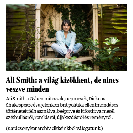
Ali Smith: a világ kizökkent, de nincs
veszve minden
Ali Smith a
Tél
ben mítoszok, népmesék, Dickens,
Shakespeare és a jelenkori brit politika ellentmondásos
történeteit felhasználva, beépítve és kifordítva mesél
széthullásról, romlásról, újjákezdésről és reményről.
(Karácsonykor archív cikkeinkből válogatunk.)