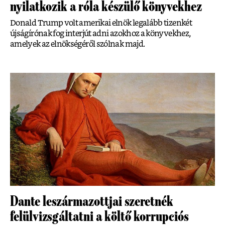
nyilatkozik a róla készülő könyvekhez
Donald Trump volt amerikai elnök legalább tizenkét
újságírónak fog interjút adni azokhoz a könyvekhez,
amelyek az elnökségéről szólnak majd.
Dante leszármazottjai szeretnék
felülvizsgáltatni a költő korrupciós