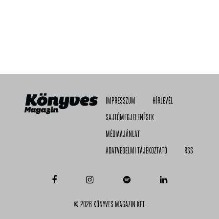
IMPRESSZUM
HÍRLEVÉL
SAJTÓMEGJELENÉSEK
MÉDIAAJÁNLAT
ADATVÉDELMI TÁJÉKOZTATÓ
RSS
© 2026 KÖNYVES MAGAZIN KFT.