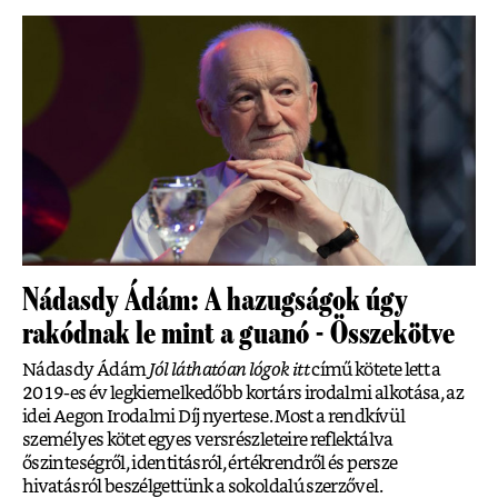
Nádasdy Ádám: A hazugságok úgy
rakódnak le mint a guanó - Összekötve
Nádasdy Ádám
Jól láthatóan lógok itt
című kötete lett a
2019-es év legkiemelkedőbb kortárs irodalmi alkotása, az
idei Aegon Irodalmi Díj nyertese. Most a rendkívül
személyes kötet egyes versrészleteire reflektálva
őszinteségről, identitásról, értékrendről és persze
hivatásról beszélgettünk a sokoldalú szerzővel.