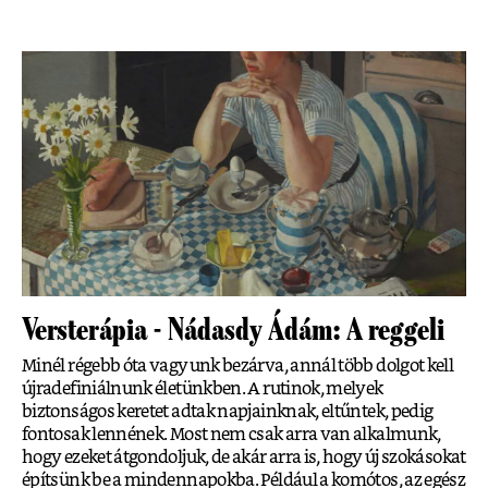
Versterápia - Nádasdy Ádám: A reggeli
Minél régebb óta vagyunk bezárva, annál több dolgot kell
újradefiniálnunk életünkben. A rutinok, melyek
biztonságos keretet adtak napjainknak, eltűntek, pedig
fontosak lennének. Most nem csak arra van alkalmunk,
hogy ezeket átgondoljuk, de akár arra is, hogy új szokásokat
építsünk be a mindennapokba. Például a komótos, az egész