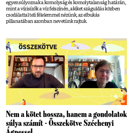
egyensúlyoznak a komolyság és komolytalanság határán,
mint a vízisízők a víz felszínén, akiket száguldás közben
csodálattal teli félelemmel nézünk, az elbukás
pillanatában azonban nevetünk rajtuk.
Nem a kötet hossza, hanem a gondolatok
súlya számít - Összekötve Széchenyi
Ágnessel