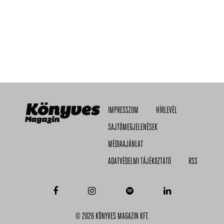
IMPRESSZUM
HÍRLEVÉL
SAJTÓMEGJELENÉSEK
MÉDIAAJÁNLAT
ADATVÉDELMI TÁJÉKOZTATÓ
RSS
© 2026 KÖNYVES MAGAZIN KFT.