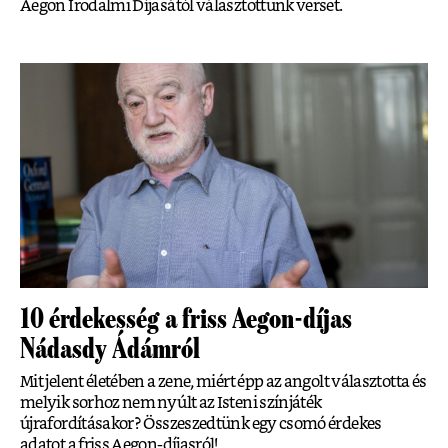
Aegon Irodalmi Díjasától választottunk verset.
10 érdekesség a friss Aegon-díjas
Nádasdy Ádámról
Mit jelent életében a zene, miért épp az angolt választotta és
melyik sorhoz nem nyúlt az Isteni színjáték
újrafordításakor? Összeszedtünk egy csomó érdekes
adatot a friss Aegon-díjasról!