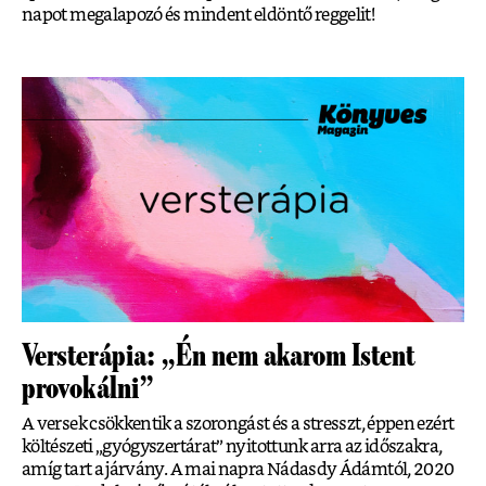
napot megalapozó és mindent eldöntő reggelit!
Versterápia: „Én nem akarom Istent
provokálni”
A versek csökkentik a szorongást és a stresszt, éppen ezért
költészeti „gyógyszertárat” nyitottunk arra az időszakra,
amíg tart a járvány. A mai napra Nádasdy Ádámtól, 2020