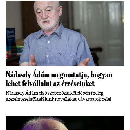
Nádasdy Ádám megmutatja, hogyan
lehet felvállalni az érzéseinket
Nádasdy Ádám első szépprózai kötetében meleg
szerelmesekről találunk novellákat. Olvassatok bele!