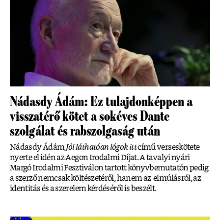
Nádasdy Ádám: Ez tulajdonképpen a
visszatérő kötet a sokéves Dante
szolgálat és rabszolgaság után
Nádasdy Ádám
Jól láthatóan lógok itt
című verseskötete
nyerte el idén az Aegon Irodalmi Díjat. A tavalyi nyári
Margó Irodalmi Fesztiválon tartott könyvbemutatón pedig
a szerző nemcsak költészetéről, hanem az elmúlásról, az
identitás és a szerelem kérdéséről is beszélt.