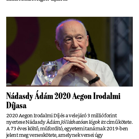
Nádasdy Ádám 2020 Aegon Irodalmi
Díjasa
2020 Aegon Irodalmi Díj és a vele járó 3 millió forint
nyertese Nádasdy Ádám
Jól láthatóan lógok itt
című kötete.
A 73 éves költő, műfordító, egyetemi tanárnak 2019-ben
jelent meg verseskötete, amelynek versei úgy