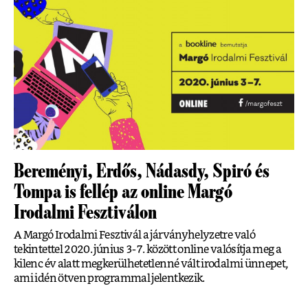
Bereményi, Erdős, Nádasdy, Spiró és
Tompa is fellép az online Margó
Irodalmi Fesztiválon
A Margó Irodalmi Fesztivál a járványhelyzetre való
tekintettel 2020. június 3-7. között online valósítja meg a
kilenc év alatt megkerülhetetlenné vált irodalmi ünnepet,
ami idén ötven programmal jelentkezik.