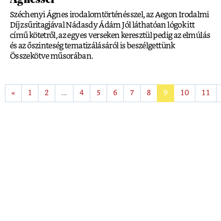
Széchenyi Ágnes irodalomtörténésszel, az Aegon Irodalmi
Díj zsűritagjával Nádasdy Ádám Jól láthatóan lógok itt
című kötetről, az egyes verseken keresztül pedig az elmúlás
és az őszinteség tematizálásáról is beszélgettünk
Összekötve műsorában.
«
1
2
...
4
5
6
7
8
9
10
11