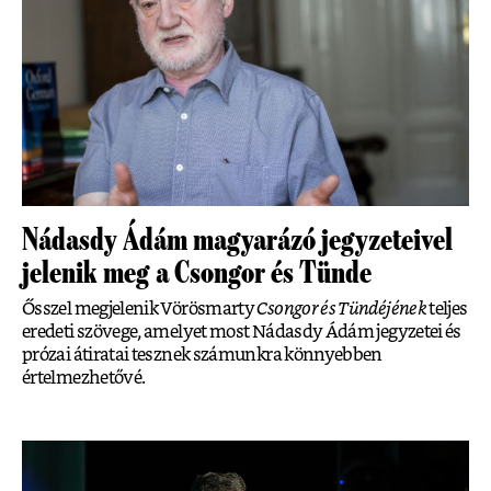
Nádasdy Ádám magyarázó jegyzeteivel
jelenik meg a Csongor és Tünde
Ősszel megjelenik Vörösmarty
Csongor és Tündéjének
teljes
eredeti szövege, amelyet most Nádasdy Ádám jegyzetei és
prózai átiratai tesznek számunkra könnyebben
értelmezhetővé.