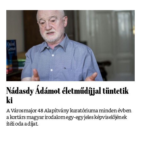
Nádasdy Ádámot életműdíjjal tüntetik
ki
A Városmajor 48 Alapítvány kuratóriuma minden évben
a kortárs magyar irodalom egy-egy jeles képviselőjének
ítéli oda a díjat.