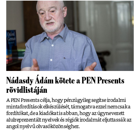
Nádasdy Ádám kötete a PEN Presents
rövidlistáján
A PEN Presents célja, hogy pénzügyileg segítse irodalmi
mintafordítások elkészülését, támogatva ezzel nemcsak a
fordítókat, de a kiadókat is abban, hogy az úgynevezett
alulreprezentált nyelvek és régiók irodalmát eljuttassák az
angol nyelvű olvasóközönséghez.