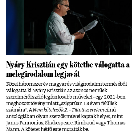
Nyáry Krisztián egy kötetbe válogatta a
melegirodalom legjavát
Közel háromezer év magyar és világirodalmi terméséből
válogatta ki Nyáry Krisztián az azonos neműek
szerelméről szóló legfontosabb műveket - egy 2021-ben
meghozott tövény miatt „szigorúan 18 éven felüliek
számára”. A
Nem kötelezők 2. - Tiltott szerelem
című
antológiában olyan szerzők művei kaptak helyet, mint
Janus Pannonius, Shakespeare, Rimbaud vagy Thomas
Mann. A kötetet hétfő este mutatták be.