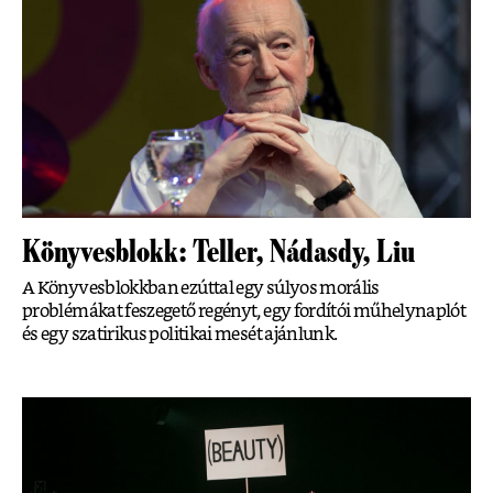
Könyvesblokk: Teller, Nádasdy, Liu
A Könyvesblokkban ezúttal egy súlyos morális
problémákat feszegető regényt, egy fordítói műhelynaplót
és egy szatirikus politikai mesét ajánlunk.