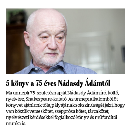
5 könyv a 75 éves Nádasdy Ádámtól
Ma ünnepli 75. születésnapját Nádasdy Ádám író, költő,
nyelvész, Shakespeare-kutató. Az ünnepi alkalomból öt
könyvet ajánlunk tőle, pályájának sokszínűségét jelzi, hogy
van köztük verseskötet, széppróza kötet, tárcakötet,
nyelvészeti kérdésekkel foglalkozó könyv és műfordítói
munka is.