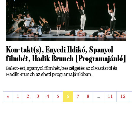
Kon-takt(s), Enyedi Ildikó, Spanyol
filmhét, Hadik Brunch [Programajánló]
Balett-est, spanyol filmhét, beszélgetés az olvasásról és
Hadik Brunch az eheti programajánlóban.
«
1
2
3
4
5
6
7
8
...
11
12