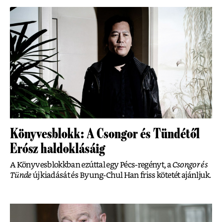
Könyvesblokk: A Csongor és Tündétől
Erósz haldoklásáig
A Könyvesblokkban ezúttal egy Pécs-regényt, a
Csongor és
Tünde
új kiadását és Byung-Chul Han friss kötetét ajánljuk.