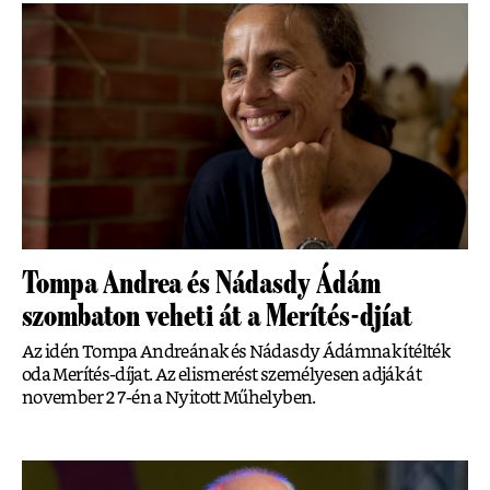
Tompa Andrea és Nádasdy Ádám
szombaton veheti át a Merítés-djíat
Az idén Tompa Andreának és Nádasdy Ádámnak ítélték
oda Merítés-díjat. Az elismerést személyesen adják át
november 27-én a Nyitott Műhelyben.