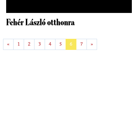
Fehér László otthonra
«
1
2
3
4
5
6
7
»