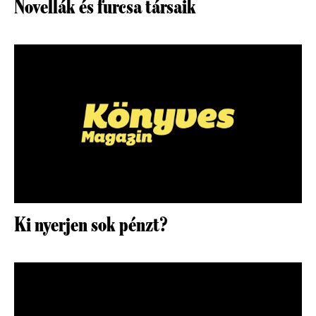
Novellák és furcsa társaik
Ki nyerjen sok pénzt?