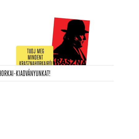
TUDJ MEG
MINDENT
KRASZNAHORKAIRÓL!
(CURRENT)
HORKAI-KIADVÁNYUNKAT!